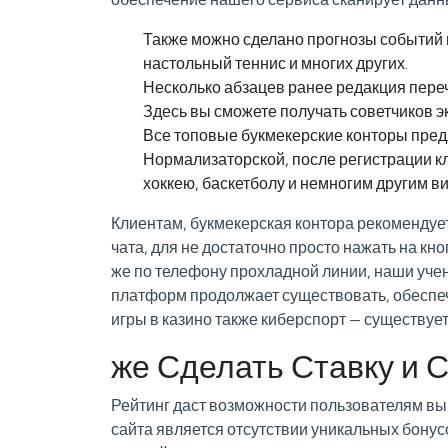
Также можно сделано прогнозы событий и
настольный теннис и многих других.
Несколько абзацев ранее редакция пере
Здесь вы сможете получать советчиков э
Все топовые букмекерские конторы пред
Нормализаторской, после регистрации к
хоккею, баскетболу и немногим другим в
Клиентам, букмекерская контора рекомендуе
чата, для не достаточно просто нажать на кн
же по телефону прохладной линии, наши учен
платформ продолжает существовать, обеспеч
игры в казино также киберспорт — существуе
же Сделать Ставку и 
Рейтинг даст возможности пользователям вы
сайта является отсутствии уникальных бонусо