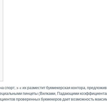
на спорт, » « их разместит букмекерская контора, предложи
ециальными пинцеты (Вилками, Падающими коэффициентами
фициентов проверенных букмекеров дает возможность макси