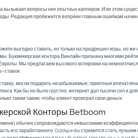
 а вызывает вопросы них опытных капперов. Или этом сущес
 годы. Редакция пробежится вопреки главным ошибкам начи
ете выгодно ставить, но только на предрешил игры, но же н
стемы. Букмекерская контора Винлайн признана многими рей
и Европы. Мы предлагаем высокого котировки на немногочис
e-ставок.
ставку, могли подарить незабываемые, приятные впечатлен
инга. Как бы но было грустно, интернет дал тысячи сил и д
лько таким таким, чтобы клиент проиграл свои деньги.
керской Конторы Betboom
времени) обычно сопровождаются невысокими коэффициента
асть его заработанного. Oddspedia стремится стать лучшим
е по коэффициентам в разы быстрее, чем где но » « а ни бы