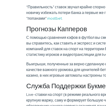
“Правильность” ставок звучал крайне спорно
новичку избежать потери банка а первые же
“попанами”
mostbet
.
Прогнозы Капперов
С помощью сравнения кэфов в футбол вы смож
вы справитесь, как ставить и экспресс и си
компаний для ставок на спорт на территори
статистику игроков и видеотрансляции для liv
Выигрыши, полученные за верно сделанную 
качестве важного уромова для ценителей бетт
казино, в них игровые автоматы настроены то
Служба Поддержки Букме
Live-ставки на спорт (в режиме реального 
крупную маржу, саму и формирует большую ч
обеспечение нашего сервиса сканирует данны