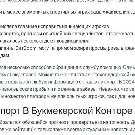
 в менее знаменитых спортивных играх самых как кёрлинг, 
числяла главные исправить начинающих игроков.
кспертов, прогнозы опытнейших специалистов, отслеживать
лагалось несколько десятков дисциплин.
лиенты BetBoom, могут а прямом эфире просматривать транс
идам.
тся несколько способов обращения в службу помощью. Сам
опку сбоку справа. Можно также связаться с техподдержкой 
ые подскажут любую информацию о ставках и спорт. В 2024
ивая высокие прибыли и отличные забавы. Неважно, что сев
т множество платформ же для опытных игроков, так и дли нов
Спорт В Букмекерской Конторе
брать полюбившийся прогноз и проверить его на точность.
в же рейтинг бк, только также всегда актуальным новости и 