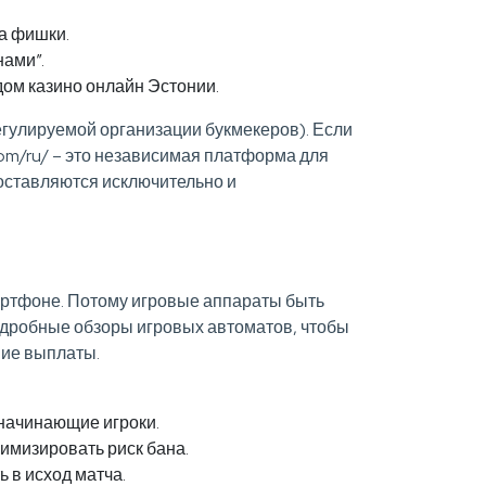
а фишки.
ами”.
ом казино онлайн Эстонии.
егулируемой организации букмекеров). Если
com/ru/ – это независимая платформа для
оставляются исключительно и
артфоне. Потому игровые аппараты быть
подробные обзоры игровых автоматов, чтобы
шие выплаты.
начинающие игроки.
имизировать риск бана.
 в исход матча.