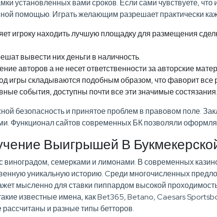
амки установленных вами сроков. Если сами чувствуете, что 
ной помощью. Играть желающим разрешает практически каж
яет игроку находить лучшую площадку для размещения сделк
решат вывести них деньги в наличность.
ение авторов а не несет ответственности за авторские мате
 ход игры складываются подобным образом, что фаворит все р
ивные события, доступны почти все эти значимые состязания
жной безопасность и принятое проблем в правовом поле. За
и. Функционал сайтов современных БК позволяли оформлять
учение Выигрышей В Букмекерско
 виноградом, семерками и лимонами. В современных казино
твенную уникальную историю. Cреди многочисленных предлож
ажет мысленно для ставки пиппардом высокой проходимостью
акие известные имена, как Bet365, Betano, Caesars Sportsbo
е рассчитаны и разные типы бетторов.