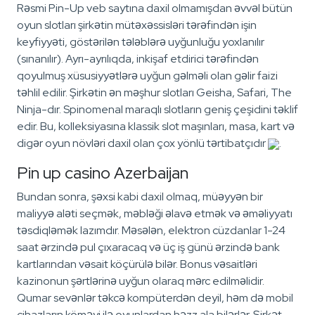
Rəsmi Pin-Up veb saytına daxil olmamışdan əvvəl bütün
oyun slotları şirkətin mütəxəssisləri tərəfindən işin
keyfiyyəti, göstərilən tələblərə uyğunluğu yoxlanılır
(sınanılır). Ayrı-ayrılıqda, inkişaf etdirici tərəfindən
qoyulmuş xüsusiyyətlərə uyğun gəlməli olan gəlir faizi
təhlil edilir. Şirkətin ən məşhur slotları Geisha, Safari, The
Ninja-dır. Spinomenal maraqlı slotların geniş çeşidini təklif
edir. Bu, kolleksiyasına klassik slot maşınları, masa, kart və
digər oyun növləri daxil olan çox yönlü tərtibatçıdır
.
Pin up casino Azerbaijan
Bundan sonra, şəxsi kabi daxil olmaq, müəyyən bir
maliyyə aləti seçmək, məbləği əlavə etmək və əməliyyatı
təsdiqləmək lazımdır. Məsələn, elektron cüzdanlar 1-24
saat ərzində pul çıxaracaq və üç iş günü ərzində bank
kartlarından vəsait köçürülə bilər. Bonus vəsaitləri
kazinonun şərtlərinə uyğun olaraq mərc edilməlidir.
Qumar sevənlər təkcə kompüterdən deyil, həm də mobil
cihazların köməyi ilə oyunlardan həzz ala bilərlər. Şirkət