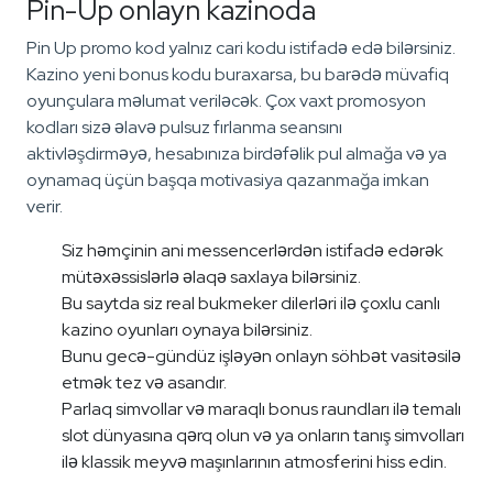
Pin-Up onlayn kazinoda
Pin Up promo kod yalnız cari kodu istifadə edə bilərsiniz.
Kazino yeni bonus kodu buraxarsa, bu barədə müvafiq
oyunçulara məlumat veriləcək. Çox vaxt promosyon
kodları sizə əlavə pulsuz fırlanma seansını
aktivləşdirməyə, hesabınıza birdəfəlik pul almağa və ya
oynamaq üçün başqa motivasiya qazanmağa imkan
verir.
Siz həmçinin ani messencerlərdən istifadə edərək
mütəxəssislərlə əlaqə saxlaya bilərsiniz.
Bu saytda siz real bukmeker dilerləri ilə çoxlu canlı
kazino oyunları oynaya bilərsiniz.
Bunu gecə-gündüz işləyən onlayn söhbət vasitəsilə
etmək tez və asandır.
Parlaq simvollar və maraqlı bonus raundları ilə temalı
slot dünyasına qərq olun və ya onların tanış simvolları
ilə klassik meyvə maşınlarının atmosferini hiss edin.