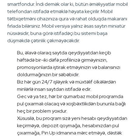
smartfondur. İndi demək olar ki, bütün əməliyyatlar mobil
telefondan istifadə etməklə həyata keçirilir. Mobil
tətbiqetməni cihazınıza qura və rahat olduqda makaranı
fırlada bilərsiniz. Mobil versiya yalnız əsas saytın miniatür
nüsxəsidir, buna görə istifadəçi bu sistemi başa
düşməkdə çətinlik çəkməyəcəkdir.
Bu, əlavə olaraq saytda qeydiyyatdan keçib
həftədə bir-iki dəfə profilinizə girməyinizin,
promosyonlarda iştirak etməyinizin və balansınızı
doldurmağınızın bir səbəbidir.
Biz hər gün 24/7 işləyirik və müxtəlif ölkələrdən
minlərlə insan saytdan istifadə edir.
Gec və ya tez, hər bir qumarbaz mobil proqramda
pul çıxarmalı olacaq və xoşbəxtlikdən bununla bağlı
heç bir problem yoxdur.
Xüsusilə, bu proqram sizə yeni hesabı qeydiyyatdan
keçirməyə, depozit qoymağa, hesabınızdan pul
çıxarmağa, Pin Up idmanına mərc etməyə, dəstək