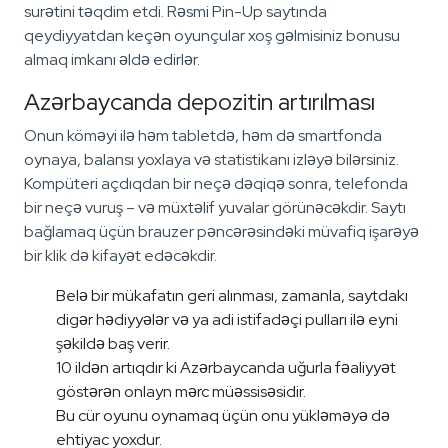
surətini təqdim etdi. Rəsmi Pin-Up saytında
qeydiyyatdan keçən oyunçular xoş gəlmisiniz bonusu
almaq imkanı əldə edirlər.
Azərbaycanda depozitin artırılması
Onun köməyi ilə həm tabletdə, həm də smartfonda
oynaya, balansı yoxlaya və statistikanı izləyə bilərsiniz.
Kompüteri açdıqdan bir neçə dəqiqə sonra, telefonda
bir neçə vuruş – və müxtəlif yuvalar görünəcəkdir. Saytı
bağlamaq üçün brauzer pəncərəsindəki müvafiq işarəyə
bir klik də kifayət edəcəkdir.
Belə bir mükafatın geri alınması, zamanla, saytdakı
digər hədiyyələr və ya adi istifadəçi pulları ilə eyni
şəkildə baş verir.
10 ildən artıqdır ki Azərbaycanda uğurla fəaliyyət
göstərən onlayn mərc müəssisəsidir.
Bu cür oyunu oynamaq üçün onu yükləməyə də
ehtiyac yoxdur.