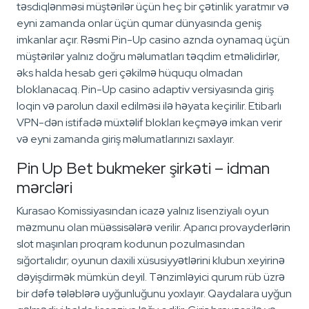
təsdiqlənməsi müştərilər üçün heç bir çətinlik yaratmır və
eyni zamanda onlar üçün qumar dünyasında geniş
imkanlar açır. Rəsmi Pin-Up casino aznda oynamaq üçün
müştərilər yalnız doğru məlumatları təqdim etməlidirlər,
əks halda hesab geri çəkilmə hüququ olmadan
bloklanacaq. Pin-Up casino adaptiv versiyasında giriş
loqin və parolun daxil edilməsi ilə həyata keçirilir. Etibarlı
VPN-dən istifadə müxtəlif blokları keçməyə imkan verir
və eyni zamanda giriş məlumatlarınızı saxlayır.
Pin Up Bet bukmeker şirkəti – idman
mərcləri
Kurasao Komissiyasından icazə yalnız lisenziyalı oyun
məzmunu olan müəssisələrə verilir. Aparıcı provayderlərin
slot maşınları proqram kodunun pozulmasından
sığortalıdır; oyunun daxili xüsusiyyətlərini klubun xeyirinə
dəyişdirmək mümkün deyil. Tənzimləyici qurum rüb üzrə
bir dəfə tələblərə uyğunluğunu yoxlayır. Qaydalara uyğun