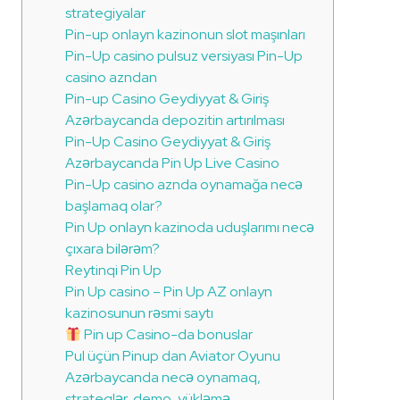
strategiyalar
Pin-up onlayn kazinonun slot maşınları
Pin-Up casino pulsuz versiyası Pin-Up
casino azndan
Pin-up Casino Geydiyyat & Giriş
Azərbaycanda depozitin artırılması
Pin-Up Casino Geydiyyat & Giriş
Azərbaycanda Pin Up Live Casino
Pin-Up casino aznda oynamağa necə
başlamaq olar?
Pin Up onlayn kazinoda uduşlarımı necə
çıxara bilərəm?
Reytinqi Pin Up
Pin Up casino – Pin Up AZ onlayn
kazinosunun rəsmi saytı
Pin up Casino-da bonuslar
Pul üçün Pinup dan Aviator Oyunu
Azərbaycanda necə oynamaq,
strateqlər, demo, yükləmə