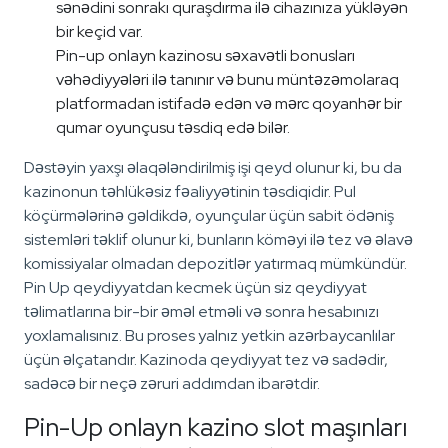
sənədini sonrakı quraşdırma ilə cihazınıza yükləyən
bir keçid var.
Pin-up onlayn kazinosu səxavətli bonusları
vəhədiyyələri ilə tanınır və bunu müntəzəmolaraq
platformadan istifadə edən və mərc qoyanhər bir
qumar oyunçusu təsdiq edə bilər.
Dəstəyin yaxşı əlaqələndirilmiş işi qeyd olunur ki, bu da
kazinonun təhlükəsiz fəaliyyətinin təsdiqidir. Pul
köçürmələrinə gəldikdə, oyunçular üçün sabit ödəniş
sistemləri təklif olunur ki, bunların köməyi ilə tez və əlavə
komissiyalar olmadan depozitlər yatırmaq mümkündür.
Pin Up qeydiyyatdan kecmek üçün siz qeydiyyat
təlimatlarına bir-bir əməl etməli və sonra hesabınızı
yoxlamalısınız. Bu proses yalnız yetkin azərbaycanlılar
üçün əlçatandır. Kazinoda qeydiyyat tez və sadədir,
sadəcə bir neçə zəruri addımdan ibarətdir.
Pin-Up onlayn kazino slot maşınları