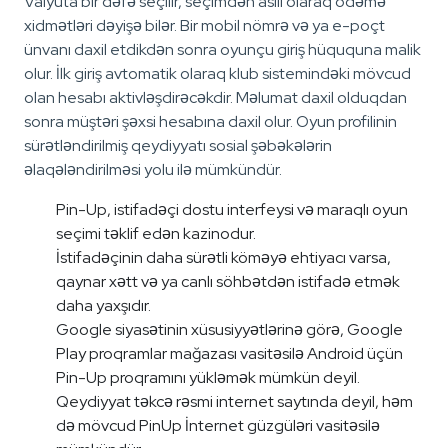
Valyuta bir dəfə seçilir, seçimdən asılı olaraq ödəmə
xidmətləri dəyişə bilər. Bir mobil nömrə və ya e-poçt
ünvanı daxil etdikdən sonra oyunçu giriş hüququna malik
olur. İlk giriş avtomatik olaraq klub sistemindəki mövcud
olan hesabı aktivləşdirəcəkdir. Məlumat daxil olduqdan
sonra müştəri şəxsi hesabına daxil olur. Oyun profilinin
sürətləndirilmiş qeydiyyatı sosial şəbəkələrin
əlaqələndirilməsi yolu ilə mümkündür.
Pin-Up, istifadəçi dostu interfeysi və maraqlı oyun
seçimi təklif edən kazinodur.
İstifadəçinin daha sürətli köməyə ehtiyacı varsa,
qaynar xətt və ya canlı söhbətdən istifadə etmək
daha yaxşıdır.
Google siyasətinin xüsusiyyətlərinə görə, Google
Play proqramlar mağazası vasitəsilə Android üçün
Pin-Up proqramını yükləmək mümkün deyil.
Qeydiyyat təkcə rəsmi internet saytında deyil, həm
də mövcud PinUp İnternet güzgüləri vasitəsilə