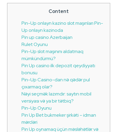
Content
Pin-Up onlayn kazino slot maşınları Pin-
Up onlayn kazinoda
Pin up casino Azerbaijan
Rulet Oyunu
Pin-Up slot maşınını aldatmaq
mümkündürmü?
Pin Up casino ilk depozit qeydiyyatı
bonusu
Pin-Up Casino-dan nə qədər pul
çıxarmaq olar?
Nəyi seçmək lazımdır: saytın mobil
versiyası və ya bir tətbiq?
Pin-Up Oyunu
Pin Up Bet bukmeker şirkəti – idman
mərcləri
Pin Up oynamaq üçün məsləhətlər və