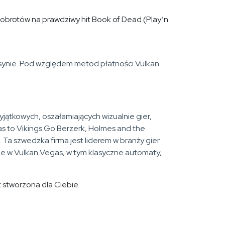
 obrotów na prawdziwy hit Book of Dead (Play’n
synie. Pod względem metod płatności Vulkan
wyjątkowych, oszałamiających wizualnie gier,
as to Vikings Go Berzerk, Holmes and the
 Ta szwedzka firma jest liderem w branży gier
ane w Vulkan Vegas, w tym klasyczne automaty,
 stworzona dla Ciebie.