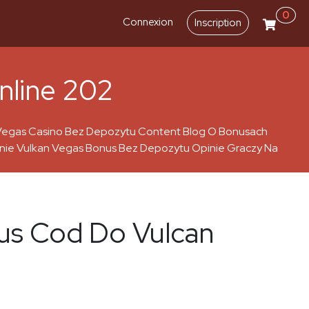
0
Connexion
Inscription
nline 202
 Vegas Casino Bez Depozytu Content Blog O Bonusach
nie Vulkan Vegas Bonus Bez Depozytu Opinie Graczy Na
nus Cod Do Vulcan