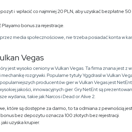
epozyt i wpłacić co najmniej 20 PLN, aby uzyskać bezpłatne 50
 Playamo bonus za rejestracje.
rzez media społecznościowe, nie trzeba posiadać konta w ka
Vulkan Vegas
tóry jest wysoko ceniony w Vulkan Vegas. Ta firma znana jest z 
 mechanikę rozgrywki. Popularne tytuły Yggdrasil w Vulkan Veg
jpopularniejszych producentów gier w Vulkan Vegas jest NetEnt.
a wysokiej jakości, innowacyjnych gier. Gry NetEnt są prezentow
sze wydania, takie jak Narcos i Dead or Alive 2.
we, które są dostępne za darmo, to ta odmiana z pewnością jest
 bonus bez depozytu oznacza 100 złotych bez rejestracji.
 jaki uzyska krupier.