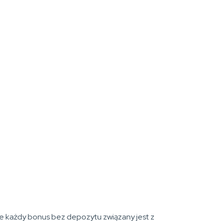
e każdy bonus bez depozytu związany jest z