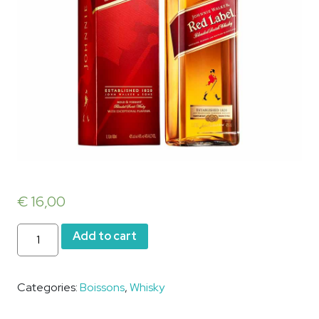
€
16,00
Johnnie
Add to cart
Walker
Red
Label
Categories:
Boissons
,
Whisky
quantity