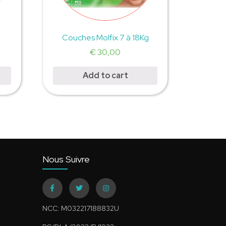
Couches Molfix 7 à 18Kg
€
30,00
Add to cart
Nous Suivre
NCC: M032217188832U