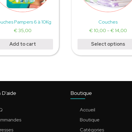
uches Pampers 6 à 10Kg
Couches
€
35,00
€
10,00
–
€
14,00
Add to cart
Select options
 D'aide
Boutique
Q
Accueil
mmandes
Boutique
resses
Catégories