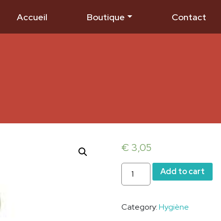
Accueil
Boutique
Contact
€
3,05
Lait
Add to cart
de
toilette
Kidou
Category:
Hygiène
quantity