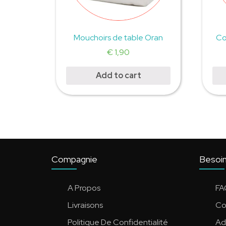
Mouchoirs de table Oran
Co
€
1,90
Add to cart
Compagnie
Besoin
A Propos
FA
Livraisons
Co
Politique De Confidentialité
Ad