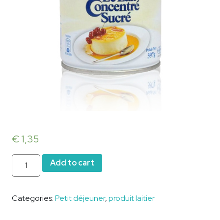
€
1,35
Lait
Add to cart
Nestlé
397g
quantity
Categories:
Petit déjeuner
,
produit laitier