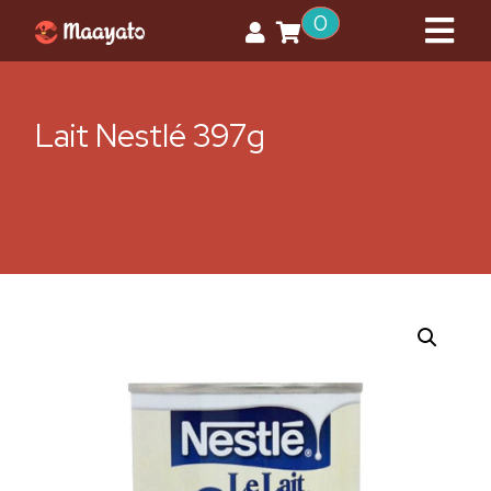
0
Lait Nestlé 397g