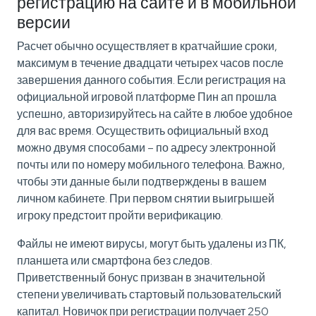
регистрацию на сайте и в мобильной
версии
Расчет обычно осуществляет в кратчайшие сроки,
максимум в течение двадцати четырех часов после
завершения данного события. Если регистрация на
официальной игровой платформе Пин ап прошла
успешно, авторизируйтесь на сайте в любое удобное
для вас время. Осуществить официальный вход
можно двумя способами – по адресу электронной
почты или по номеру мобильного телефона. Важно,
чтобы эти данные были подтверждены в вашем
личном кабинете. При первом снятии выигрышей
игроку предстоит пройти верификацию.
Файлы не имеют вирусы, могут быть удалены из ПК,
планшета или смартфона без следов.
Приветственный бонус призван в значительной
степени увеличивать стартовый пользовательский
капитал. Новичок при регистрации получает 250