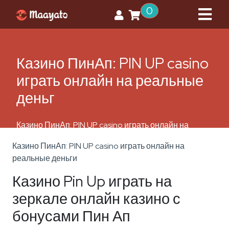
0
Казино ПинАп: PIN UP casino
играть онлайн на реальные
деньг
Казино ПинАп: PIN UP casino играть онлайн на
реальные деньги Казино Pin Up играть на зеркале
Казино ПинАп: PIN UP casino играть онлайн на
онлайн казино с бонусами Пин Ап Content
реальные деньги
Бонусные предложения Как найти официальный
ресурс Пин-Ап казино? Как скачать APK казино
Казино Pin Up играть на
ПинАп на Андроид? Казино Pin Up: лицензия на
зеркале онлайн казино с
работу и безопасность Игровой пул казино Пинап
Сколько выводятся средств из Pin-up? […]
бонусами Пин Ап