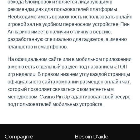
обхода блокировок и является лидирующим в
рекомендациях для пользователей платформы.
Необходимо иметь возможность использовать онлайн
игровой зал на удобном переносном устройстве. Пин
Ап казино имеет в наличии отличную версию,
разработанную специально для гаджетов, а именно
планшетов и смартфонов.
На официальном сайте или в мобильном приложении
в меню есть отдельный раздел под названием «ТОП
игр недели». В правом нижнем углу каждой страницы
официального сайта компании размещен онлайн чат,
который позволяет связаться с компетентным
менеджером. Casino Pin Up адаптировал свой ресурс
под пользователей мобильныз устройств.
Compagnie
Besoin D'aide