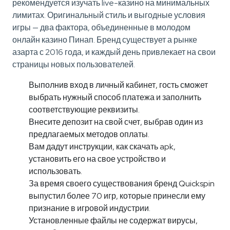
рекомендуется изучать live-казино на минимальных
лимитах. Оригинальный стиль и выгодные условия
игры — два фактора, объединенные в молодом
онлайн казино Пинап. Бренд существует а рынке
азарта с 2016 года, и каждый день привлекает на свои
страницы новых пользователей.
Выполнив вход в личный кабинет, гость сможет
выбрать нужный способ платежа и заполнить
соответствующие реквизиты.
Внесите депозит на свой счет, выбрав один из
предлагаемых методов оплаты.
Вам дадут инструкции, как скачать apk,
установить его на свое устройство и
использовать.
За время своего существования бренд Quickspin
выпустил более 70 игр, которые принесли ему
признание в игровой индустрии.
Установленные файлы не содержат вирусы,