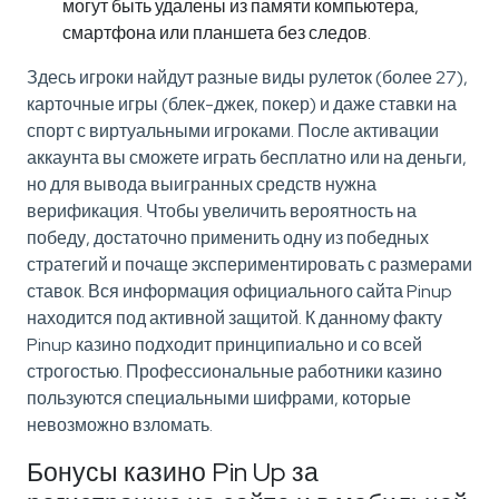
могут быть удалены из памяти компьютера,
смартфона или планшета без следов.
Здесь игроки найдут разные виды рулеток (более 27),
карточные игры (блек-джек, покер) и даже ставки на
спорт с виртуальными игроками. После активации
аккаунта вы сможете играть бесплатно или на деньги,
но для вывода выигранных средств нужна
верификация. Чтобы увеличить вероятность на
победу, достаточно применить одну из победных
стратегий и почаще экспериментировать с размерами
ставок. Вся информация официального сайта Pinup
находится под активной защитой. К данному факту
Pinup казино подходит принципиально и со всей
строгостью. Профессиональные работники казино
пользуются специальными шифрами, которые
невозможно взломать.
Бонусы казино Pin Up за