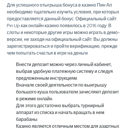
Для успешного отыгрыша бонуса в казино Пин Ап
необходимо тщательно изучить условия, при которых
предоставляется данный бонус. Официальный сайт
Pin Up как онлайн казино появилось в 2016 году. В
слоты и некоторые другие игры можно играть в демо-
версии, не заходя на официальный сайт. Вы должны
зарегистрироваться и пройти верификацию, прежде
чем попытать счастья в игре на деньги.
Внести депозит можно через личный кабинет,
выбрав удобную платежную систему и следуя
предложенным инструкциям.
Вначале своей деятельности по выигрышу
большого куша пользователи зачисляют депозит
в режиме онлайн.
Для этого достаточно выбрать турнирный
аппарат из списка и начать вращать в нем
барабаны.
Казино является отличным местом для азартных