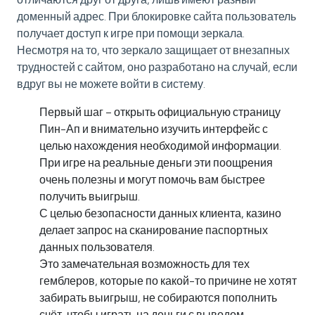
доменный адрес. При блокировке сайта пользователь
получает доступ к игре при помощи зеркала.
Несмотря на то, что зеркало защищает от внезапных
трудностей с сайтом, оно разработано на случай, если
вдруг вы не можете войти в систему.
Первый шаг – открыть официальную страницу
Пин-Ап и внимательно изучить интерфейс с
целью нахождения необходимой информации.
При игре на реальные деньги эти поощрения
очень полезны и могут помочь вам быстрее
получить выигрыш.
С целью безопасности данных клиента, казино
делает запрос на сканирование паспортных
данных пользователя.
Это замечательная возможность для тех
гемблеров, которые по какой-то причине не хотят
забирать выигрыш, не собираются пополнить
счёт, чтобы играть на деньги с выводом.