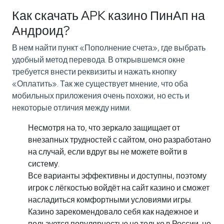
Как скачать APK казино ПинАп на
Андроид?
В нем найти пункт «Пополнение счета», где выбрать
удобный метод перевода. В открывшемся окне
требуется внести реквизиты и нажать кнопку
«Оплатить». Так же существует мнение, что оба
мобильных приложения очень похожи, но есть и
некоторые отличия между ними.
Несмотря на то, что зеркало защищает от
внезапных трудностей с сайтом, оно разработано
на случай, если вдруг вы не можете войти в
систему.
Все варианты эффективны и доступны, поэтому
игрок с лёгкостью войдёт на сайт казино и сможет
насладиться комфортными условиями игры.
Казино зарекомендовало себя как надежное и
пользуется популярностью не только в России, но