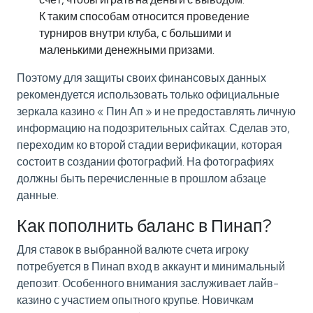
К таким способам относится проведение
турниров внутри клуба, с большими и
маленькими денежными призами.
Поэтому для защиты своих финансовых данных
рекомендуется использовать только официальные
зеркала казино « Пин Ап » и не предоставлять личную
информацию на подозрительных сайтах. Сделав это,
переходим ко второй стадии верификации, которая
состоит в создании фотографий. На фотографиях
должны быть перечисленные в прошлом абзаце
данные.
Как пополнить баланс в Пинап?
Для ставок в выбранной валюте счета игроку
потребуется в Пинап вход в аккаунт и минимальный
депозит. Особенного внимания заслуживает лайв-
казино с участием опытного крупье. Новичкам