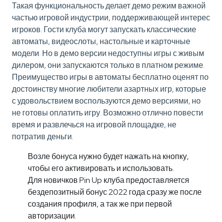
Такая функциональность делает демо режим важной
частью игровой индустрии, поддерживающей интерес
игроков. Гости клуба могут запускать классические
автоматы, видеослоты, настольные и карточные
модели. Но в демо версии недоступны игры с живым
дилером, они запускаются только в платном режиме.
Преимущество игры в автоматы бесплатно оценят по
достоинству многие любители азартных игр, которые
с удовольствием воспользуются демо версиями, но
не готовы оплатить игру. Возможно отлично повести
время и развлечься на игровой площадке, не
потратив деньги.
Возле бонуса нужно будет нажать на кнопку,
чтобы его активировать и использовать.
Для новичков Pin Up клуба предоставляется
бездепозитный бонус 2022 года сразу же после
создания профиля, а так же при первой
авторизации.