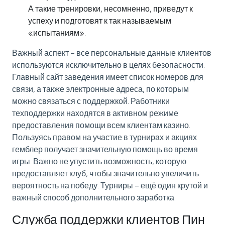
А такие тренировки, несомненно, приведут к
успеху и подготовят к так называемым
«испытаниям».
Важный аспект – все персональные данные клиентов
используются исключительно в целях безопасности.
Главный сайт заведения имеет список номеров для
связи, а также электронные адреса, по которым
можно связаться с поддержкой. Работники
техподдержки находятся в активном режиме
предоставления помощи всем клиентам казино.
Пользуясь правом на участие в турнирах и акциях
гемблер получает значительную помощь во время
игры. Важно не упустить возможность, которую
предоставляет клуб, чтобы значительно увеличить
вероятность на победу. Турниры – ещё один крутой и
важный способ дополнительного заработка.
Служба поддержки клиентов Пин