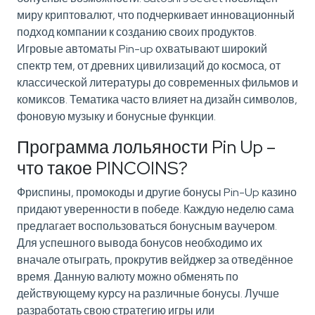
миру криптовалют, что подчеркивает инновационный
подход компании к созданию своих продуктов.
Игровые автоматы Pin-up охватывают широкий
спектр тем, от древних цивилизаций до космоса, от
классической литературы до современных фильмов и
комиксов. Тематика часто влияет на дизайн символов,
фоновую музыку и бонусные функции.
Программа лольяности Pin Up –
что такое PINCOINS?
Фриспины, промокоды и другие бонусы Pin-Up казино
придают уверенности в победе. Каждую неделю сама
предлагает воспользоваться бонусным ваучером.
Для успешного вывода бонусов необходимо их
вначале отыграть, прокрутив вейджер за отведённое
время. Данную валюту можно обменять по
действующему курсу на различные бонусы. Лучше
разработать свою стратегию игры или