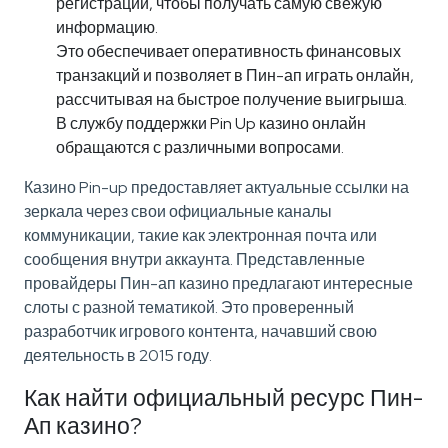
регистрации, чтобы получать самую свежую
информацию.
Это обеспечивает оперативность финансовых
транзакций и позволяет в Пин-ап играть онлайн,
рассчитывая на быстрое получение выигрыша.
В службу поддержки Pin Up казино онлайн
обращаются с различными вопросами.
Казино Pin-up предоставляет актуальные ссылки на
зеркала через свои официальные каналы
коммуникации, такие как электронная почта или
сообщения внутри аккаунта. Представленные
провайдеры Пин-ап казино предлагают интересные
слоты с разной тематикой. Это проверенный
разработчик игрового контента, начавший свою
деятельность в 2015 году.
Как найти официальный ресурс Пин-
Ап казино?