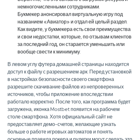
немногочисленными сотрудниками.
Букмекер анонсировал виртуальную игру под
названием «Авиатор» и отдал ей целый раздел.
Как видите, у букмекера есть свои преимущества
и свои недостатки, которые, по отзывам клиентов
за последний год, он старается уменьшить или
вообще свести к минимуму.
В левом углу футера домашней страницы находится
доступ к файлу с разрешением арк. Перед установкой
в настройках безопасности своего смартфона
разрешите скачивание файлов из непроверенных
источников, чтобы приложение впоследствии
работало корректно. После того, как программа будет
загружена, иконка Mostbet появится на рабочем
столе смартфона. Хотя официальный сайт не
предоставляет демо-счетов, желающие узнать
больше о работе игровых автоматов и понять
основные правила покера и рулетки могут сделать это