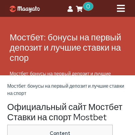
0
Мостбет: бонусы на первый
депозит и лучшие ставки на
спор
Мостбет: бонусы на первый депозит и лучшие
ставки на спорт Официальный сайт Мостбет Ставки
Мостбет: бонусы на первый депозит и лучшие ставки
на спорт Mostbet Content Скачать Мостбет с
на спорт
официального сайта Преимущества и недостатки
букмекерской конторы Как поставить ставку на
Официальный сайт Мостбет
Мостбет Мостбет официальный вход Игровые
Ставки на спорт Mostbet
автоматы и слоты MostBet Приложение для IOS
Казино, слоты и другие игры от Mostbet Мостбет
играть на деньги […]
Content