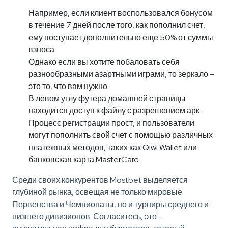
Например, если клиент воспользовался бонусом
в течение 7 дней после того, как пополнил счет,
ему поступает дополнительно еще 50% от суммы
взноса.
Однако если вы хотите побаловать себя
разнообразными азартными играми, то зеркало –
это то, что вам нужно.
В левом углу футера домашней страницы
находится доступ к файлу с разрешением арк.
Процесс регистрации прост, и пользователи
могут пополнить свой счет с помощью различных
платежных методов, таких как Qiwi Wallet или
банковская карта MasterCard.
Среди своих конкурентов Mostbet выделяется
глубиной рынка, освещая не только мировые
Первенства и Чемпионаты, но и турниры среднего и
низшего дивизионов. Согласитесь, это –