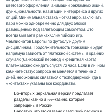
цветового оформления, анимации рекламных акций,
функциональности, навигации, интерфейса и других
опций. Минимальная ставка – от 0,1 евро, заключать
пари можно одновременно для двух блоков,
размещенных под взлетающим самолетом. Это
всегда бывает в рамках Олимпийских игр,
Чемпионатов Европы по футболу и другим
дисциплинам. Продолжительность транзакции будет
напрямую зависеть от платежной системы, в крайних
случаях (банковский перевод и кредитная карта)
платеж можно ожидать спустя 72 часа. Если в личном
кабинете статус запроса не меняется в течение 2
дней, необходимо связаться с техподдержкой, где в
«контактах» указаны все координаты.
Во-вторых, зеркальная версия предлагает
разделы казино и live-казино, которые
запрещены в России.
Вероятно, что это связано с загрузкой ресурса и