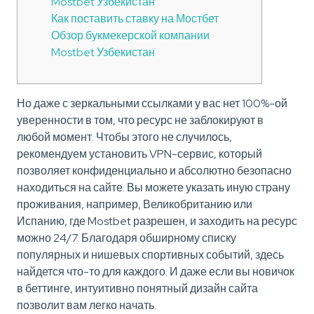
Mostbet Узбекистан
Как поставить ставку на Мостбет
Обзор букмекерской компании
Mostbet Узбекистан
Но даже с зеркальными ссылками у вас нет 100%-ой
уверенности в том, что ресурс не заблокируют в
любой момент. Чтобы этого не случилось,
рекомендуем установить VPN-сервис, который
позволяет конфиденциально и абсолютно безопасно
находиться на сайте. Вы можете указать иную страну
проживания, например, Великобританию или
Испанию, где Mostbet разрешен, и заходить на ресурс
можно 24/7. Благодаря обширному списку
популярных и нишевых спортивных событий, здесь
найдется что-то для каждого. И даже если вы новичок
в беттинге, интуитивно понятный дизайн сайта
позволит вам легко начать.