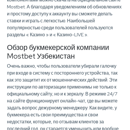
Mostbet. А благодаря уведомлениям об обновлениях
и простому доступу к аккаунту вы сможете делать
ставки и играть с легкостью. Наибольшей
популярностью среди пользователей пользуются
разделы « Казино » и « Казино-LIVE ».
Обзор букмекерской компании
Mostbet Узбекистан
Очень важно, чтобы пользователи убирали галочку
при входе в систему с постороннего устройства, так
как это защитит их от мошеннических действий. Эти
инструкции по авторизации применимы не только к
официальному сайту, но и к зеркалу. В режиме 24/7
на сайте функционирует онлайн-чат, где вы можете
задать вопрос дежурному менеджеру. Как видите, у
букмекера есть свои преимущества и свои
недостатки, которые, по отзывам клиентов за
последний год, он старается уменьшить или вообще