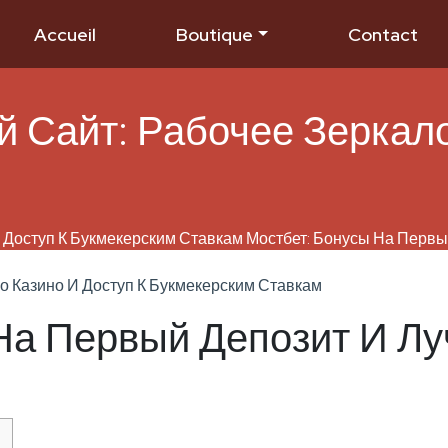
Accueil
Boutique
Contact
Сайт: Рабочее Зеркало
 Доступ К Букмекерским Ставкам Мостбет: Бонусы На Первы
Приложении Mostbet? Акции И Бонусы Служба Поддержки Кл
о Казино И Доступ К Букмекерским Ставкам
В Mostbet Какая […]
На Первый Депозит И Л