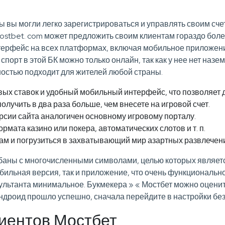
бы вы могли легко зарегистрироваться и управлять своим сч
ostbet. com может предложить своим клиентам гораздо бол
терфейс на всех платформах, включая мобильное приложени
порт в этой БК можно только онлайн, так как у нее нет назе
остью подходит для жителей любой страны.
вых ставок и удобный мобильный интерфейс, что позволяет де
получить в два раза больше, чем внесете на игровой счет.
сии сайта аналогичен основному игровому порталу.
рмата казино или покера, автоматических слотов и т. п.
нам и погрузиться в захватывающий мир азартных развлечен
аны с многочисленными символами, целью которых являетс
льная версия, так и приложение, что очень функционально.
ультанта минимальное. Букмекера » « Мостбет можно оценить
ндроид прошло успешно, сначала перейдите в настройки без
иентов Мостбет