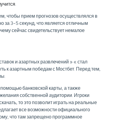
лучится.
тем, чтобы прием прогнозов осуществлялся в
о за 3-5 секунд, что является отличным
, чему сейчас свидетельствует немалое
тавок и азартных развлечений » « стал
ть к азартным победам с Мостбет. Перед тем,
мы.
 помощью банковской карты, а также
ожелания собственной аудитории. Игроки
ачать, то это позволит играть на реальные
редлагает все возможности официального
отому, что там запрещено программное