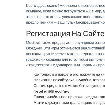
Всего здесь около 1 миллиона клиентов со вс
обычное, если можно погрузиться » « в мир, 
это не просто игра, а уникальное повествов
предпочтениям — ваш путь к беспрецедентно
Регистрация На Сайте
Mostbet также предлагает популярные разнов
блэкджек. Эти игры отличаются реалистично
несколько рук. Mostbet также предлагает раз
графикой и созданы для того, чтобы вы полу
« как джекпоты с долларовыми шарами и про
Как только вы найдете его, нажмите на к
Навигация по сайту очень удобна, что п
Снятие средств » « может быть осуществле
Neteller или ecoPayz.
Скачать мобильное приложение для став
Матчи с доступными трансляциями выде