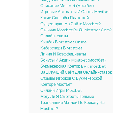
Описание Mostbet (мостбет)
Игровые Автоматы И Слоты Mostbet
Какие Способы Платежей
Существуют На Сайте Mostbet?
Отличия Mostbet Ru От Mostbet Com?
Онлайн-слоты
Кэшбек В Mostbet Online
Киберспорт В Mostbet
Линия И Коэффициенты
Бонусы И Акции Mostbet (мостбет)
Букмекерская Контора » « mostbet:
Ваш Лучший Сайт Для Онлайн-ставок
Отзывы Игроков О Букмекерской
Конторе Мостбет
Онлайн Игры Mostbet
Могу Ли Я Смотреть Прямые
Трансляции Матчей По Крикету На
Mostbet?