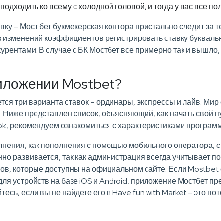
подходить ко всему с холодной головой, и тогда у вас все по
авку – Мост бет букмекерская контора пристально следит за 
з изменений коэффициентов регистрировать ставку буквальн
курентами. В случае с БК Мостбет все примерно так и вышло
иложении Mostbet?
я три варианта ставок – ординары, экспрессы и лайв. Мир с
. Ниже представлен список, объясняющий, как начать свой пу
 apk, рекомендуем ознакомиться с характеристиками програм
лнения, как пополнения с помощью мобильного оператора, с
но развивается, так как администрация всегда учитывает п
в, которые доступны на официальном сайте. Если Mostbet ск
для устройств на базе iOS и Android, приложение Мостбет п
тесь, если вы не найдете его в Have fun with Market – это п