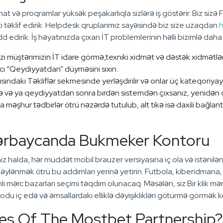
 və proqramlar yüksək peşakarlıqla sizlərə iş göstərir. Biz sizə 
 təklif edirik. Helpdesk qruplarımız sayəsində biz size uzaqdan
h
edirik. İş həyatınızda çıxan İT problemlerinin həlli bizimlə daha it
i müştərimizin İT idare görmə,texniki xidmət və dəstək xidmətlər
cı “Qeydiyyatdan” düyməsini sıxın.
ındakı Təkliflər sekmesinde yerləşdirilir və onlar üç kateqoriya
 və ya qeydiyyatdan sonra birdən sistemdən çıxsanız, yenidən dax
məşhur tədbirlər ötrü nəzərdə tutulub, alt tikə isə daxili bağlant
ərbaycanda Bukmeker Kontoru
 halda, hər müddət mobil brauzer versiyasına iç ola və istənilən 
lənmək ötrü bu addımları yerinə yetirin. Futbola, kiberidmana, 
mərc bazarları seçimi təqdim olunacaq. Məsələn, siz Bir klik mərc
odu iç edə və əmsallardakı elliklə dəyişiklikləri götürmə görmək ke
ies Of The Mostbet Partnership?