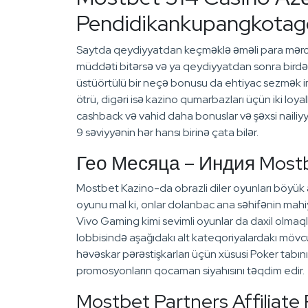
Pendidikankupangkotag
Saytda qeydiyyatdan keçməklə əməli para mərc və 
müddəti bitərsə və ya qeydiyyatdan sonra birdə
üstüörtülü bir neçə bonusu da ehtiyac sezmək im
ötrü, digəri isə kazino qumarbazları üçün iki loyal
cashback və vahid daha bonuslar və şəxsi nailiyy
9 səviyyənin hər hansı birinə çata bilər.
Гео Месяца – Индия Mostb
Mostbet Kazino-da obrazli diler oyunları böyük a
oyunu mal ki, onlar dolanbac ana səhifənin mahi
Vivo Gaming kimi sevimli oyunlar da daxil olmaql
lobbisində aşağıdakı alt kateqoriyalardakı mövcu
həvəskar pərəstişkarları üçün xüsusi Poker tabı
promosyonların qocaman siyahısını təqdim edir.
Mostbet Partners Affiliate