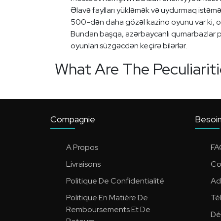
Əlavə faylları yükləmək və uydurmaq istəmədi
500-dən daha gözəl kazino oyunu var ki, on
Bundan başqa, azərbaycanlı qumarbazlar pr
oyunları süzgəcdən keçirə bilərlər.
What Are The Peculiarit
Compagnie
Besoin
A Propos
FA
Livraisons
Co
Politique De Confidentialité
Ad
Politique En Matière De
Té
Remboursements Et De
Dé