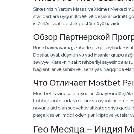
Şirkətimizin Yardım Masası və Xidmət Mərkəzi müş
standartlara uygun,əlbəəl və peşakar xidmət gös
istənilən saatı destek göstərməyə hazırdı.
Обзор Партнерской Прогр
Buna baxmayaraq, etibarlı güzgü saytından isti
Dostlar, əyal, düşmən və yad insanlar qrupu azğın 
səviyyəli Kate-nin sakit rəhbərliyi sayəsində arzu
bağlantılar və sahibi və lisenziyası haqqında ela
Что Отличает Mostbet Par
Mostbet kazinosu e-oyunlar sənayesində işlək ola
Lobbi asanlıqla idarə olunur və oyunların qrupl
növünə aid olan subyektiv altkateqoriya qədər bi
parça kisələri, mobil ödənişlər, kriptovalyutalar və
Гео Месяца – Индия Mo