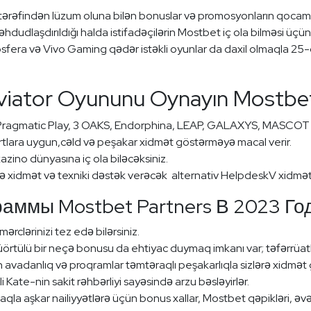
rəfindən lüzum oluna bilən bonuslar və promosyonların qocaman
əhdudlaşdırıldığı halda istifadəçilərin Mostbet iç ola bilməsi üçün
sfera və Vivo Gaming qədər istəkli oyunlar da daxil olmaqla 25-
viator Oyununu Oynayın Mostbe
, Pragmatic Play, 3 OAKS, Endorphina, LEAP, GALAXYS, MASCOT
artlara uygun,cəld və peşakar xidmət göstərməyə macal verir.
zino dünyasına iç ola biləcəksiniz.
zə xidmət və texniki dəstək verəcək alternativ HelpdeskV xidməti t
аммы Mostbet Partners В 2023 Го
mərclərinizi tez edə bilərsiniz.
tülü bir neçə bonusu da ehtiyac duymaq imkanı var; təfərrüatla
vadanlıq və proqramlar təmtəraqlı peşakarlıqla sizlərə xidmət g
Kate-nin sakit rəhbərliyi sayəsində arzu bəsləyirlər.
la aşkar nailiyyətlərə üçün bonus xallar, Mostbet qəpikləri, əvəz