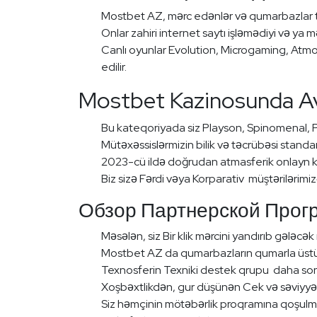
Mostbet AZ, mərc edənlər və qumarbazlar tə
Onlar zahiri internet saytı işləmədiyi və ya m
Canlı oyunlar Evolution, Microgaming, Atmo
edilir.
Mostbet Kazinosunda A
Bu kateqoriyada siz Playson, Spinomenal
Mütəxəssislərmizin bilik və təcrübəsi stand
2023-cü ildə doğrudan atmasferik onlayn ka
Biz sizə Fərdi vəya Korparativ müştərilərimi
Обзор Партнерской Прогр
Məsələn, siz Bir klik mərcini yandırıb gələcək 
Mostbet AZ da qumarbazların qumarla üstüör
Texnosferin Texniki destek qrupu daha son a
Xoşbəxtlikdən, gur düşünən Cek və səviyyəli 
Siz həmçinin mötəbərlik proqramına qoşulmaq