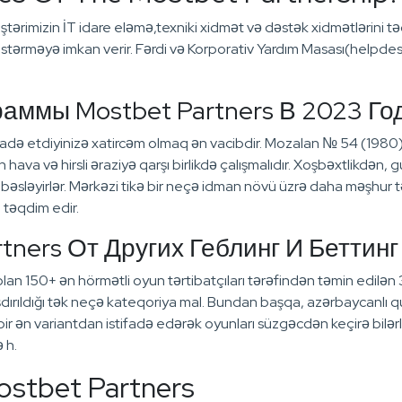
tərimizin İT idare eləmə,texniki xidmət və dəstək xidmətlərini tə
tərməyə imkan verir. Fərdi və Korporativ Yardım Masası(helpdesk
аммы Mostbet Partners В 2023 Го
fadə etdiyinizə xatircəm olmaq ən vacibdir. Mozalan № 54 (1980
hava və hirsli əraziyə qarşı birlikdə çalışmalıdır. Xoşbəxtlikdən, 
 bəsləyirlər. Mərkəzi tikə bir neçə idman növü üzrə daha məşhur təd
n təqdim edir.
tners От Других Геблинг И Беттин
n 150+ ən hörmətli oyun tərtibatçıları tərəfindən təmin edilən 35
aşdırıldığı tək neçə kateqoriya mal. Bundan başqa, azərbaycanlı
r ən variantdan istifadə edərək oyunları süzgəcdən keçirə bilərl
 h.
stbet Partners