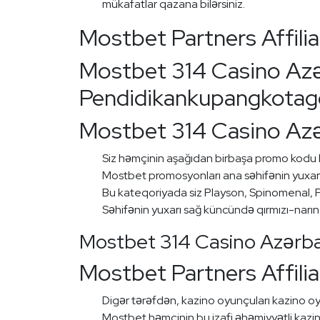
mükafatlar qazana bilərsiniz.
Mostbet Partners Affili
Mostbet 314 Casino A
Pendidikankupangkotag
Mostbet 314 Casino Az
Siz həmçinin aşağıdan birbaşa promo kodu bat
Mostbet promosyonları ana səhifənin yuxarıs
Bu kateqoriyada siz Playson, Spinomenal
Səhifənin yuxarı sağ küncündə qırmızı-narın
Mostbet 314 Casino Azərb
Mostbet Partners Affili
Digər tərəfdən, kazino oyunçuları kazino oyu
Mostbet həmçinin bu izafi əhəmiyyətli kazino