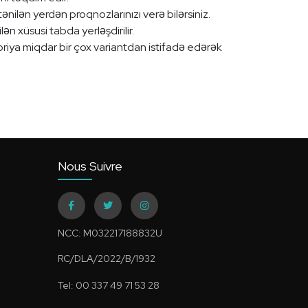
nilən yerdən proqnozlarınızı verə bilərsiniz.
 xüsusi tabda yerləşdirilir.
iya miqdar bir çox variantdan istifadə edərək
Nous Suivre
NCC: M032217188832U
RC/DLA/2022/B/1932
Tel: 00 337 49 71 53 28