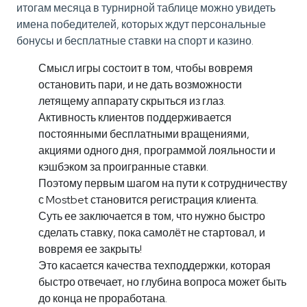
итогам месяца в турнирной таблице можно увидеть
имена победителей, которых ждут персональные
бонусы и бесплатные ставки на спорт и казино.
Смысл игры состоит в том, чтобы вовремя
остановить пари, и не дать возможности
летящему аппарату скрыться из глаз.
Активность клиентов поддерживается
постоянными бесплатными вращениями,
акциями одного дня, программой лояльности и
кэшбэком за проигранные ставки.
Поэтому первым шагом на пути к сотрудничеству
с Mostbet становится регистрация клиента.
Суть ее заключается в том, что нужно быстро
сделать ставку, пока самолёт не стартовал, и
вовремя ее закрыть!
Это касается качества техподдержки, которая
быстро отвечает, но глубина вопроса может быть
до конца не проработана.