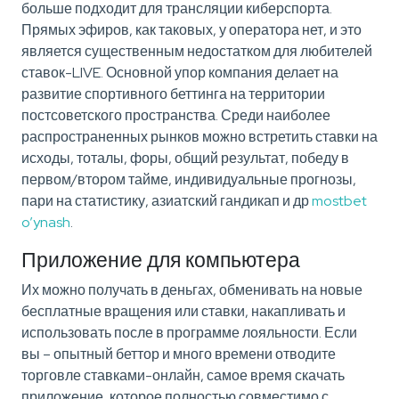
больше подходит для трансляции киберспорта.
Прямых эфиров, как таковых, у оператора нет, и это
является существенным недостатком для любителей
ставок-LIVE. Основной упор компания делает на
развитие спортивного беттинга на территории
постсоветского пространства. Среди наиболее
распространенных рынков можно встретить ставки на
исходы, тоталы, форы, общий результат, победу в
первом/втором тайме, индивидуальные прогнозы,
пари на статистику, азиатский гандикап и др
mostbet
o’ynash
.
Приложение для компьютера
Их можно получать в деньгах, обменивать на новые
бесплатные вращения или ставки, накапливать и
использовать после в программе лояльности. Если
вы – опытный беттор и много времени отводите
торговле ставками-онлайн, самое время скачать
приложение, которое полностью совместимо с