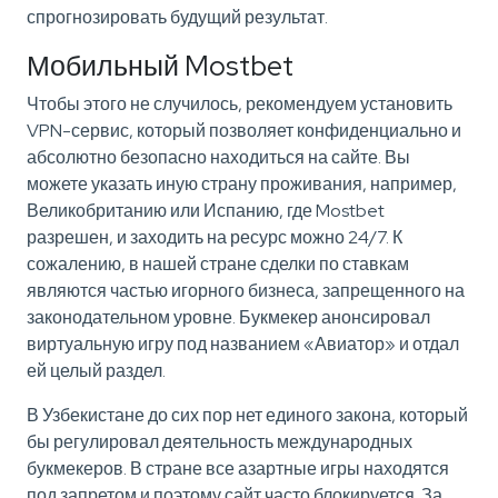
спрогнозировать будущий результат.
Мобильный Mostbet
Чтобы этого не случилось, рекомендуем установить
VPN-сервис, который позволяет конфиденциально и
абсолютно безопасно находиться на сайте. Вы
можете указать иную страну проживания, например,
Великобританию или Испанию, где Mostbet
разрешен, и заходить на ресурс можно 24/7. К
сожалению, в нашей стране сделки по ставкам
являются частью игорного бизнеса, запрещенного на
законодательном уровне. Букмекер анонсировал
виртуальную игру под названием «Авиатор» и отдал
ей целый раздел.
В Узбекистане до сих пор нет единого закона, который
бы регулировал деятельность международных
букмекеров. В стране все азартные игры находятся
под запретом и поэтому сайт часто блокируется. За