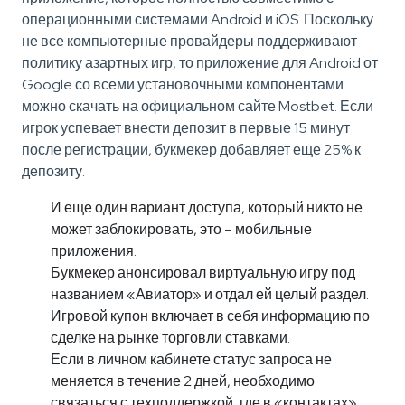
операционными системами Android и iOS. Поскольку
не все компьютерные провайдеры поддерживают
политику азартных игр, то приложение для Android от
Google со всеми установочными компонентами
можно скачать на официальном сайте Mostbet. Если
игрок успевает внести депозит в первые 15 минут
после регистрации, букмекер добавляет еще 25% к
депозиту.
И еще один вариант доступа, который никто не
может заблокировать, это – мобильные
приложения.
Букмекер анонсировал виртуальную игру под
названием «Авиатор» и отдал ей целый раздел.
Игровой купон включает в себя информацию по
сделке на рынке торговли ставками.
Если в личном кабинете статус запроса не
меняется в течение 2 дней, необходимо
связаться с техподдержкой, где в «контактах»