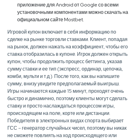
приложение для Android от Google со всеми
установочными компонентами можно скачать на
официальном сайте Mostbet.
Игровой купон включает в себя информацию по
сделке на рынке торговли ставками. Клиент, попадая
на рынок, должен нажать на коэффициент, чтобы его
ставка отобразилась в купоне. Игрок должен открыть
купон, чтобы продолжить процесс беттинга, указав
сумму ставки и ее тип (экспресс, ординар, цепочка,
комби, мульти и т.д.). После того, как вы напишите
сумму, внизу увидите предполагаемый выигрыш.
Игры начинаются каждые 15 минут, проходят очень
быстро и динамично, поэтому клиенты могут сделать
ставку и просто наслаждаться процессом игры,
происходящем на поле, корте или дистанции.
Победителя в электронных видах спорта выбирает
ГСС – генератор случайных чисел, поэтому вы никак
не сможете повлиять на ход происходящего или