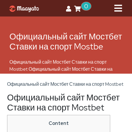
0
Официальный сайт Мостбет
Ставки на спорт Mostbe
Официальный сайт Мостбет Ставки на спорт
Mostbet Официальный сайт Мостбет Ставки на
спорт Mostbet Content Спортивные ставки
Приложение для компьютера Наше мнение об
Официальный сайт Мостбет Ставки на спорт Mostbet
операторе ставок Казино, слоты и другие игры от
Официальный сайт Мостбет
Mostbet Регистрация на сайте Виртуальная игра
Aviator на Mostbet Мобильный Mostbet
Ставки на спорт Mostbet
Приложение для IOS Обзор букмекерской компании
Mostbet Узбекистан Система бонусов букмекера
Content
Преимущества и […]