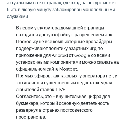
актуальным в тех странах, где вход на ресурс может
быть в любую минуту заблокирован монопольными
службами.
В левом углу футера домашней страницы
находится доступ к файлу с разрешением арк.
Поскольку не все компьютерные провайдеры
поддерживают политику азартных игр, то
приложение для Android от Google со всеми
установочными компонентами можно скачать на
официальном сайте Mostbet.
Прямых эфиров, как таковых, у оператора нет, и
это является существенным недостатком для
любителей ставок-LIVE.
Согласитесь, это – внушительная цифра для
букмекера, который основную деятельность
развернул в странах постсоветского
пространства.