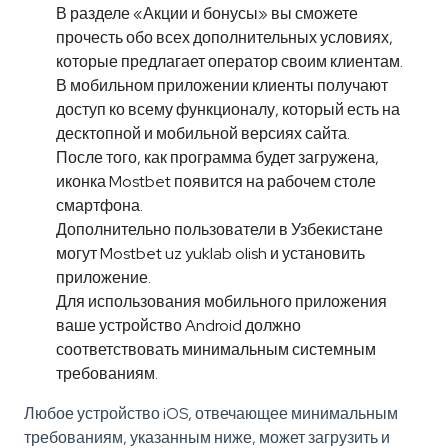
В разделе «Акции и бонусы» вы сможете
прочесть обо всех дополнительных условиях,
которые предлагает оператор своим клиентам.
В мобильном приложении клиенты получают
доступ ко всему функционалу, который есть на
десктопной и мобильной версиях сайта.
После того, как программа будет загружена,
иконка Mostbet появится на рабочем столе
смартфона.
Дополнительно пользователи в Узбекистане
могут Mostbet uz yuklab olish и установить
приложение.
Для использования мобильного приложения
ваше устройство Android должно
соответствовать минимальным системным
требованиям.
Любое устройство iOS, отвечающее минимальным
требованиям, указанным ниже, может загрузить и