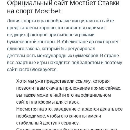
Официальный сайт Мостбет Ставки
на спорт Mostbet
Линия спорта и разнообразие дисциплин на сайте
представлены хорошо, что является одним из
ведущих факторов при выборе игроками
букмекерской конторы. В Узбекистане до сих пор нет
единого закона, который бы регулировал
деятельность международных букмекеров. В стране
все азартные игры находятся под запретом и поэтому
сайт часто блокируется.
Хотя мы уже предоставили ссылку, которая
позволит вам скачать приложение прямо сейчас,
вы также можете найти его на официальном
сайте платформы для ставок.
Несмотря на это, заведение старается делать все
необходимое, чтобы его клиенты имели
стабильный доступ к сервису.
Сотрудники саппорта быстро реагируют на все