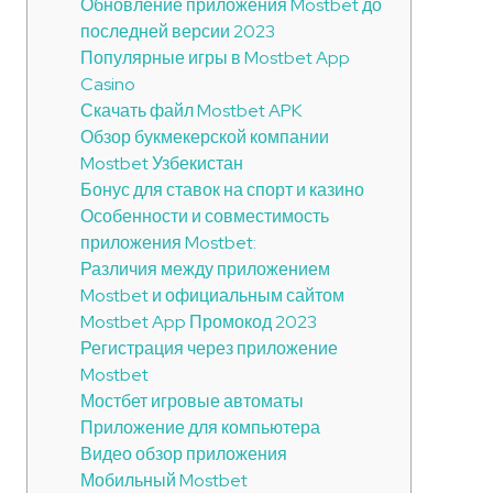
Обновление приложения Mostbet до
последней версии 2023
Популярные игры в Mostbet App
Casino
Скачать файл Mostbet APK
Обзор букмекерской компании
Mostbet Узбекистан
Бонус для ставок на спорт и казино
Особенности и совместимость
приложения Mostbet:
Различия между приложением
Mostbet и официальным сайтом
Mostbet App Промокод 2023
Регистрация через приложение
Mostbet
Мостбет игровые автоматы
Приложение для компьютера
Видео обзор приложения
Мобильный Mostbet