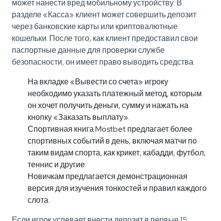
может нанести вред мобильному устройству. В
разделе «Касса» клиент может совершить депозит
через банковские карты или криптовалютные
кошельки. После того, как клиент предоставил свои
паспортные данные для проверки службе
безопасности, он имеет право выводить средства.
На вкладке «Вывести со счета» игроку
необходимо указать платежный метод, которым
он хочет получить деньги, сумму и нажать на
кнопку «Заказать выплату».
Спортивная книга Mostbet предлагает более
спортивных событий в день, включая матчи по
таким видам спорта, как крикет, кабадди, футбол,
теннис и другие.
Новичкам предлагается демонстрационная
версия для изучения тонкостей и правил каждого
слота.
Если игрок успевает внести депозит в первые 15