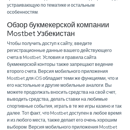
устраивающую по тематике и остальным
особенностям.
Обзор букмекерской компании
Mostbet Узбекистан
Чтобы получить доступ к сайту, введите
регистрационные данные вашего действующего
счета в Mostbet. Условия и правила сайта
букмекерской конторы также запрещают ведение
второго счета. Версия мобильного приложения
Mostbet для iOS обладает теми же функциями, что и
его настольные и другие мобильные аналоги. Вы
можете продолжать вносить средства на свой счет,
выводить средства, делать ставки на любимые
спортивные события, играть в те же игры казино и так
далее. Тот факт, что Mostbet доступен в любое время
и из любого места, также делает его очень хорошим
выбором. Версия мобильного приложения Mostbet