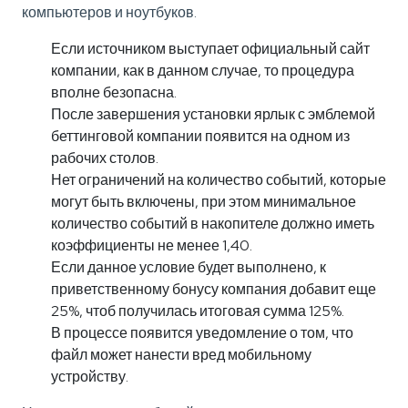
компьютеров и ноутбуков.
Если источником выступает официальный сайт
компании, как в данном случае, то процедура
вполне безопасна.
После завершения установки ярлык с эмблемой
беттинговой компании появится на одном из
рабочих столов.
Нет ограничений на количество событий, которые
могут быть включены, при этом минимальное
количество событий в накопителе должно иметь
коэффициенты не менее 1,40.
Если данное условие будет выполнено, к
приветственному бонусу компания добавит еще
25%, чтоб получилась итоговая сумма 125%.
В процессе появится уведомление о том, что
файл может нанести вред мобильному
устройству.