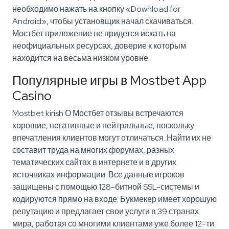
необходимо нажать на кнопку «Download for
Android», чтобы установщик начал скачиваться.
Мостбет приложение не придется искать на
неофициальных ресурсах, доверие к которым
находится на весьма низком уровне.
Популярные игры в Mostbet App
Casino
Mostbet kirish О Мостбет отзывы встречаются
хорошие, негативные и нейтральные, поскольку
впечатления клиентов могут отличаться. Найти их не
составит труда на многих форумах, разных
тематических сайтах в интернете и в других
источниках информации. Все данные игроков
защищены с помощью 128-битной SSL-системы и
кодируются прямо на входе. Букмекер имеет хорошую
репутацию и предлагает свои услуги в 39 странах
мира, работая со многими клиентами уже более 12-ти