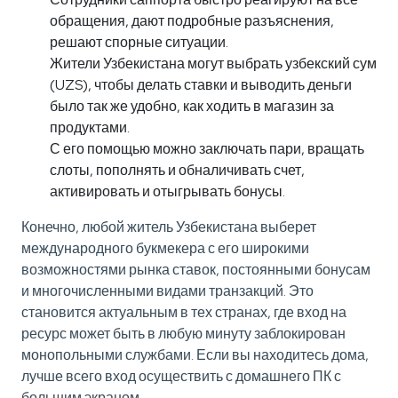
обращения, дают подробные разъяснения,
решают спорные ситуации.
Жители Узбекистана могут выбрать узбекский сум
(UZS), чтобы делать ставки и выводить деньги
было так же удобно, как ходить в магазин за
продуктами.
С его помощью можно заключать пари, вращать
слоты, пополнять и обналичивать счет,
активировать и отыгрывать бонусы.
Конечно, любой житель Узбекистана выберет
международного букмекера с его широкими
возможностями рынка ставок, постоянными бонусам
и многочисленными видами транзакций. Это
становится актуальным в тех странах, где вход на
ресурс может быть в любую минуту заблокирован
монопольными службами. Если вы находитесь дома,
лучше всего вход осуществить с домашнего ПК с
большим экраном.