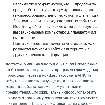
Игрок должен открыть купон, чтобы продолжить
процесс беттинга, указав сумму ставки и ее тип
(экспресс, ординар, цепочка, комби, мульти и т.д.).
Заключать пари на исход спортивных событий с
МостБет удобно, независимо от того, пользуетесь
вы стационарным компьютером, планшетом или
смартфоном.
Найти их не составит труда на многих форумах,
разных тематических сайтах в интернете и в
других источниках информации.
Достаточно минимального знания английского языка,
чтобы понять, что установка программы для Андроид
происходит через запуск файла формата АПК. Не
забудьте поставить вашу оценку, а так же оставить
комментарий, это поможет нам узнать ваши
предпочтения. Это официальный способ установить
на Android программу, загруженную не из Play Market,
а из интернета. В разделе «Ставки всегда с тобой»