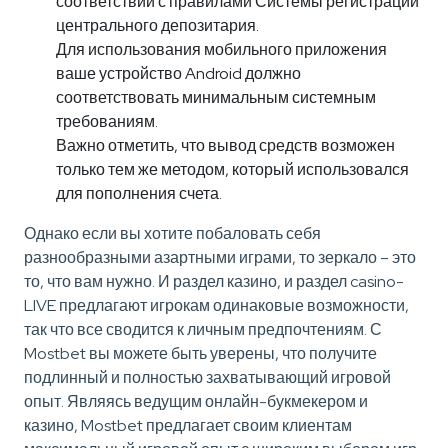
соответствии с правилами Системы регистрации
центрального депозитария.
Для использования мобильного приложения
ваше устройство Android должно
соответствовать минимальным системным
требованиям.
Важно отметить, что вывод средств возможен
только тем же методом, который использовался
для пополнения счета.
Однако если вы хотите побаловать себя
разнообразными азартными играми, то зеркало – это
то, что вам нужно. И раздел казино, и раздел casino-
LIVE предлагают игрокам одинаковые возможности,
так что все сводится к личным предпочтениям. С
Mostbet вы можете быть уверены, что получите
подлинный и полностью захватывающий игровой
опыт. Являясь ведущим онлайн-букмекером и
казино, Mostbet предлагает своим клиентам