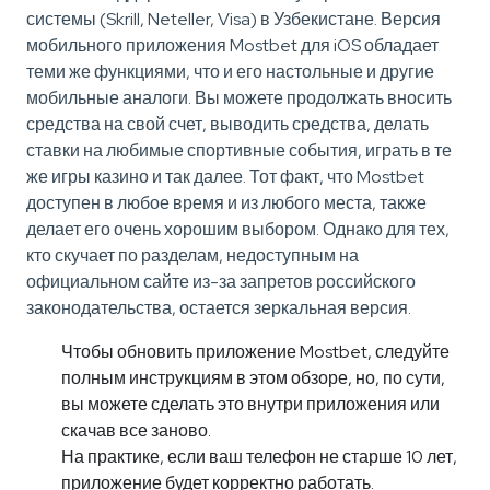
системы (Skrill, Neteller, Visa) в Узбекистане. Версия
мобильного приложения Mostbet для iOS обладает
теми же функциями, что и его настольные и другие
мобильные аналоги. Вы можете продолжать вносить
средства на свой счет, выводить средства, делать
ставки на любимые спортивные события, играть в те
же игры казино и так далее. Тот факт, что Mostbet
доступен в любое время и из любого места, также
делает его очень хорошим выбором. Однако для тех,
кто скучает по разделам, недоступным на
официальном сайте из-за запретов российского
законодательства, остается зеркальная версия.
Чтобы обновить приложение Mostbet, следуйте
полным инструкциям в этом обзоре, но, по сути,
вы можете сделать это внутри приложения или
скачав все заново.
На практике, если ваш телефон не старше 10 лет,
приложение будет корректно работать.