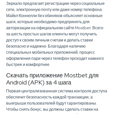
Зеркало предлагает регистрацию через социальные
сети, электронную почту или даже номер телефона.
Майкл Коннелли без обиняков объясняет основные
шаги, которые необходимо предпринять для
авторизации на официальном сайте Mostbet. Всего
за шесть простых шагов клиенты могут получить
доступ к своим личным счетам и делать ставки
безопасно и надежно. Благодаря наличию
специальных мобильных приложений, процесс
оформления пари через телефон проходит намного
быстрее и комфортнее.
Скачать приложение Mostbet для
Android (APK) за 4 шага
Первая централизованная система контроля доступа
обеспечит безопасность каждой транзакции, а
выигрыши пользователей будут гарантированы.
Чтобы снять бонус, вы должны сделать ставки на