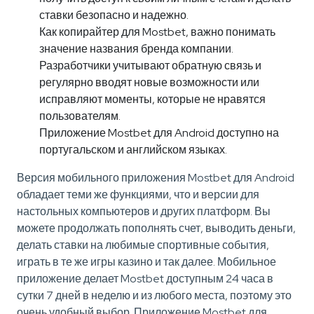
ставки безопасно и надежно.
Как копирайтер для Mostbet, важно понимать
значение названия бренда компании.
Разработчики учитывают обратную связь и
регулярно вводят новые возможности или
исправляют моменты, которые не нравятся
пользователям.
Приложение Mostbet для Android доступно на
португальском и английском языках.
Версия мобильного приложения Mostbet для Android
обладает теми же функциями, что и версии для
настольных компьютеров и других платформ. Вы
можете продолжать пополнять счет, выводить деньги,
делать ставки на любимые спортивные события,
играть в те же игры казино и так далее. Мобильное
приложение делает Mostbet доступным 24 часа в
сутки 7 дней в неделю и из любого места, поэтому это
очень удобный выбор. Приложение Mostbet для