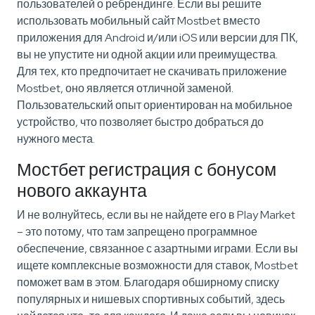
пользователей о ребрендинге. Если вы решите
использовать мобильный сайт Mostbet вместо
приложения для Android и/или iOS или версии для ПК,
вы не упустите ни одной акции или преимущества.
Для тех, кто предпочитает не скачивать приложение
Mostbet, оно является отличной заменой.
Пользовательский опыт ориентирован на мобильное
устройство, что позволяет быстро добраться до
нужного места.
Мостбет регистрация с бонусом
нового аккаунта
И не волнуйтесь, если вы не найдете его в Play Market
– это потому, что там запрещено программное
обеспечение, связанное с азартными играми. Если вы
ищете комплексные возможности для ставок, Mostbet
поможет вам в этом. Благодаря обширному списку
популярных и нишевых спортивных событий, здесь