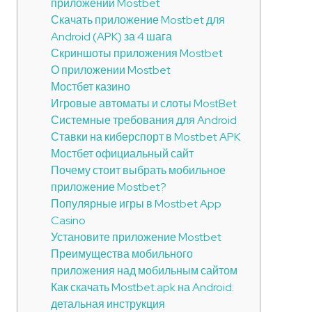
приложении Mostbet
Скачать приложение Mostbet для
Android (APK) за 4 шага
Скриншоты приложения Mostbet
О приложении Mostbet
Мостбет казино
Игровые автоматы и слоты MostBet
Системные требования для Android
Ставки на киберспорт в Mostbet APK
Мостбет официальный сайт
Почему стоит выбрать мобильное
приложение Mostbet?
Популярные игры в Mostbet App
Casino
Установите приложение Mostbet
Преимущества мобильного
приложения над мобильным сайтом
Как скачать Mostbet.apk на Android:
детальная инструкция