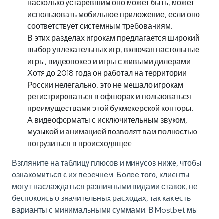
насколько устаревшим оно может быть, может
использовать мобильное приложение, если оно
соответствует системным требованиям.
В этих разделах игрокам предлагается широкий
выбор увлекательных игр, включая настольные
игры, видеопокер и игры с живыми дилерами.
Хотя до 2018 года он работал на территории
России нелегально, это не мешало игрокам
регистрироваться в офшорах и пользоваться
преимуществами этой букмекерской конторы.
А видеоформаты с исключительным звуком,
музыкой и анимацией позволят вам полностью
погрузиться в происходящее.
Взгляните на таблицу плюсов и минусов ниже, чтобы
ознакомиться с их перечнем. Более того, клиенты
могут наслаждаться различными видами ставок, не
беспокоясь о значительных расходах, так как есть
варианты с минимальными суммами. В Mostbet мы