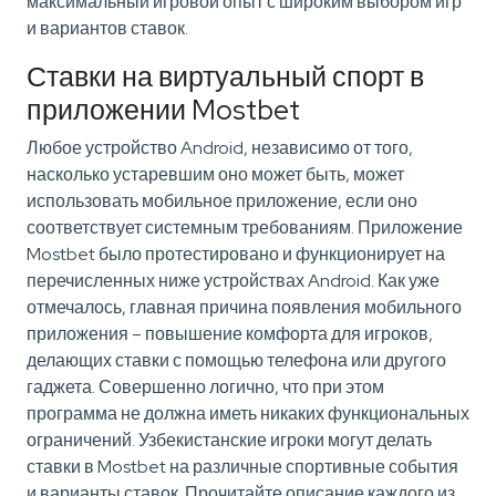
максимальный игровой опыт с широким выбором игр
и вариантов ставок.
Ставки на виртуальный спорт в
приложении Mostbet
Любое устройство Android, независимо от того,
насколько устаревшим оно может быть, может
использовать мобильное приложение, если оно
соответствует системным требованиям. Приложение
Mostbet было протестировано и функционирует на
перечисленных ниже устройствах Android. Как уже
отмечалось, главная причина появления мобильного
приложения – повышение комфорта для игроков,
делающих ставки с помощью телефона или другого
гаджета. Совершенно логично, что при этом
программа не должна иметь никаких функциональных
ограничений. Узбекистанские игроки могут делать
ставки в Mostbet на различные спортивные события
и варианты ставок. Прочитайте описание каждого из