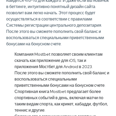
найдется что-то для каждого. И даже если вы новичок
в беттинге, интуитивно понятный дизайн сайта
позволит вам легко начать. Этот процесс будет
осуществляться в соответствии с правилами
Системы регистрации центрального депозитария.
После этого вы сможете пополнить свой баланс и
воспользоваться специальными приветственными
бонусами на бонусном счете.
Компания Mostbet позволяет своим клиентам
скачать как приложение для iOS, так и
приложения Мостбет для Android в 2023.
После этого вы сможете пополнить свой баланс и
воспользоваться специальными
приветственными бонусами на бонусном счете.
Спортивная книга Mostbet предлагает более
спортивных событий в день, включая матчи по
таким видам спорта, как крикет, кабадди, футбол,
теннис и другие.