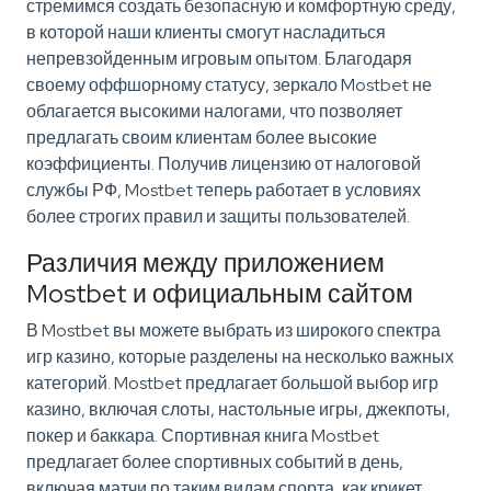
стремимся создать безопасную и комфортную среду,
в которой наши клиенты смогут насладиться
непревзойденным игровым опытом. Благодаря
своему оффшорному статусу, зеркало Mostbet не
облагается высокими налогами, что позволяет
предлагать своим клиентам более высокие
коэффициенты. Получив лицензию от налоговой
службы РФ, Mostbet теперь работает в условиях
более строгих правил и защиты пользователей.
Различия между приложением
Mostbet и официальным сайтом
В Mostbet вы можете выбрать из широкого спектра
игр казино, которые разделены на несколько важных
категорий. Mostbet предлагает большой выбор игр
казино, включая слоты, настольные игры, джекпоты,
покер и баккара. Спортивная книга Mostbet
предлагает более спортивных событий в день,
включая матчи по таким видам спорта, как крикет,