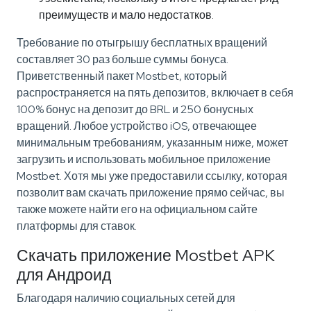
преимуществ и мало недостатков.
Требование по отыгрышу бесплатных вращений
составляет 30 раз больше суммы бонуса.
Приветственный пакет Mostbet, который
распространяется на пять депозитов, включает в себя
100% бонус на депозит до BRL и 250 бонусных
вращений. Любое устройство iOS, отвечающее
минимальным требованиям, указанным ниже, может
загрузить и использовать мобильное приложение
Mostbet. Хотя мы уже предоставили ссылку, которая
позволит вам скачать приложение прямо сейчас, вы
также можете найти его на официальном сайте
платформы для ставок.
Скачать приложение Mostbet APK
для Андроид
Благодаря наличию социальных сетей для