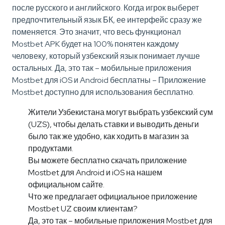
после русского и английского. Когда игрок выберет
предпочтительный язык БК, ее интерфейс сразу же
поменяется. Это значит, что весь функционал
Mostbet APK будет на 100% понятен каждому
человеку, который узбекский язык понимает лучше
остальных. Да, это так – мобильные приложения
Mostbet для iOS и Android бесплатны – Приложение
Mostbet доступно для использования бесплатно.
Жители Узбекистана могут выбрать узбекский сум
(UZS), чтобы делать ставки и выводить деньги
было так же удобно, как ходить в магазин за
продуктами.
Вы можете бесплатно скачать приложение
Mostbet для Android и iOS на нашем
официальном сайте.
Что же предлагает официальное приложение
Mostbet UZ своим клиентам?
Да, это так – мобильные приложения Mostbet для