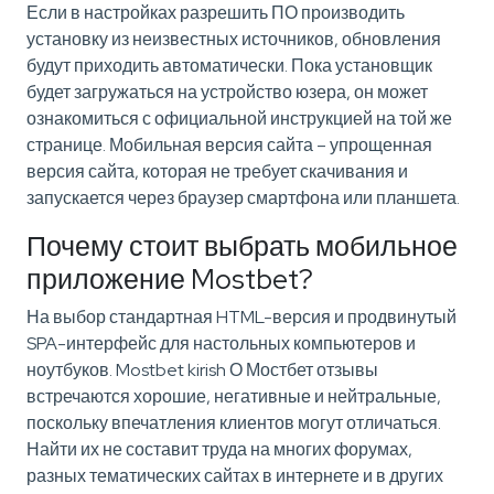
Если в настройках разрешить ПО производить
установку из неизвестных источников, обновления
будут приходить автоматически. Пока установщик
будет загружаться на устройство юзера, он может
ознакомиться с официальной инструкцией на той же
странице. Мобильная версия сайта – упрощенная
версия сайта, которая не требует скачивания и
запускается через браузер смартфона или планшета.
Почему стоит выбрать мобильное
приложение Mostbet?
На выбор стандартная HTML-версия и продвинутый
SPA-интерфейс для настольных компьютеров и
ноутбуков. Mostbet kirish О Мостбет отзывы
встречаются хорошие, негативные и нейтральные,
поскольку впечатления клиентов могут отличаться.
Найти их не составит труда на многих форумах,
разных тематических сайтах в интернете и в других