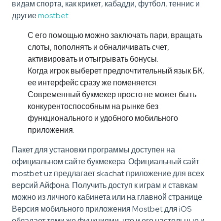
видам спорта, как крикет, кабадди, футбол, теннис и
другие
mostbet
.
С его помощью можно заключать пари, вращать
слоты, пополнять и обналичивать счет,
активировать и отыгрывать бонусы.
Когда игрок выберет предпочтительный язык БК,
ее интерфейс сразу же поменяется.
Современный букмекер просто не может быть
конкурентоспособным на рынке без
функционального и удобного мобильного
приложения.
Пакет для установки программы доступен на
официальном сайте букмекера. Официальный сайт
mostbet uz предлагает skachat приложение для всех
версий Айфона. Получить доступ к играм и ставкам
можно из личного кабинета или на главной странице.
Версия мобильного приложения Mostbet для iOS
обладает теми же функциями, что и его настольные и