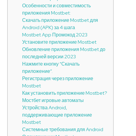
Особенности и совместимость
приложения Mostbet:
Скачать приложение Mostbet для
Android (APK) за 4 шага
Mostbet App Промокод 2023
Установите приложение Mostbet
Обновление приложения Mostbet до
последней версии 2023
Нажмите кнопку “Скачать
приложение”.
Регистрация через приложение
Mostbet
Как установить приложение Mostbet?
Мостбет игровые автоматы
Устройства Android,
поддерживающие приложение
Mostbet
Системные требования для Android