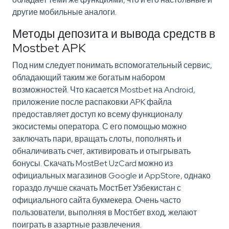
другие мобильные аналоги.
Методы депозита и вывода средств в
Mostbet APK
Под ним следует понимать вспомогательный сервис,
обладающий таким же богатым набором
возможностей. Что касается Mostbet на Android,
приложение после распаковки APK файла
предоставляет доступ ко всему функционалу
экосистемы оператора. С его помощью можно
заключать пари, вращать слоты, пополнять и
обналичивать счет, активировать и отыгрывать
бонусы. Скачать MostBet UzCard можно из
официальных магазинов Google и AppStore, однако
гораздо лучше скачать МостБет Узбекистан с
официального сайта букмекера. Очень часто
пользователи, выполняя в Мостбет вход, желают
поиграть в азартные развлечения.