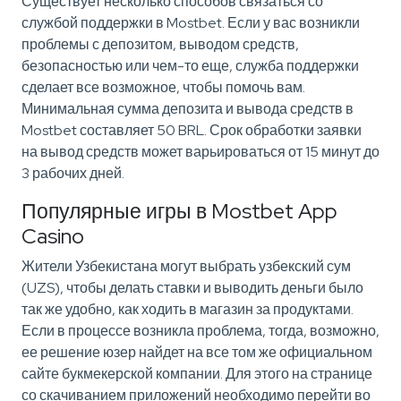
Существует несколько способов связаться со
службой поддержки в Mostbet. Если у вас возникли
проблемы с депозитом, выводом средств,
безопасностью или чем-то еще, служба поддержки
сделает все возможное, чтобы помочь вам.
Минимальная сумма депозита и вывода средств в
Mostbet составляет 50 BRL. Срок обработки заявки
на вывод средств может варьироваться от 15 минут до
3 рабочих дней.
Популярные игры в Mostbet App
Casino
Жители Узбекистана могут выбрать узбекский сум
(UZS), чтобы делать ставки и выводить деньги было
так же удобно, как ходить в магазин за продуктами.
Если в процессе возникла проблема, тогда, возможно,
ее решение юзер найдет на все том же официальном
сайте букмекерской компании. Для этого на странице
со скачиванием приложений необходимо перейти во