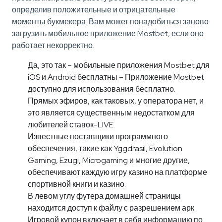
определив положительные и отрицательные
моменты букмекера. Вам может понадобиться заново
загрузить мобильное приложение Mostbet, если оно
работает некорректно.
Да, это так – мобильные приложения Mostbet для
iOS и Android бесплатны – Приложение Mostbet
доступно для использования бесплатно.
Прямых эфиров, как таковых, у оператора нет, и
это является существенным недостатком для
любителей ставок-LIVE.
Известные поставщики программного
обеспечения, такие как Yggdrasil, Evolution
Gaming, Ezugi, Microgaming и многие другие,
обеспечивают каждую игру казино на платформе
спортивной книги и казино.
В левом углу футера домашней страницы
находится доступ к файлу с разрешением арк.
Игровой купон включает в себя информацию по