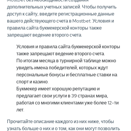
дополнительных учетных записей. Чтобы получить
доступ к сайту, введите регистрационные данные
вашего действующего счета в Mostbet. Условия и
правила сайта букмекерской конторы также
запрещают ведение второго счета.
Условия и правила сайта букмекерской конторы
также запрещают ведение второго счета.
По итогам месяца в турнирной таблице можно
увидеть имена победителей, которых ждут
персональные бонусы и бесплатные ставки на
спорт и казино.
Букмекер имеет хорошую репутацию и
предлагает свои услуги в 39 странах мира,
работая со многими клиентами уже более 12-ти
лет.
Прочитайте описание каждого из них ниже, чтобы
узнать больше о них и о том, как они могут позволить