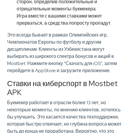
сторон, определив положительные и
отрицательные моменты букмекера.
Игра вместе с вашими ставками может
прерваться, а средства попросту пропадут.
Это всегда бывает в рамках Олимпийских игр,
Чемпионатов Европы по футболу и другим
дисциплинам. Клиенты из Узбекистана могут
выбирать из широкого спектра бонусов и акций в
Mostbet. Нажмите кнопку “Скачать для iOS”, затем
перейдите в AppStore и загрузите приложение.
Ставки на киберспорт в Mostbet
APK
Букмекер работает в отрасли более 13 лет, но
некоторые моменты, по мнению клиентов, хотелось
бы улучшить. Это касается качества техподдержки,
которая быстро отвечает, но глубина вопроса может
быть до конца не проработана. Вероятно, что это