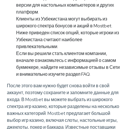
версии для настольных компьютеров и других
платформ.
Клиенты из Узбекистана могут выбирать из
широкого спектра бонусов и акций в Mostbet.
Ниже приведен список опций, которые игроки из
Узбекистана считают наиболее
привлекательными.
Если вы решили стать клиентом компании,
вначале ознакомьтесь с информацией о самом
букмекере, найдите независимые отзывы в Сети
и внимательно изучите раздел FAQ.
После этого вам нужно будет снова войти в свой
аккаунт, поэтому сохраните и запомните данные для
входа. В Mostbet вы можете выбрать из широкого
спектра игр казино, которые разделены на несколько
важных категорий. Mostbet предлагает большой
выбор игр казино, включая слоты, настольные игры,
джекпоты, покер и баккара. Известные поставщики