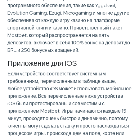
программного обеспечения, такие как Yggdrasil,
Evolution Gaming, Ezugi, Microgaming и многие другие,
обеспечивают каждую игру казино на платформе
спортивной книги и казино. Приветственный пакет
Mostbet, который распространяется на пять
депозитов, включает в себя 100% бонус на депозит до
BRL и 250 бонусных вращений.
Приложение для IOS
Если устройство соответствует системным
требованиям, перечисленным в таблице выше,
любое устройство iOS может использовать мобильное
приложение. Все перечисленные ниже устройства
iOS были протестированы и совместимы с
приложением Mostbet. Игры начинаются каждые 15
минут, проходят очень быстро и динамично, поэтому
клиенты могут сделать ставку и просто наслаждаться
процессом игры, происходящем на поле, корте или