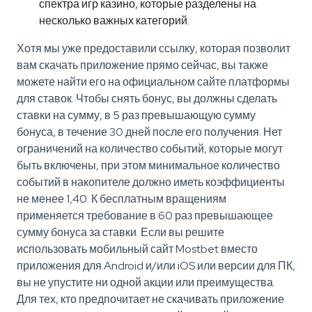
спектра игр казино, которые разделены на
несколько важных категорий.
Хотя мы уже предоставили ссылку, которая позволит
вам скачать приложение прямо сейчас, вы также
можете найти его на официальном сайте платформы
для ставок. Чтобы снять бонус, вы должны сделать
ставки на сумму, в 5 раз превышающую сумму
бонуса, в течение 30 дней после его получения. Нет
ограничений на количество событий, которые могут
быть включены, при этом минимальное количество
событий в накопителе должно иметь коэффициенты
не менее 1,40. К бесплатным вращениям
применяется требование в 60 раз превышающее
сумму бонуса за ставки. Если вы решите
использовать мобильный сайт Mostbet вместо
приложения для Android и/или iOS или версии для ПК,
вы не упустите ни одной акции или преимущества.
Для тех, кто предпочитает не скачивать приложение