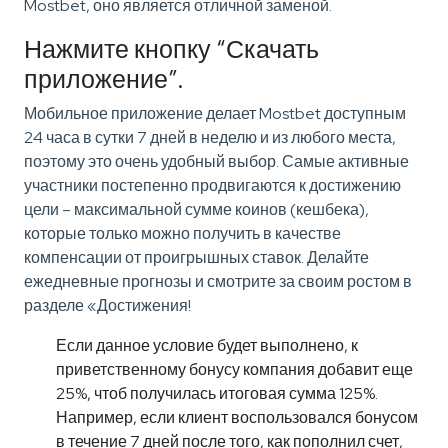
Mostbet, оно является отличной заменой.
Нажмите кнопку “Скачать
приложение”.
Мобильное приложение делает Mostbet доступным
24 часа в сутки 7 дней в неделю и из любого места,
поэтому это очень удобный выбор. Самые активные
участники постепенно продвигаются к достижению
цели – максимальной сумме коинов (кешбека),
которые только можно получить в качестве
компенсации от проигрышных ставок. Делайте
ежедневные прогнозы и смотрите за своим ростом в
разделе «Достижения!
Если данное условие будет выполнено, к
приветственному бонусу компания добавит еще
25%, чтоб получилась итоговая сумма 125%.
Например, если клиент воспользовался бонусом
в течение 7 дней после того, как пополнил счет,