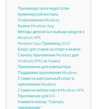
Преимущества и недостатки
букмекерской конторы
О приложении Mostbet
Казино Mostbet App
Методы депозита и вывода средств в
Mostbet APK
Mostbet App Промокод 2023
Бонус для ставок на спорт и казино
Скачать приложение Mostbet для
Android (APK) за 4 шага
Приложение для компьютера
Поддержка приложения Mostbet
Ставки на виртуальный спорт в
приложении Mostbet
Ставки на киберспорт в Mostbet APK
Приложение для IOS
Нажмите кнопку “Скачать
приложение”.