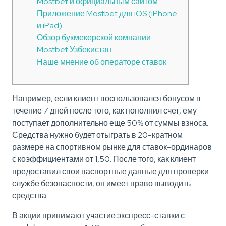
Mostbet и официальным сайтом
Приложение Mostbet для iOS (iPhone
и iPad)
Обзор букмекерской компании
Mostbet Узбекистан
Наше мнение об операторе ставок
Например, если клиент воспользовался бонусом в
течение 7 дней после того, как пополнил счет, ему
поступает дополнительно еще 50% от суммы взноса.
Средства нужно будет отыграть в 20-кратном
размере на спортивном рынке для ставок-ординаров
с коэффициентами от 1,50. После того, как клиент
предоставил свои паспортные данные для проверки
службе безопасности, он имеет право выводить
средства.
В акции принимают участие экспресс-ставки с