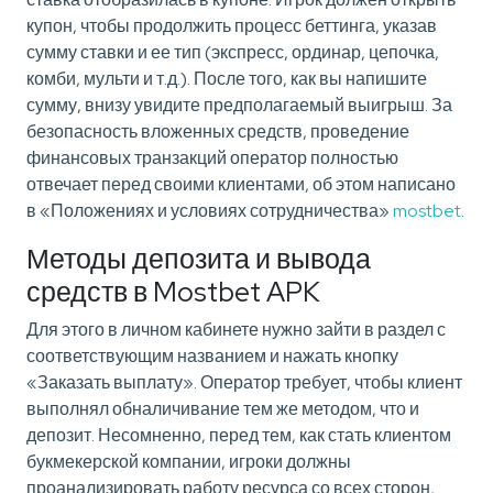
купон, чтобы продолжить процесс беттинга, указав
сумму ставки и ее тип (экспресс, ординар, цепочка,
комби, мульти и т.д.). После того, как вы напишите
сумму, внизу увидите предполагаемый выигрыш. За
безопасность вложенных средств, проведение
финансовых транзакций оператор полностью
отвечает перед своими клиентами, об этом написано
в «Положениях и условиях сотрудничества»
mostbet
.
Методы депозита и вывода
средств в Mostbet APK
Для этого в личном кабинете нужно зайти в раздел с
соответствующим названием и нажать кнопку
«Заказать выплату». Оператор требует, чтобы клиент
выполнял обналичивание тем же методом, что и
депозит. Несомненно, перед тем, как стать клиентом
букмекерской компании, игроки должны
проанализировать работу ресурса со всех сторон,