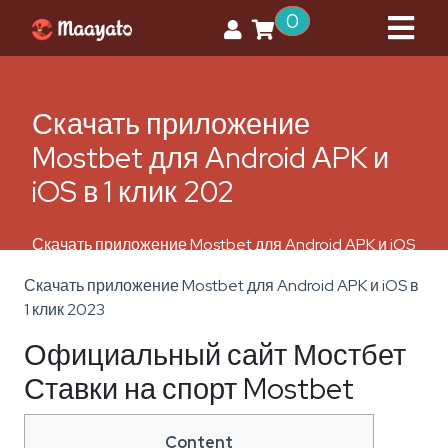
0
Скачать приложение
Mostbet для Android APK и
iOS в 1 клик 202
Скачать приложение Mostbet для Android APK и iOS
в 1 клик 2023 Официальный сайт Мостбет Ставки на
Скачать приложение Mostbet для Android APK и iOS в
спорт Mostbet Content Преимущества и
1 клик 2023
недостатки букмекерской конторы О приложении
Mostbet Казино Mostbet App Методы депозита и
Официальный сайт Мостбет
вывода средств в Mostbet APK Mostbet App
Ставки на спорт Mostbet
Промокод 2023 Бонус для ставок на спорт и казино
Скачать приложение Mostbet для Android […]
Content