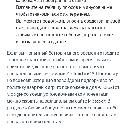
кэшбэком за проигранные ставки.
Взгляните на таблицу плюсов и минусов ниже,
чтобы ознакомиться с их перечнем.
Вы можете продолжать вносить средства на свой
счет, выводить средства, делать ставки на
любимые спортивные события, играть в те же
игры казино и так далее.
Если вы – опытный беттор и много времени отводите
торговле ставками-онлайн, самое время скачать
приложение, которое полностью совместимо с
операционными системами Android и iOS. Поскольку
не все компьютерные провайдеры поддерживают
политику азартных игр, то приложение для Android от
Google со всеми установочными компонентами
можно скачать на официальном сайте Mostbet. В
разделе «Акции и бонусы» вы сможете прочесть обо
всех дополнительных условиях, которые предлагает
оператор своим клиентам.