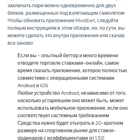
заключать пари можно одновременно для двух
блоков, размещенных под взлетающим самолетом.
Чтобы обновить приложение Mostbet, следуйте
полным инструкциям в этом обзоре, но, по сути, вы
можете сделать это внутри приложения или скачав
все заново.
Если вы – опытный беттор и много времени
отводите торговле ставками-онлайн, самое
время скачать приложение, которое полностью
совместимо с операционными системами
Android и iOS.
Любое устройство Android, независимо от того,
насколько устаревшим оно может быть, может
использовать мобильное приложение, если оно
соответствует системным требованиям.
Средства нужно будет отыграть в 20-кратном
размере на спортивном рынке для ставок-
ординаров с коэффициентами от 1,50.