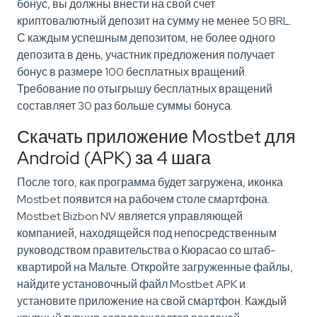
бонус, вы должны внести на свой счет
криптовалютный депозит на сумму не менее 50 BRL.
С каждым успешным депозитом, не более одного
депозита в день, участник предложения получает
бонус в размере 100 бесплатных вращений.
Требование по отыгрышу бесплатных вращений
составляет 30 раз больше суммы бонуса.
Скачать приложение Mostbet для
Android (APK) за 4 шага
После того, как программа будет загружена, иконка
Mostbet появится на рабочем столе смартфона.
Mostbet Bizbon NV является управляющей
компанией, находящейся под непосредственным
руководством правительства о.Кюрасао со штаб-
квартирой на Мальте. Откройте загруженные файлы,
найдите установочный файл Mostbet APK и
установите приложение на свой смартфон. Каждый