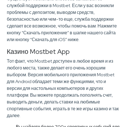
службой поддержки в Mostbet. Если у вас возникли
проблемы с депозитом, выводом средств,
безопасностью или чем-то еще, служба поддержки
сделает все возможное, чтобы помочь вам. Нажмите
кнопку “Скачать приложение” в шапке нашего сайта
или кнопку “Скачать для iOS” ниже.
Казино Mostbet App
Тот факт, что Mostbet доступен в любое время и из
любого места, также делает его очень хорошим
выбором. Версия мобильного приложения Mostbet
для Android обладает теми же функциями, что и
версии для настольных компьютеров и других
платформ. Вы можете продолжать пополнять счет,
выводить деньги, делать ставки на любимые
спортивные события, играть в те же игры казино и так
далее.
Вы найдете более 700+ спортивных событий для