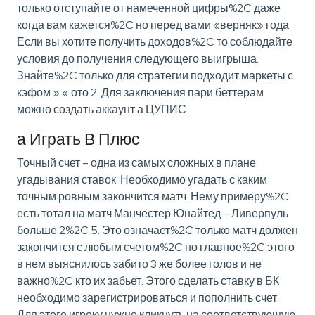
только отступайте от намеченной цифры%2C даже
когда вам кажется%2C но перед вами «верняк» года.
Если вы хотите получить доходов%2C то соблюдайте
условия до получения следующего выигрыша.
Знайте%2C только для стратегии подходит маркеты с
кэфом » « ото 2. Для заключения пари беттерам
можно создать аккаунт а ЦУПИС.
а Играть В Плюс
Точный счет – одна из самых сложных в плане
угадывания ставок. Необходимо угадать с каким
точным ровным закончится матч. Нему примеру%2C
есть тотал на матч Манчестер Юнайтед – Ливерпуль
больше 2%2C 5. Это означает%2C только матч должен
закончится с любым счетом%2C но главное%2C этого
в нем выяснилось забито 3 же более голов и не
важно%2C кто их забьет. Этого сделать ставку в БК
необходимо зарегистрироваться и пополнить счет.
Для этого игроку нужно кликнуть на соответствующую