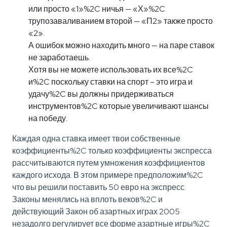
или просто «1»%2C ничья — «Х»%2C
трупозаваливанием второй — «П2» также просто
«2».
А ошибок можно находить много — на паре ставок
не заработаешь.
Хотя вы не можете использовать их все%2C
и%2C поскольку ставки на спорт – это игра и
удачу%2C вы должны придерживаться
инструментов%2C которые увеличивают шансы
на победу.
Каждая одна ставка имеет твои собственные
коэффициенты%2C только коэффициенты экспресса
рассчитываются путем умножения коэффициентов
каждого исхода. В этом примере предположим%2C
что вы решили поставить 50 евро на экспресс.
Законы менялись на вплоть веков%2C и
действующий Закон об азартных играх 2005
незадолго регулирует все форме азартные игры%2C