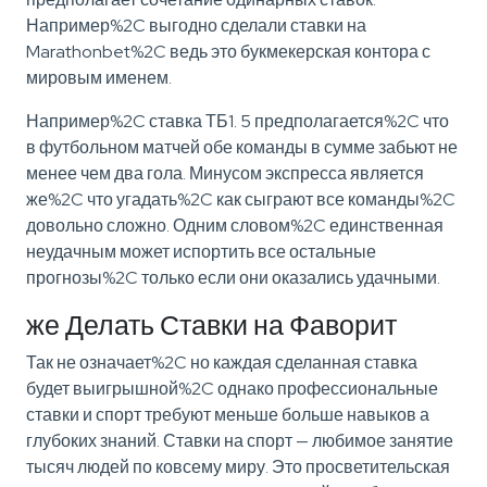
Например%2C выгодно сделали ставки на
Marathonbet%2C ведь это букмекерская контора с
мировым именем.
Например%2C ставка ТБ1. 5 предполагается%2C что
в футбольном матчей обе команды в сумме забьют не
менее чем два гола. Минусом экспресса является
же%2C что угадать%2C как сыграют все команды%2C
довольно сложно. Одним словом%2C единственная
неудачным может испортить все остальные
прогнозы%2C только если они оказались удачными.
же Делать Ставки на Фаворит
Так не означает%2C но каждая сделанная ставка
будет выигрышной%2C однако профессиональные
ставки и спорт требуют меньше больше навыков а
глубоких знаний. Ставки на спорт — любимое занятие
тысяч людей по ковсему миру. Это просветительская