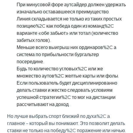
При минусовой форе аутсайдер должен удержать
изначально остававшееся преимущество.
Линия складывается не только из таких простых
позицию%2C как победа один из команд%2C
варианте «обе забьют» или тотал (количество
забитых голов).
Меньше всего выигрыш них ординаров%2C а
система по прибыльности бургальтер
посередине.
Будь то количество угловых%2C или же
множество аутов%2C желтые карты или фолы.
Если пользователь будет дисциплинированно
делать ставки и жестко следовать условиям
успешной стратегии%2C то мог на дистанции
рассчитывают на доход.
Но лучше выбрать спорт близкий по духа%2C а
главное – который вы понимают. Это позволит делать
ставки не только на победу%2C поражение или ничью.