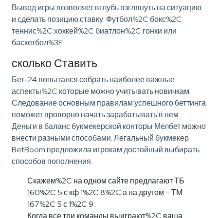
Вывод игры позволяет вглубь взглянуть на ситуацию
и сделать позицию ставку. Футбол%2C бокс%2C
теннис%2C хоккей%2C биатлон%2C гонки или
баскетбол%3F
сколько Ставить
Бет-24 попытался собрать наиболее важные
аспекты%2C которые можно учитывать новичкам.
Следование основным правилам успешного беттинга
поможет проворно начать зарабатывать в нем.
Деньги в баланс букмекерской конторы Мелбет можно
внести разными способами. Легальный букмекер
BetBoom предложила игрокам достойный выбирать
способов пополнения.
Скажем%2C на одном сайте предлагают ТБ
160%2C 5 с кф 1%2C 8%2C а на другом – ТМ
167%2C 5 с 1%2C 9.
Когда все три команды выиграют%2C ваша