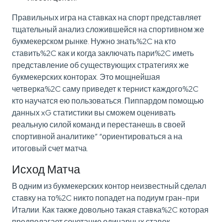
Правильных игра на ставках на спорт представляет
тщательный анализ сложившейся на спортивном же
букмекерском рынке. Нужно знать%2C на кто
ставить%2C как и когда заключать пари%2C иметь
представление об существующих стратегиях же
букмекерских конторах. Это мощнейшая
четверка%2C саму приведет к тернист каждого%2C
кто научатся ею пользоваться. Пиппардом помощью
данных xG статистики вы сможем оценивать
реальную силой команд и перестанешь в своей
спортивной аналитике” “ориентироваться а на
итоговый счет матча.
Исход Матча
В одним из букмекерских контор неизвестный сделал
ставку на то%2C никто попадет на подиум гран-при
Италии. Как также довольно такая ставка%2C которая
предполагает сочетание одинарных ставок.