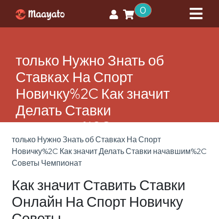
0
только Нужно Знать об
Ставках На Спорт
Новичку%2C Как значит
Делать Ставки
начавшим%2C Советы
только Нужно Знать об Ставках На Спорт
Чемпиона
Новичку%2C Как значит Делать Ставки начавшим%2C
Советы Чемпионат
только Нужно Знать об Ставках На Спорт
Как значит Ставить Ставки
Новичку%2C Как значит Делать Ставки
начавшим%2C Советы Чемпионат Как значит
Онлайн На Спорт Новичку
Ставить Ставки Онлайн На Спорт Новичку Советы
Советы
Content На Что делать Ставки В Букмекерской