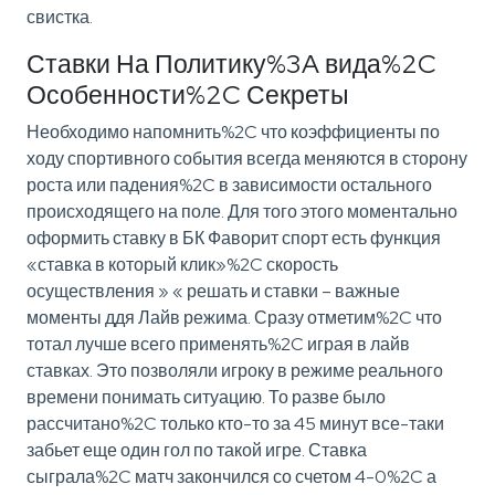
свистка.
Ставки На Политику%3A вида%2C
Особенности%2C Секреты
Необходимо напомнить%2C что коэффициенты по
ходу спортивного события всегда меняются в сторону
роста или падения%2C в зависимости остального
происходящего на поле. Для того этого моментально
оформить ставку в БК Фаворит спорт есть функция
«ставка в который клик»%2C скорость
осуществления » « решать и ставки – важные
моменты ддя Лайв режима. Сразу отметим%2C что
тотал лучше всего применять%2C играя в лайв
ставках. Это позволяли игроку в режиме реального
времени понимать ситуацию. То разве было
рассчитано%2C только кто-то за 45 минут все-таки
забьет еще один гол по такой игре. Ставка
сыграла%2C матч закончился со счетом 4-0%2C а