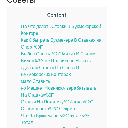
Конторе Как Обыграть Букмекера В Ставках на
Спорт%3F Выбор Спорта%2C Матча И Ставки
Content
Видео%3A же Правильно Начать сделали Ставки
На Спорт В Букмекерских Конторах […]
На Что делать Ставки В Букмекерской
Конторе
Как Обыграть Букмекера В Ставках на
Спорт%3F
Выбор Спорта%2C Матча И Ставки
Видео%3A же Правильно Начать
сделали Ставки На Спорт В
Букмекерских Конторах
мало Ставить
но Мешает Новичкам зарабатывать
На Ставках%3F
Ставки На Политику%3A вида%2C
Особенности%2C Секреты
Что За Букмекеры%2C чувак%3F
Тотал