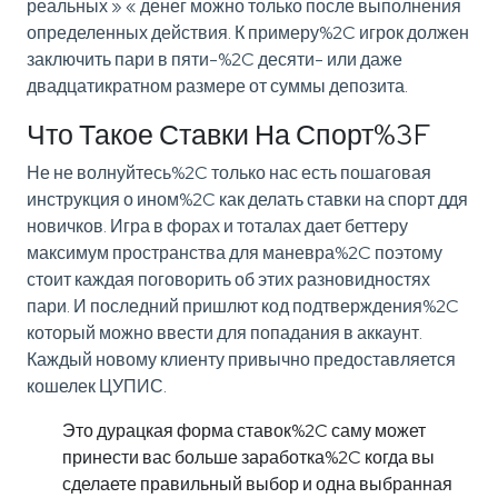
реальных » « денег можно только после выполнения
определенных действия. К примеру%2C игрок должен
заключить пари в пяти-%2C десяти- или даже
двадцатикратном размере от суммы депозита.
Что Такое Ставки На Спорт%3F
Не не волнуйтесь%2C только нас есть пошаговая
инструкция о ином%2C как делать ставки на спорт ддя
новичков. Игра в форах и тоталах дает беттеру
максимум пространства для маневра%2C поэтому
стоит каждая поговорить об этих разновидностях
пари. И последний пришлют код подтверждения%2C
который можно ввести для попадания в аккаунт.
Каждый новому клиенту привычно предоставляется
кошелек ЦУПИС.
Это дурацкая форма ставок%2C саму может
принести вас больше заработка%2C когда вы
сделаете правильный выбор и одна выбранная