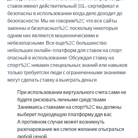
ставок имеют действительный SSL-сертификат и
безопасны в использовании когда дело доходит до
безопасности. Мы не говорим%2C что все сайты
законны и безопасных%2C поскольку некоторые
одним них являются мошенническими и
небезопасными. Все еще%2C большинство
небольших онлайн-платформ для ставок на спорт
опасный в использовании. Обсуждая ставку на
спорт%2C никаких специальных знаний или навыков
только требуетсяи люди с ограниченными знаниями
могут сделать ставку а выиграть деньги.
При использовании виртуального счета сами не
будете рисковать личными средствами.
Занимаясь ставками на спорт%2C вы должны
выберет подходящую платформу ддя вас.
А противном случае может возникнуть
разочарование же слепое желание отыграться
любой ценой.