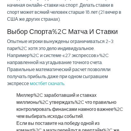
начиная онлайн-ставки на спорт. Делать ставки в
спорт может всякий человек старше 18 лет (21 вечер в
США же других странах).
Выбор Спорта%2C Матча И Ставки
Опытные игроки вынуждены ограничиваться 2–3
пари%2C хотя это дело индивидуальное.
Например%2C и системе «27 экспрессов»%2C
направленной на угадывание точного счета.
Правильные математический расчет позволяли
получать прибыль даже при одном сыгравшем
экспрессе
мостбет скачать
.
Миллер%2C заработавший и ставках
миллионы%2C утверждать%2C что правильно
контролировать финансами намного важнее%2C
чем выбирать исходы событий.
Если вы поставите на победу одной из
команд%2C а матч перейдут в овертайм%2C же