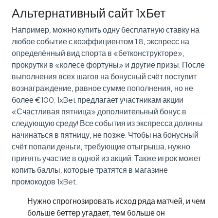
Альтернативный сайт 1хБет
Например, можно купить одну бесплатную ставку на
любое событие с коэффициентом 1.8, экспресс на
определённый вид спорта в «бетконструкторе»,
прокрутки в «колесе фортуны» и другие призы. После
выполнения всех шагов на бонусный счёт поступит
вознаграждение, равное сумме пополнения, но не
более €100. 1xBet предлагает участникам акции
«Счастливая пятница» дополнительный бонус в
следующую среду! Все события из экспресса должны
начинаться в пятницу, не позже. Чтобы на бонусный
счёт попали деньги, требующие отыгрыша, нужно
принять участие в одной из акций. Также игрок может
копить баллы, которые тратятся в магазине
промокодов 1xBet.
Нужно спрогнозировать исход ряда матчей, и чем
больше беттер угадает, тем больше он