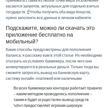
принимать ставки из любой точки мира. Исключения
касаются запретов, актуальных для отдельно взятых
государств. ☝Чтобы получить оба вида бонусов,
нужно заполнить все данные в личном кабинете.
Подскажите, можно ли скачать это
приложение бесплатно на
мобильный?
Какие способы предусмотрены для пополнения
баланса, я расскажу вам в этой статье. Их необходимо
отыграть на условиях букмекера, после чего они
конвертируются в реальные деньги. Только тогда вы
сможете запросить вывод на банковскую карту,
систему онлайн-платежей или наличными.
Во всех букмекерских конторах работает правило
– каким методом проводилось пополнение –
таким и будет осуществлен вывод средств.
1xBet предоставляет игрокам широкую