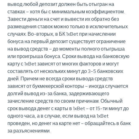
вывод любой депозит должен быть отыгран на
ставках – хотя бы с минимальным коэффициентом.
Завести деньги на счет и вывести их обратно без
размещения ставок можно только в исключительных
случаях. Во-вторых, в БК 1xBet при начислении
бонуса на первый депозит существует ограничение
на вывод средств – до моменты полного отыгрыша
или проигрыша бонуса. Сроки вывода на банковскую
карту с 1xBet зависят от многих факторов и могут
составлять от нескольких минут до 3-5 банковских
дней. Причем не всегда сроки вывода средств
зависят от букмекерской конторы – иногда случается
долгий вывод из-за банка, задерживающего
зачисление средств по своим причинам. Обычный
срок вывода денег с карты в 1xBet – от 15-ти минут до
одного часа, а в случае, если вывод на 1xBet
проведен, но денег на карте нет – обращайтесь в банк
за разъяснениями.