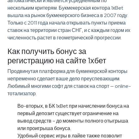
автоматически и является усредненным по
нескольким критерям. Букмекерская контора 1хBet
вышла на рынок букмекерского бизнеса в 2007 году.
Только с 2011 года начала открывать пункты приема
ставок на территории стран СНГ, и с каждым годом их
численность растет в геометрической прогрессии.
Как получить бонус за
регистрацию на сайте 1хбет
Продвинутая платформа для букмекерской конторы
непременно сделает ваше дело преуспевающим.
Любимый многими софт для ставок на спорт — online-
тотализатор.
Во-вторых, в БК 1xBet при начислении бонуса на
первый депозит существует ограничение на
вывод средств – до моменты полного отыгрыша
или проигрыша бонуса.
Удобный сервис игры в лайве также позволит