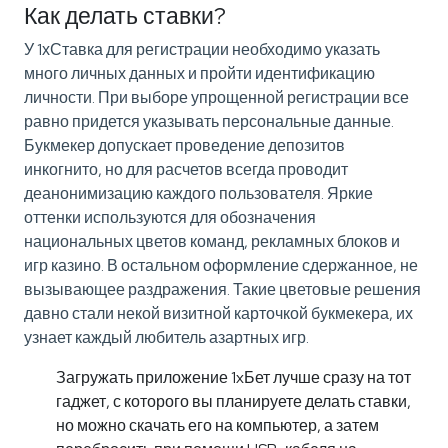
Как делать ставки?
У 1хСтавка для регистрации необходимо указать
много личных данных и пройти идентификацию
личности. При выборе упрощенной регистрации все
равно придется указывать персональные данные.
Букмекер допускает проведение депозитов
инкогнито, но для расчетов всегда проводит
деанонимизацию каждого пользователя. Яркие
оттенки используются для обозначения
национальных цветов команд, рекламных блоков и
игр казино. В остальном оформление сдержанное, не
вызывающее раздражения. Такие цветовые решения
давно стали некой визитной карточкой букмекера, их
узнает каждый любитель азартных игр.
Загружать приложение 1xБет лучше сразу на тот
гаджет, с которого вы планируете делать ставки,
но можно скачать его на компьютер, а затем