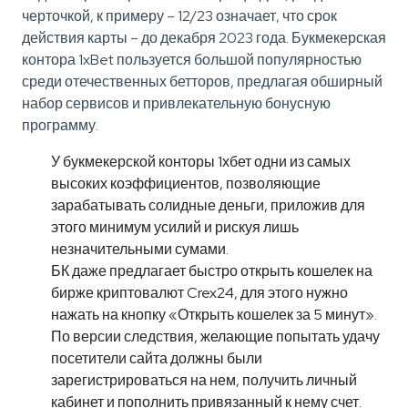
черточкой, к примеру – 12/23 означает, что срок
действия карты – до декабря 2023 года. Букмекерская
контора 1xBet пользуется большой популярностью
среди отечественных бетторов, предлагая обширный
набор сервисов и привлекательную бонусную
программу.
У букмекерской конторы 1хбет одни из самых
высоких коэффициентов, позволяющие
зарабатывать солидные деньги, приложив для
этого минимум усилий и рискуя лишь
незначительными сумами.
БК даже предлагает быстро открыть кошелек на
бирже криптовалют Crex24, для этого нужно
нажать на кнопку «Открыть кошелек за 5 минут».
По версии следствия, желающие попытать удачу
посетители сайта должны были
зарегистрироваться на нем, получить личный
кабинет и пополнить привязанный к нему счет.