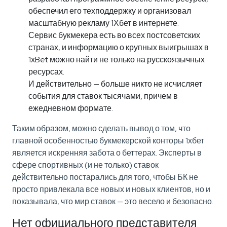
обеспечил его техподдержку и организовал
масштабную рекламу 1Хбет в интернете.
Сервис букмекера есть во всех постсоветских
странах, и информацию о крупных выигрышах в
1хBet можно найти не только на русскоязычных
ресурсах.
И действительно — больше никто не исчисляет
события для ставок тысячами, причем в
ежедневном формате.
Таким образом, можно сделать вывод о том, что
главной особенностью букмекерской конторы 1хбет
является искренняя забота о беттерах. Эксперты в
сфере спортивных (и не только) ставок
действительно постарались для того, чтобы БК не
просто привлекала все новых и новых клиентов, но и
показывала, что мир ставок — это весело и безопасно.
Нет официального представителя