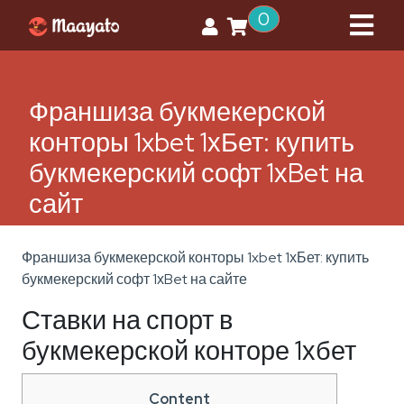
0
Франшиза букмекерской
конторы 1xbet 1хБет: купить
букмекерский софт 1хBet на
сайт
Франшиза букмекерской конторы 1xbet 1хБет:
Франшиза букмекерской конторы 1xbet 1хБет: купить
купить букмекерский софт 1хBet на сайте Ставки на
букмекерский софт 1хBet на сайте
спорт в букмекерской конторе 1хбет Content Вывод
Ставки на спорт в
денег с 1xBet / 1хБет Примеры выигрышей в БК
1хBet Нет официального представителя
букмекерской конторе 1хбет
разработчика на сайте Бонусная система, акции и
конкурсы Особенности букмекера: почему беттеры
Content
выбирают 1хбет Как получить бонус за регистрацию