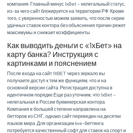
компания. Главный минус 1xBet – нелегальный статус,
из-за чего сайт блокируется на территории РФ. Кроме
того, с уверенностью можем заявить, что после серии
удачных ставок контора без объяснения причин режет
максимумы и снижает коэффициенты.
Как выводить деньги с «1хБет» на
карту банка? Инструкция с
картинками и пояснением
После входа на сайт 1XBET через зеркало вы
получаете доступ к тем же функциям, что и на
основной версии сайта. Регистрация доступна в
идентичном порядке.Еще раз уточним, что 1xBet –
нелегальная в России букмекерская контора.
Компания в большей степени направлена на
бетторов из СНГ, однако сайт переведен на десятки
языков мира. Для организации live-беттинга
потребуется качественный софт для ставок на спорт и