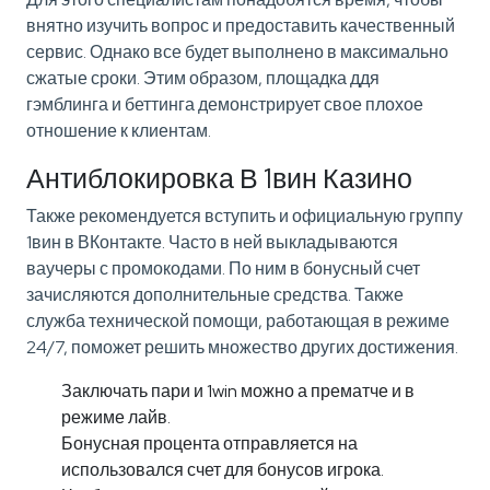
внятно изучить вопрос и предоставить качественный
сервис. Однако все будет выполнено в максимально
сжатые сроки. Этим образом, площадка ддя
гэмблинга и беттинга демонстрирует свое плохое
отношение к клиентам.
Антиблокировка В 1вин Казино
Также рекомендуется вступить и официальную группу
1вин в ВКонтакте. Часто в ней выкладываются
ваучеры с промокодами. По ним в бонусный счет
зачисляются дополнительные средства. Также
служба технической помощи, работающая в режиме
24/7, поможет решить множество других достижения.
Заключать пари и 1win можно а прематче и в
режиме лайв.
Бонусная процента отправляется на
использовался счет для бонусов игрока.