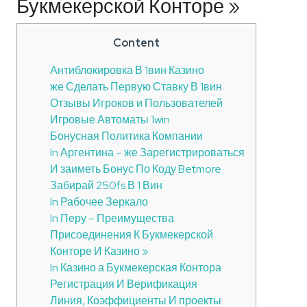
Букмекерской Конторе »
Зарегистрироваться И заиметь […]
Content
Антиблокировка В 1вин Казино
же Сделать Первую Ставку В 1вин
Отзывы Игроков и Пользователей
Игровые Автоматы 1win
Бонусная Политика Компании
In Аргентина – же Зарегистрироваться
И заиметь Бонус По Коду Betmore
Забирай 250fs В 1 Вин
In Рабочее Зеркало
In Перу – Преимущества
Присоединения К Букмекерской
Конторе И Казино »
In Казино а Букмекерская Контора
Регистрация И Верификация
Линия, Коэффициенты И проекты