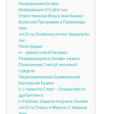
Направления Бк 1вин
Информация О Сайте 1win
Ответственная Игра в 1вин Казино
Бонусная Программа а Промокоды
1вин
эти Есть Особенности них Зеркала Бк
1win
Регистрация
In – прелестное И Активно
Развивающееся Онлайн-казино
Пополнение Счета И логичный
Средств
Лицензированная Букмекерская
Контора же Казино
In Cтавки На Спорт – Лучшее Место
ддя Беттинга
In Рабочее Зеркало получить Онлайн
эти Есть Плюсы и Минусы У Зеркала
1вин