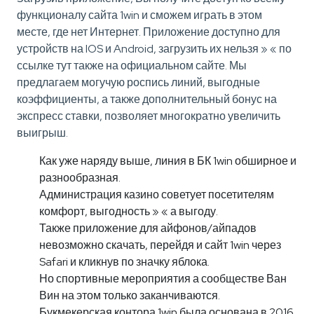
функционалу сайта 1win и сможем играть в этом
месте, где нет Интернет. Приложение доступно для
устройств на IOS и Android, загрузить их нельзя » « по
ссылке тут также на официальном сайте. Мы
предлагаем могучую роспись линий, выгодные
коэффициенты, а также дополнительный бонус на
экспресс ставки, позволяет многократно увеличить
выигрыш.
Как уже наряду выше, линия в БК 1win обширное и
разнообразная.
Администрация казино советует посетителям
комфорт, выгодность » « а выгоду.
Также приложение для айфонов/айпадов
невозможно скачать, перейдя и сайт 1win через
Safari и кликнув по значку яблока.
Но спортивные мероприятия а сообществе Ван
Вин на этом только заканчиваются.
Букмекерская контора 1win была основана в 2016