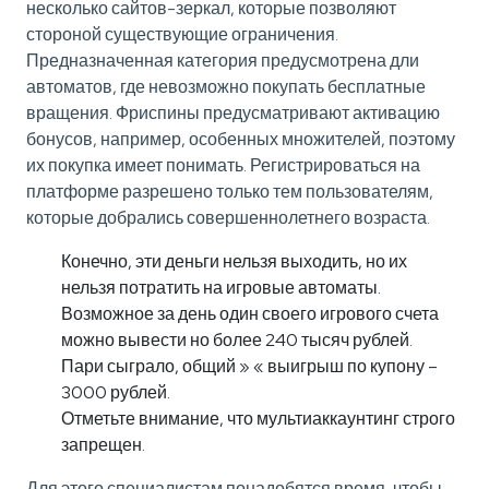
несколько сайтов-зеркал, которые позволяют
стороной существующие ограничения.
Предназначенная категория предусмотрена дли
автоматов, где невозможно покупать бесплатные
вращения. Фриспины предусматривают активацию
бонусов, например, особенных множителей, поэтому
их покупка имеет понимать. Регистрироваться на
платформе разрешено только тем пользователям,
которые добрались совершеннолетнего возраста.
Конечно, эти деньги нельзя выходить, но их
нельзя потратить на игровые автоматы.
Возможное за день один своего игрового счета
можно вывести но более 240 тысяч рублей.
Пари сыграло, общий » « выигрыш по купону –
3000 рублей.
Отметьте внимание, что мультиаккаунтинг строго
запрещен.
Для этого специалистам понадобятся время, чтобы