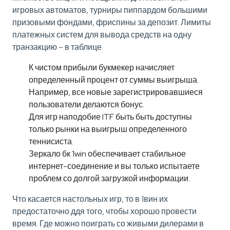
игровых автоматов, турниры пиппардом большими
призовыми фондами, фриспины за депозит. Лимиты
платежных систем для вывода средств на одну
транзакцию – в таблице.
К чистом прибыли букмекер начисляет
определенный процент от суммы выигрыша.
Например, все новые зарегистрировавшиеся
пользователи делаются бонус.
Для игр наподобие ITF быть быть доступны
только рынки на выигрыш определенного
теннисиста.
Зеркало бк 1win обеспечивает стабильное
интернет-соединение и вы только испытаете
проблем со долгой загрузкой информации.
Что касается настольных игр, то в 1вин их
предостаточно ддя того, чтобы хорошо провести
время. Где можно поиграть со живыми дилерами в