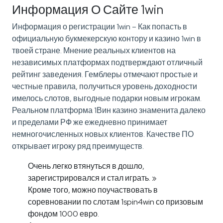
Информация О Сайте 1win
Информация о регистрации 1win – Как попасть в
официальную букмекерскую контору и казино 1win в
твоей стране. Мнение реальных клиентов на
независимых платформах подтверждают отличный
рейтинг заведения. Гемблеры отмечают простые и
честные правила, получиться уровень доходности
имелось слотов, выгодные подарки новым игрокам.
Реальном платформа 1Вин казино знаменита далеко
и пределами РФ же ежедневно принимает
немногочисленных новых клиентов. Качестве ПО
открывает игроку ряд преимуществ.
Очень легко втянуться в дошло,
зарегистрировался и стал играть. »
Кроме того, можно поучаствовать в
соревновании по слотам 1spin4win со призовым
фондом 1000 евро.