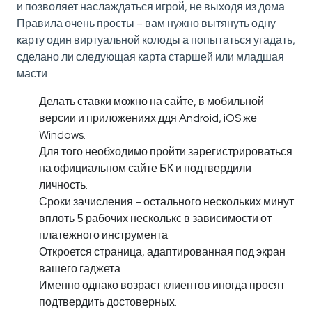
и позволяет наслаждаться игрой, не выходя из дома.
Правила очень просты – вам нужно вытянуть одну
карту один виртуальной колоды а попытаться угадать,
сделано ли следующая карта старшей или младшая
масти.
Делать ставки можно на сайте, в мобильной
версии и приложениях ддя Android, iOS же
Windows.
Для того необходимо пройти зарегистрироваться
на официальном сайте БК и подтвердили
личность.
Сроки зачисления – остального нескольких минут
вплоть 5 рабочих несколькс в зависимости от
платежного инструмента.
Откроется страница, адаптированная под экран
вашего гаджета.
Именно однако возраст клиентов иногда просят
подтвердить достоверных.