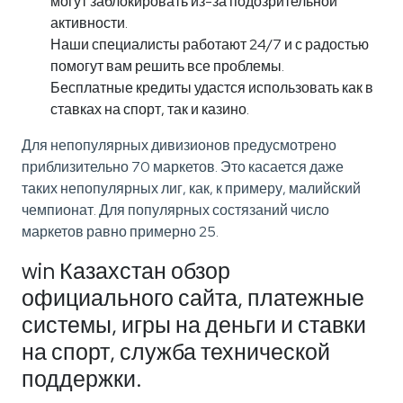
могут заблокировать из-за подозрительной
активности.
Наши специалисты работают 24/7 и с радостью
помогут вам решить все проблемы.
Бесплатные кредиты удастся использовать как в
ставках на спорт, так и казино.
Для непопулярных дивизионов предусмотрено
приблизительно 70 маркетов. Это касается даже
таких непопулярных лиг, как, к примеру, малийский
чемпионат. Для популярных состязаний число
маркетов равно примерно 25.
win Казахстан обзор
официального сайта, платежные
системы, игры на деньги и ставки
на спорт, служба технической
поддержки.