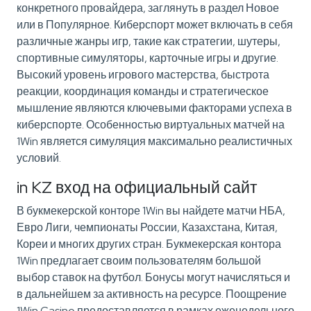
конкретного провайдера, заглянуть в раздел Новое
или в Популярное. Киберспорт может включать в себя
различные жанры игр, такие как стратегии, шутеры,
спортивные симуляторы, карточные игры и другие.
Высокий уровень игрового мастерства, быстрота
реакции, координация команды и стратегическое
мышление являются ключевыми факторами успеха в
киберспорте. Особенностью виртуальных матчей на
1Win является симуляция максимально реалистичных
условий.
in KZ вход на официальный сайт
В букмекерской конторе 1Win вы найдете матчи НБА,
Евро Лиги, чемпионаты России, Казахстана, Китая,
Кореи и многих других стран. Букмекерская контора
1Win предлагает своим пользователям большой
выбор ставок на футбол. Бонусы могут начисляться и
в дальнейшем за активность на ресурсе. Поощрение
1Win Casino предоставляется в рамках еженедельного