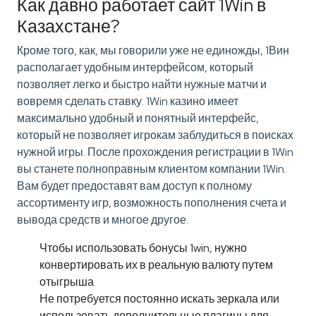
Как давно работает сайт 1Win в
Казахстане?
Кроме того, как, мы говорили уже не единожды, 1Вин
располагает удобным интерфейсом, который
позволяет легко и быстро найти нужные матчи и
вовремя сделать ставку. 1Win казино имеет
максимально удобный и понятный интерфейс,
который не позволяет игрокам заблудиться в поисках
нужной игры. После прохождения регистрации в 1Win
вы станете полноправным клиентом компании 1Win.
Вам будет предоставят вам доступ к полному
ассортименту игр, возможность пополнения счета и
вывода средств и многое другое.
Чтобы использовать бонусы 1win, нужно
конвертировать их в реальную валюту путем
отыгрыша.
Не потребуется постоянно искать зеркала или
использовать дополнительные плагины для