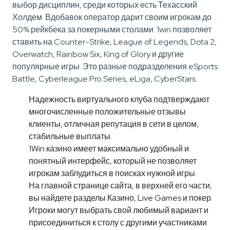
выбор дисциплин, среди которых есть Техасский
Холдем. Вдобавок оператор дарит своим игрокам до
50% рейкбека за покерными столами. 1win позволяет
ставить на Counter-Strike, League of Legends, Dota 2,
Overwatch, Rainbow Six, King of Glory и другие
популярные игры. Это разные подразделения eSports
Battle, Cyberleague Pro Series, eLiga, CyberStars.
Надежность виртуального клуба подтверждают
многочисленные положительные отзывы
клиенты, отличная репутация в сети в целом,
стабильные выплаты.
1Win казино имеет максимально удобный и
понятный интерфейс, который не позволяет
игрокам заблудиться в поисках нужной игры.
На главной странице сайта, в верхней его части,
вы найдете разделы Казино, Live Games и покер.
Игроки могут выбрать свой любимый вариант и
присоединиться к столу с другими участниками.