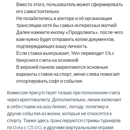
Вместо этого, пользователь может сформировать
его самостоятельно.
Не позаботились в конторе и об организации
трансляции хотя бы самых интересных матчей.
Далее нажмите кнопку «Продолжить», после чего
вам нужно будет отправить копии документов,
подтверждающих вашу личность.
Если ставка выигрывает, 1Win переводит 5% с
бонусного счета на основной.
В верхней панели закрепляются основные
варианты ставок на спорт, меню слева помогает
отсортировать софт и события.
Комиссия присутствует только при пополнении счета
через криптовалюту. Дополнительно, линия включает
в себя ставки на шоу бизнес, погоду, политику и
другие события из жизни, которые не относятся к
спорту. Также здесь транслируются стримы турниров
по Dota с CS GO, и другими виртуальными играми.