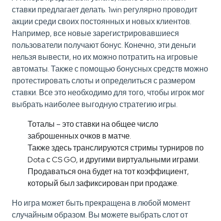
ставки предлагает делать. 1win регулярно проводит
акции среди своих постоянных и новых клиентов.
Например, все новые зарегистрировавшиеся
пользователи получают бонус. Конечно, эти деньги
нельзя вывести, но их можно потратить на игровые
автоматы. Также с помощью бонусных средств можно
протестировать слоты и определиться с размером
ставки. Все это необходимо для того, чтобы игрок мог
выбрать наиболее выгодную стратегию игры.
Тоталы – это ставки на общее число
заброшенных очков в матче.
Также здесь транслируются стримы турниров по
Dota с CS GO, и другими виртуальными играми.
Продаваться она будет на тот коэффициент,
который был зафиксирован при продаже.
Но игра может быть прекращена в любой момент
случайным образом. Вы можете выбрать слот от