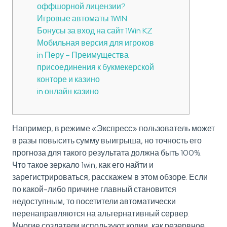
оффшорной лицензии?
Игровые автоматы 1WIN
Бонусы за вход на сайт 1Win KZ
Мобильная версия для игроков
in Перу – Преимущества
присоединения к букмекерской
конторе и казино
in онлайн казино
Например, в режиме «Экспресс» пользователь может
в разы повысить сумму выигрыша, но точность его
прогноза для такого результата должна быть 100%.
Что такое зеркало 1win, как его найти и
зарегистрироваться, расскажем в этом обзоре. Если
по какой-либо причине главный становится
недоступным, то посетители автоматически
перенаправляются на альтернативный сервер.
Многие создатели используют копии, как резервное