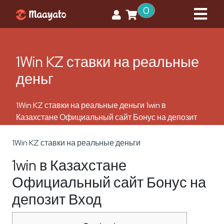
0
1Win KZ ставки на реальные
деньг
1Win KZ ставки на реальные деньги 1win в
Казахстане Официальный сайт Бонус на депозит
Вход Content Как выбрать слот для игры в казино?
Ставки на волейбол Как начать играть в 1Win? in KZ
1Win KZ ставки на реальные деньги
вход на официальный сайт Live Казино 1Win Бонусы
1win в Казахстане
для игроков от 1Win win Казахстан обзор
официального сайта, платежные системы, игры на
Официальный сайт Бонус на
деньги […]
депозит Вход