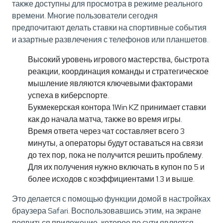
также доступны для просмотра в режиме реального
времени. Многие пользователи сегодня
предпочитают делать ставки на спортивные события
и азартные развлечения с телефонов или планшетов.
Высокий уровень игрового мастерства, быстрота
реакции, координация команды и стратегическое
мышление являются ключевыми факторами
успеха в киберспорте.
Букмекерская контора 1Win KZ принимает ставки
как до начала матча, также во время игры.
Время ответа через чат составляет всего 3
минуты, а операторы будут оставаться на связи
до тех пор, пока не получится решить проблему.
Для их получения нужно включать в купон по 5 и
более исходов с коэффициентами 1.3 и выше.
Это делается с помощью функции домой в настройках
браузера Safari. Воспользовавшись этим, на экране
появиться приложение, которое по сути является