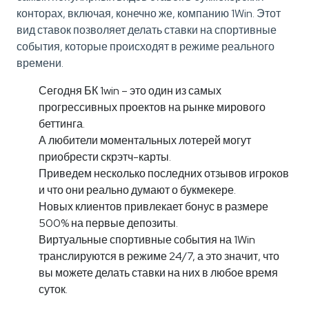
конторах, включая, конечно же, компанию 1Win. Этот
вид ставок позволяет делать ставки на спортивные
события, которые происходят в режиме реального
времени.
Сегодня БК 1win – это один из самых
прогрессивных проектов на рынке мирового
беттинга.
А любители моментальных лотерей могут
приобрести скрэтч-карты.
Приведем несколько последних отзывов игроков
и что они реально думают о букмекере.
Новых клиентов привлекает бонус в размере
500% на первые депозиты.
Виртуальные спортивные события на 1Win
транслируются в режиме 24/7, а это значит, что
вы можете делать ставки на них в любое время
суток.