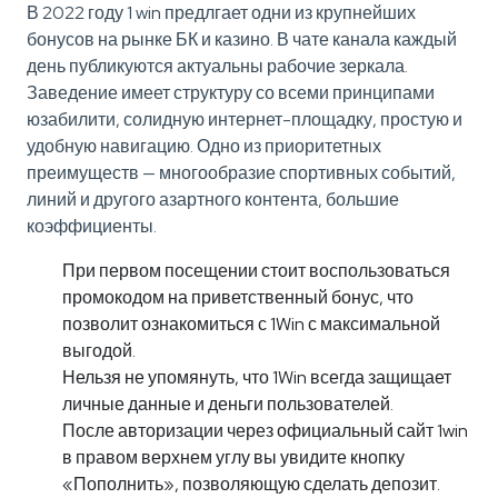
В 2022 году 1 win предлгает одни из крупнейших
бонусов на рынке БК и казино. В чате канала каждый
день публикуются актуальны рабочие зеркала.
Заведение имеет структуру со всеми принципами
юзабилити, солидную интернет-площадку, простую и
удобную навигацию. Одно из приоритетных
преимуществ — многообразие спортивных событий,
линий и другого азартного контента, большие
коэффициенты.
При первом посещении стоит воспользоваться
промокодом на приветственный бонус, что
позволит ознакомиться с 1Win с максимальной
выгодой.
Нельзя не упомянуть, что 1Win всегда защищает
личные данные и деньги пользователей.
После авторизации через официальный сайт 1win
в правом верхнем углу вы увидите кнопку
«Пополнить», позволяющую сделать депозит.