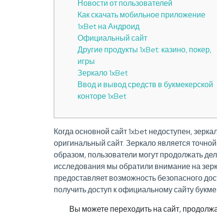
Новости от пользователей
Как скачать мобильное приложение
1xBet на Андроид
Официальный сайт
Другие продукты 1xBet: казино, покер,
игры
Зеркало 1xBet
Ввод и вывод средств в букмекерской
конторе 1xBet
Когда основной сайт 1xbet недоступен, зерк
оригинальный сайт. Зеркало является точно
образом, пользователи могут продолжать дел
исследования мы обратили внимание на зеркал
предоставляет возможность безопасного дост
получить доступ к официальному сайту букме
Вы можете переходить на сайт, продолжат