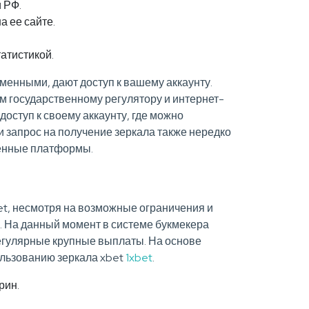
 РФ.
 ее сайте.
атистикой.
зменными, дают доступ к вашему аккаунту.
ом государственному регулятору и интернет-
доступ к своему аккаунту, где можно
 и запрос на получение зеркала также нередко
еменные платформы.
et, несмотря на возможные ограничения и
. На данный момент в системе букмекера
егулярные крупные выплаты. На основе
ользованию зеркала xbet
1xbet
.
рин.