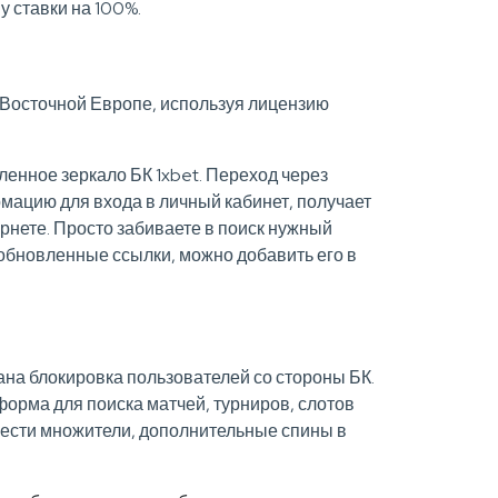
у ставки на 100%.
в Восточной Европе, используя лицензию
енное зеркало БК 1xbet. Переход через
рмацию для входа в личный кабинет, получает
ернете. Просто забиваете в поиск нужный
 обновленные ссылки, можно добавить его в
ана блокировка пользователей со стороны БК.
орма для поиска матчей, турниров, слотов
рести множители, дополнительные спины в