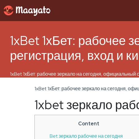
1xBet 1хБет: рабочее 
регистрация, вход и к
1xBet 1хБет: рабочее зеркало на сегодня, официальный с
зеркало рабочее на сегодня Регистрация нового счета 1
1xBet 1хБет: рабочее зеркало на сегодня, оф
Приложение 1хBet на Айфон Bet — скачать приложение д
1xbet зеркало раб
Content
Bet зеркало рабочее на сегодня