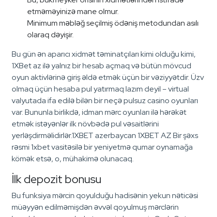
etməməyinizə mane olmur.
Minimum məbləğ seçilmiş ödəniş metodundan asılı
olaraq dəyişir.
Bu gün ən aparıcı xidmət təminatçıları kimi olduğu kimi,
1XBet az ilə yalnız bir hesab açmaq və bütün mövcud
oyun aktivlərinə giriş əldə etmək üçün bir vəziyyətdir. Üzv
olmaq üçün hesaba pul yatırmaq lazım deyil – virtual
valyutada ifa edilə bilən bir neçə pulsuz casino oyunları
var. Bununla birlikdə, idman mərc oyunları ilə hərəkət
etmək istəyənlər ilk növbədə pul vəsaitlərini
yerləşdirməlidirlər.1XBET azerbaycan 1XBET AZ Bir şəxs
rəsmi 1xbet vasitəsilə bir yeniyetmə qumar oynamağa
kömək etsə, o, mühakimə olunacaq.
İlk depozit bonusu
Bu funksiya mərcin qoyulduğu hadisənin yekun nəticəsi
müəyyən edilməmişdən əvvəl qoyulmuş mərclərin