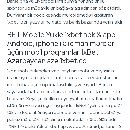
Barselona və Liverpool kimi dünya nəhəngləri ilə
sponsorluq müqavilələri bağlayaraq adından söz etdirdi.
Dünyanın bir çox ölkəsində mərc xidmətləri göstərən
1xbet, geniş üzvlərinə çatdı və bahis bazarında yerini aldı.
BET Mobile Yukle 1xbet apk & app
Android, iphone ilə idman mərcləri
üçün mobil proqramlar 1xBet
Azərbaycan aze 1xbet.co
1xbetmobi bukmeker veb-saytının mobil versiyasının
üstünlüyü az miqdarda trafikdən istifadə edən istənilən
mobil cihaz üçün optimallaşdırılmış versiyadır. Bunun
sayəsində hətta köhnəlmiş smartfonlardan da mərc edə
bilərsiniz. Xeyr, çünki ilkin qeydiyyat məlumatları xidmətin
istənilən versiyası üçün uyğundur. 1xBet “yalnız ona görə”
təkrar depozitlər üçün bonuslar vermir – bonus pul və ya
pulsuz mərc şəklində alınan mükafatlar mərc tələb edir.
1XBET Mobile Yukle 1xbet apk & app Android, iphone ilə