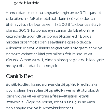
gedə bilərsiniz.
Hansı ödəmə üsulunu seçsəniz seçin ən az 3 TL qənaət
edə bilərsiniz. 1xBet mobil bəhslərin ilk üzvü olduqca
əhəmiyyətsiz bir bonus verir. Ilk 500 $ ‘Lık bonusa əlavə
olaraq, 300 $’ lıq bonus eyni zamanda 1xBet online
kazinolarda üçün də bir bonus təqdim edir. Bonus
miqdarı digər mobil bahis saytlarına görə olduqca
yüksəkdir. Menyu dillərinin seçimi bahis proqramları və ya
depozit variantları kimi çox müxtəlifdir. Məhdud və
xüsusilə Alman və bəli, Alman olaraq seçki edə biləcəyiniz
menyu dillərindən birini seçirik.
Canlı 1xBet
Bu səbəbdən, hazırda ünvanda dəyişikliklər edilir, lakin
oyunçuların hesabları dəyişmədən yenisinə ötürülür. Bir
idman lover və ya ehtirasla fəaliyyət iştirak etmək
istəyirsiniz? Əgər belədirsə, 1xbet sizin üçün ən yaxşı
bahis saytıdır və ya bukmеykеr kontoru.