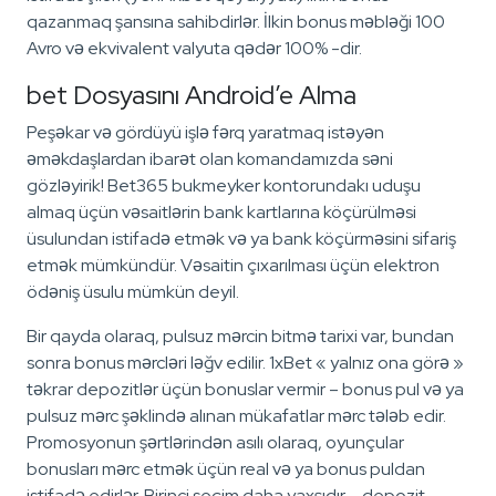
qazanmaq şansına sahibdirlər. İlkin bonus məbləği 100
Avro və ekvivalent valyuta qədər 100% -dir.
bet Dosyasını Android’e Alma
Peşəkar və gördüyü işlə fərq yaratmaq istəyən
əməkdaşlardan ibarət olan komandamızda səni
gözləyirik! Bet365 bukmeyker kontorundakı uduşu
almaq üçün vəsaitlərin bank kartlarına köçürülməsi
üsulundan istifadə etmək və ya bank köçürməsini sifariş
etmək mümkündür. Vəsaitin çıxarılması üçün elektron
ödəniş üsulu mümkün deyil.
Bir qayda olaraq, pulsuz mərcin bitmə tarixi var, bundan
sonra bonus mərcləri ləğv edilir. 1xBet « yalnız ona görə »
təkrar depozitlər üçün bonuslar vermir – bonus pul və ya
pulsuz mərc şəklində alınan mükafatlar mərc tələb edir.
Promosyonun şərtlərindən asılı olaraq, oyunçular
bonusları mərc etmək üçün real və ya bonus puldan
istifadə edirlər. Birinci seçim daha yaxşıdır – depozit