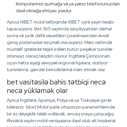
Kompüterinizi qurmağa və ya yalnız telefonunuzdan
daxil olmağa ehtiyac yoxdur.
Ayrıca 1XBET mobil tətbiqində 1XBET canlı yayın təqibi
tapacaqsınız. Bet 365 saytında qeydiyyatdan dərhal
sonra və ya ilk dəfə vəsaitlərin çıxarılmasından əvvəl
geniş yoxlamadan keçməli olacaqsınız. Mərc xəttində
müxtəlif qitələrdə təşkil edilən bütün peşəkar turnirlər
istisnasız olaraq təqdim olunur. İngiltərə Çempionatı
üçün hətta aşağı səviyyəli regional liqalara, dublyor
turnirlərinə, gənclər birinciliklərinə mərc etmək olar.
bet vasitəsilə bahis tətbiqi necə
necə yükləmək olar
Ayrıca İngiltərə, İspaniya, Polşa və ya Türkiyəyə gedə
bilərsiniz. 1xbet Mobil yukle cihazınızın parametrlərində
bir az dəyişiklik tələb ediləcək, ancaq oraya çatacağıq.
Əvvəlcə saytın mobil versiyasına daxil olub alt hissəsinə