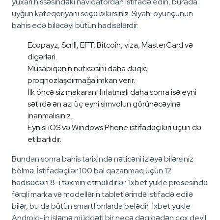
yuxarı hissəsindəki naviqatordan istifadə edin, burada
uyğun kateqoriyanı seçə bilərsiniz. Siyahı oyunçunun
bahis edə biləcəyi bütün hadisələrdir.
Ecopayz, Scrill, EFT, Bitcoin, viza, MasterCard və
digərləri.
Müsabiqənin nəticəsini daha dəqiq
proqnozlaşdırmağa imkan verir.
İlk öncə siz makaranı fırlatmalı daha sonra isə eyni
sətirdə ən azı üç eyni simvolun görünəcəyinə
inanmalısınız.
Eynisi iOS və Windows Phone istifadəçiləri üçün də
etibarlıdır.
Bundan sonra bahis tarixində nəticəni izləyə bilərsiniz
bölmə. İstifadəçilər 100 bal qazanmaq üçün 12
hadisədən 8-i təxmin etməlidirlər. 1xbet yukle prosesində
fərqli marka və modellərin tabletlərində istifadə edilə
bilər, bu da bütün smartfonlarda belədir. 1xbet yukle
Android-in işləmə müddəti bir neçə dəqiqədən çox deyil.