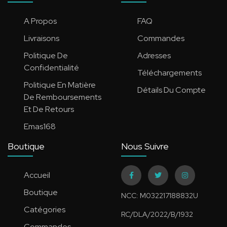
A Propos
FAQ
Livraisons
Commandes
Politique De
Adresses
Confidentialité
Téléchargements
Politique En Matière
Détails Du Compte
De Remboursements
Et De Retours
Emas168
Boutique
Nous Suivre
Accueil
Boutique
NCC: M032217188832U
Catégories
RC/DLA/2022/B/1932
Commandes