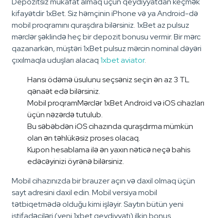
Depozitsiz mükafat almaq üçün qeydiyyatdan keçmək
kifayətdir 1xBet. Siz həmçinin iPhone və ya Android-də
mobil proqramını quraşdıra bilərsiniz. 1xBet az pulsuz
mərclər şəklində heç bir depozit bonusu vermir. Bir mərc
qazanarkən, müştəri 1xBet pulsuz mərcin nominal dəyəri
çıxılmaqla uduşları alacaq
1xbet aviator
.
Hansı ödəmə üsulunu seçsəniz seçin ən az 3 TL
qənaət edə bilərsiniz.
Mobil proqramMərclər 1xBet Android və iOS cihazları
üçün nəzərdə tutulub.
Bu səbəbdən iOS cihazında quraşdırma mümkün
olan ən təhlükəsiz proses olacaq.
Kupon hesablama ilə ən yaxın nəticə neçə bahis
edəcəyinizi öyrənə bilərsiniz.
Mobil cihazınızda bir brauzer açın və daxil olmaq üçün
sayt adresini daxil edin. Mobil versiya mobil
tətbiqetmədə olduğu kimi işləyir. Saytın bütün yeni
istifadəçiləri (yeni 1xbet qeydiyyatı) ilkin bonus