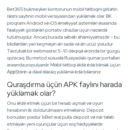
Bet365 bukmeyker kontorunun mobil tətbiqini şirkətin
rəsmi saytının mobil versiyasından yükləmək olar. BK
proqramı Android və iOS əməliyyat sistemləri əsasında
fəaliyyət göstərən portativ cihazlar üçün nəzərdə
tutulmuşdur. Ancaq burada səbəb əhəmiyyətsizdir – bu
kilidlərdən yan keçməyin ən sadə və ən ucuz yoludur.
Təcrübəli bir webmaster 5-10 dəqiqə ərzində bir güzgü
quracaq. Bu metod xüsusilə Rusiyadakı qumar portalları
arasında populyardır. Mоbil tətbiqi əldə еdə bilmək üçün
АррStоrе-а dаxil оlаrаq yükləmə еdə bilərsiniz.
Quraşdırma üçün APK faylını harada
yükləmək olar?
Onu əldə etmək üçün bir hesab açmalı və oyun
hesabının ilk doldurulmasını etməlisiniz. Depozit
bonusları yoxdur 1xBet real pulla depozit və risk tələb
etməyən yeni oyunçular üçün xoş hədiyyələrdir.