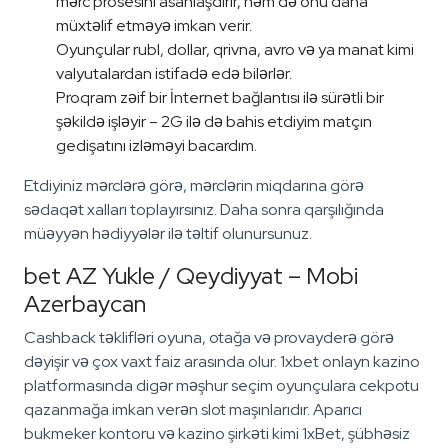
mərc prosesini asanlaşdırır, həm də onu daha
müxtəlif etməyə imkan verir.
Oyunçular rubl, dollar, qrivna, avro və ya manat kimi
valyutalardan istifadə edə bilərlər.
Proqram zəif bir İnternet bağlantısı ilə sürətli bir
şəkildə işləyir – 2G ilə də bahis etdiyim matçın
gedişatını izləməyi bacardım.
Etdiyiniz mərclərə görə, mərclərin miqdarına görə
sədaqət xalları toplayırsınız. Daha sonra qarşılığında
müəyyən hədiyyələr ilə təltif olunursunuz.
bet AZ Yukle / Qeydiyyat – Mobi
Azerbaycan
Cashback təklifləri oyuna, otağa və provayderə görə
dəyişir və çox vaxt faiz arasında olur. 1xbet onlayn kazino
platformasında digər məşhur seçim oyunçulara cekpotu
qazanmağa imkan verən slot maşınlarıdır. Aparıcı
bukmeker kontoru və kazino şirkəti kimi 1xBet, şübhəsiz