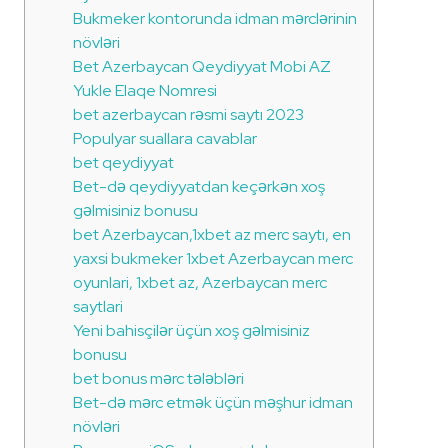
Bukmeker kontorunda idman mərclərinin
növləri
Bet Azerbaycan Qeydiyyat Mobi AZ
Yukle Elaqe Nomresi
bet azerbaycan rəsmi saytı 2023
Populyar suallara cavablar
bet qeydiyyat
Bet-də qeydiyyatdan keçərkən xoş
gəlmisiniz bonusu
bet Azerbaycan,1xbet az merc saytı, en
yaxsi bukmeker 1xbet Azerbaycan merc
oyunlari, 1xbet az, Azerbaycan merc
saytlari
Yeni bahisçilər üçün xoş gəlmisiniz
bonusu
bet bonus mərc tələbləri
Bet-də mərc etmək üçün məşhur idman
növləri