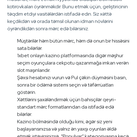
kotirovkaları öyrənməkdir. Bunu etmək üçün, geliştiricinin
təqdim etdiyi vasitələrdən istifadə edin. Siz xəttə
keçdikdən və orada təmsil olunan idman növlərini
öyrəndikdən sonra mərc edə bilərsiniz.
Müştərilər həm bütün mərc, həm də onun bir hissəsini
sata bilərlər.
1xbet onlayn kazino platformasında digər məşhur
seçim oyunçulara cekpotu qazanmağa imkan verən
slot maşınlarıdır.
Şəxsi hesabınızı vurun və Pul çəkin düyməsini basın,
sonra bir ödəmə sistemi seçin və təfərrüatları
göstərin.
Xəttlərini şaxələndirmək üçün bahisçilər qeyri-
standart mərc formatlarından da istifadə edə
bilərlər.
Kazino bölməsində olduğu kimi, əgər siz yeni
başlayansınızsa və yalnız ən yaxşı oyunları əldə
etmək istəyirsinizsə, “Populyar” kateqoriyasına keçə