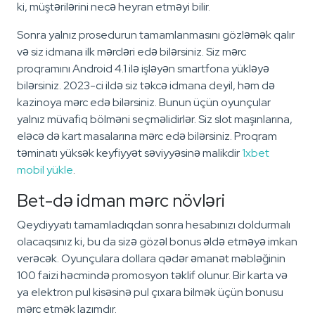
ki, müştərilərini necə heyran etməyi bilir.
Sonra yalnız prosedurun tamamlanmasını gözləmək qalır
və siz idmana ilk mərcləri edə bilərsiniz. Siz mərc
proqramını Android 4.1 ilə işləyən smartfona yükləyə
bilərsiniz. 2023-ci ildə siz təkcə idmana deyil, həm də
kazinoya mərc edə bilərsiniz. Bunun üçün oyunçular
yalnız müvafiq bölməni seçməlidirlər. Siz slot maşınlarına,
eləcə də kart masalarına mərc edə bilərsiniz. Proqram
təminatı yüksək keyfiyyət səviyyəsinə malikdir
1xbet
mobil yükle
.
Bet-də idman mərc növləri
Qeydiyyatı tamamladıqdan sonra hesabınızı doldurmalı
olacaqsınız ki, bu da sizə gözəl bonus əldə etməyə imkan
verəcək. Oyunçulara dollara qədər əmanət məbləğinin
100 faizi həcmində promosyon təklif olunur. Bir karta və
ya elektron pul kisəsinə pul çıxara bilmək üçün bonusu
mərc etmək lazımdır.