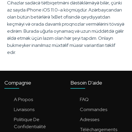
Cihazlar sadəcə tətbiqetməni dəstəkləməyə bilər, çünki
az sayda iPhone iOS 11.0-a köçmüşdür. Azərbaycandan
olan bütün betərlərə 1xBet ofisində qeydiyyatdan
keçməyi və orada davamlı proqnozlar vermələrini tövsiyə
edirəm. Burada uğurla oynamaq və uzun müddətdə gəlir
əldə etmək üçün lazım olan hər şeyi tapdım. Onlayn
bukmeyker inanılmaz müxtəlif müasir variantları təklif
edir.
Compagnie
Besoin D'aide
A Propos
FAQ
Livraisons
Commandes
Politique De
Adresses
Confidentialité
Téléchargements