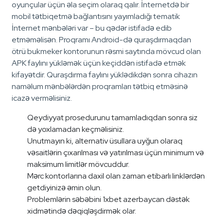
oyunçular üçün əla seçim olaraq qalır. İnternetdə bir
mobil tətbiqetmə bağlantısını yayımladığı tematik
İnternet mənbələri var – bu qədər istifadə edib
etməməlisən. Proqramı Android-də quraşdırmaqdan
ötrü bukmeker kontorunun rəsmi saytında mövcud olan
APK faylını yükləmək üçün keçiddən istifadə etmək
kifayətdir. Quraşdırma faylını yüklədikdən sonra cihazın
naməlum mənbələrdən proqramları tətbiq etməsinə
icazə verməlisiniz.
Qeydiyyat prosedurunu tamamladıqdan sonra siz
də yoxlamadan keçməlisiniz.
Unutmayın ki, alternativ üsullara uyğun olaraq
vəsaitlərin çıxarılması və yatırılması üçün minimum və
maksimum limitlər mövcuddur.
Mərc kontorlarına daxil olan zaman etibarlı linklərdən
getdiyinizə əmin olun.
Problemlərin səbəbini 1xbet azerbaycan dəstək
xidmətində dəqiqləşdirmək olar.