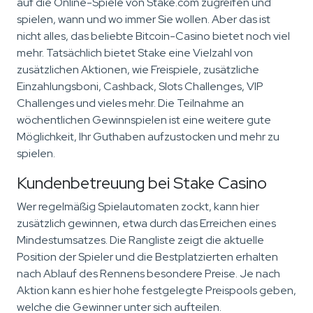
auf die Online-Spiele von Stake.com zugreifen und
spielen, wann und wo immer Sie wollen. Aber das ist
nicht alles, das beliebte Bitcoin-Casino bietet noch viel
mehr. Tatsächlich bietet Stake eine Vielzahl von
zusätzlichen Aktionen, wie Freispiele, zusätzliche
Einzahlungsboni, Cashback, Slots Challenges, VIP
Challenges und vieles mehr. Die Teilnahme an
wöchentlichen Gewinnspielen ist eine weitere gute
Möglichkeit, Ihr Guthaben aufzustocken und mehr zu
spielen.
Kundenbetreuung bei Stake Casino
Wer regelmäßig Spielautomaten zockt, kann hier
zusätzlich gewinnen, etwa durch das Erreichen eines
Mindestumsatzes. Die Rangliste zeigt die aktuelle
Position der Spieler und die Bestplatzierten erhalten
nach Ablauf des Rennens besondere Preise. Je nach
Aktion kann es hier hohe festgelegte Preispools geben,
welche die Gewinner unter sich aufteilen.