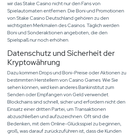
wir das Stake Casino nicht nur den Fans von
Spielautomaten entfernen. Die Boni und Promotionen
von Stake Casino Deutschland gehören zu den
wichtigsten Merkmalen des Casinos. Täglich werden
Boni und Sonderaktionen angeboten, die den
Spielspaß nur noch erhöhen.
Datenschutz und Sicherheit der
Kryptowährung
Dazu kommen Drops und Boni-Preise oder Aktionen zu
bestimmten Herstellern von Casino Games. Wie Sie
sehen können, wird kein anderes Bankinstitut zum
Senden oder Empfangen von Geld verwendet.
Blockchains sind schnell, sicher und erfordern nicht den
Einsatz einer dritten Partei, um Transaktionen
abzuschließen und aufzuzeichnen. Oft sind die
Bedenken, mit dem Online-Glücksspiel zu beginnen,
groß, was darauf zurückzuführen ist, dass die Kunden