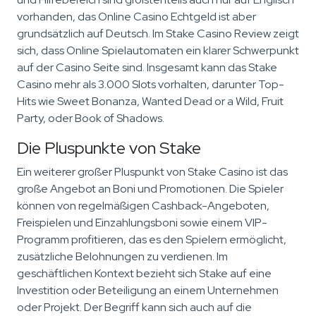
vorhanden, das Online Casino Echtgeld ist aber
grundsätzlich auf Deutsch. Im Stake Casino Review zeigt
sich, dass Online Spielautomaten ein klarer Schwerpunkt
auf der Casino Seite sind. Insgesamt kann das Stake
Casino mehr als 3.000 Slots vorhalten, darunter Top-
Hits wie Sweet Bonanza, Wanted Dead or a Wild, Fruit
Party, oder Book of Shadows.
Die Pluspunkte von Stake
Ein weiterer großer Pluspunkt von Stake Casino ist das
große Angebot an Boni und Promotionen. Die Spieler
können von regelmäßigen Cashback-Angeboten,
Freispielen und Einzahlungsboni sowie einem VIP-
Programm profitieren, das es den Spielern ermöglicht,
zusätzliche Belohnungen zu verdienen. Im
geschäftlichen Kontext bezieht sich Stake auf eine
Investition oder Beteiligung an einem Unternehmen
oder Projekt. Der Begriff kann sich auch auf die