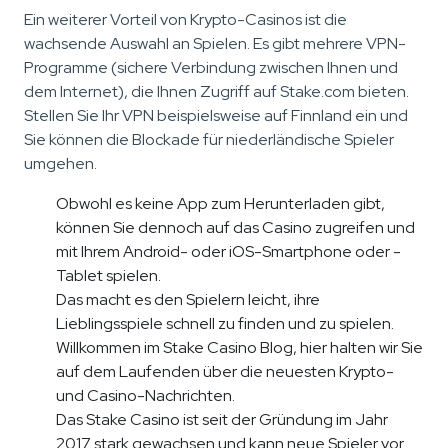
Ein weiterer Vorteil von Krypto-Casinos ist die
wachsende Auswahl an Spielen. Es gibt mehrere VPN-
Programme (sichere Verbindung zwischen Ihnen und
dem Internet), die Ihnen Zugriff auf Stake.com bieten.
Stellen Sie Ihr VPN beispielsweise auf Finnland ein und
Sie können die Blockade für niederländische Spieler
umgehen.
Obwohl es keine App zum Herunterladen gibt,
können Sie dennoch auf das Casino zugreifen und
mit Ihrem Android- oder iOS-Smartphone oder -
Tablet spielen.
Das macht es den Spielern leicht, ihre
Lieblingsspiele schnell zu finden und zu spielen.
Willkommen im Stake Casino Blog, hier halten wir Sie
auf dem Laufenden über die neuesten Krypto-
und Casino-Nachrichten.
Das Stake Casino ist seit der Gründung im Jahr
2017 stark gewachsen und kann neue Spieler vor