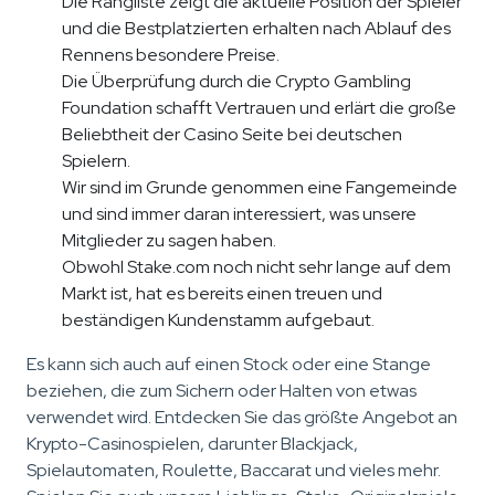
Die Rangliste zeigt die aktuelle Position der Spieler
und die Bestplatzierten erhalten nach Ablauf des
Rennens besondere Preise.
Die Überprüfung durch die Crypto Gambling
Foundation schafft Vertrauen und erlärt die große
Beliebtheit der Casino Seite bei deutschen
Spielern.
Wir sind im Grunde genommen eine Fangemeinde
und sind immer daran interessiert, was unsere
Mitglieder zu sagen haben.
Obwohl Stake.com noch nicht sehr lange auf dem
Markt ist, hat es bereits einen treuen und
beständigen Kundenstamm aufgebaut.
Es kann sich auch auf einen Stock oder eine Stange
beziehen, die zum Sichern oder Halten von etwas
verwendet wird. Entdecken Sie das größte Angebot an
Krypto-Casinospielen, darunter Blackjack,
Spielautomaten, Roulette, Baccarat und vieles mehr.