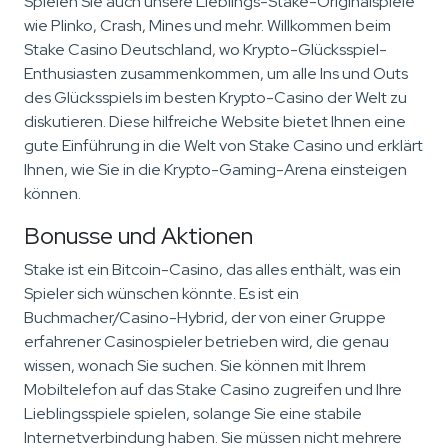
Spielen Sie auch unsere Lieblings-Stake-Originalspiele
wie Plinko, Crash, Mines und mehr. Willkommen beim
Stake Casino Deutschland, wo Krypto-Glücksspiel-
Enthusiasten zusammenkommen, um alle Ins und Outs
des Glücksspiels im besten Krypto-Casino der Welt zu
diskutieren. Diese hilfreiche Website bietet Ihnen eine
gute Einführung in die Welt von Stake Casino und erklärt
Ihnen, wie Sie in die Krypto-Gaming-Arena einsteigen
können.
Bonusse und Aktionen
Stake ist ein Bitcoin-Casino, das alles enthält, was ein
Spieler sich wünschen könnte. Es ist ein
Buchmacher/Casino-Hybrid, der von einer Gruppe
erfahrener Casinospieler betrieben wird, die genau
wissen, wonach Sie suchen. Sie können mit Ihrem
Mobiltelefon auf das Stake Casino zugreifen und Ihre
Lieblingsspiele spielen, solange Sie eine stabile
Internetverbindung haben. Sie müssen nicht mehrere