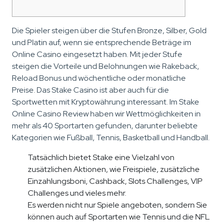
Die Spieler steigen über die Stufen Bronze, Silber, Gold
und Platin auf, wenn sie entsprechende Beträge im
Online Casino eingesetzt haben. Mit jeder Stufe
steigen die Vorteile und Belohnungen wie Rakeback,
Reload Bonus und wöchentliche oder monatliche
Preise. Das Stake Casino ist aber auch für die
Sportwetten mit Kryptowährung interessant. Im Stake
Online Casino Review haben wir Wettmöglichkeiten in
mehr als 40 Sportarten gefunden, darunter beliebte
Kategorien wie Fußball, Tennis, Basketball und Handball.
Tatsächlich bietet Stake eine Vielzahl von
zusätzlichen Aktionen, wie Freispiele, zusätzliche
Einzahlungsboni, Cashback, Slots Challenges, VIP
Challenges und vieles mehr.
Es werden nicht nur Spiele angeboten, sondern Sie
können auch auf Sportarten wie Tennis und die NFL