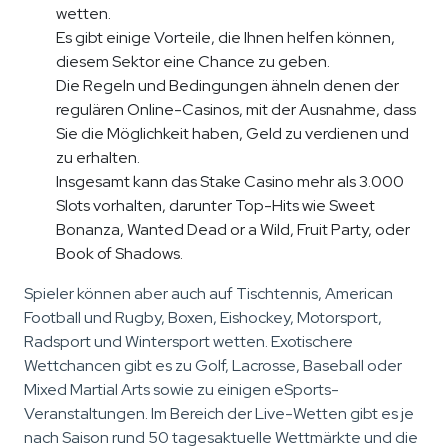
wetten.
Es gibt einige Vorteile, die Ihnen helfen können,
diesem Sektor eine Chance zu geben.
Die Regeln und Bedingungen ähneln denen der
regulären Online-Casinos, mit der Ausnahme, dass
Sie die Möglichkeit haben, Geld zu verdienen und
zu erhalten.
Insgesamt kann das Stake Casino mehr als 3.000
Slots vorhalten, darunter Top-Hits wie Sweet
Bonanza, Wanted Dead or a Wild, Fruit Party, oder
Book of Shadows.
Spieler können aber auch auf Tischtennis, American
Football und Rugby, Boxen, Eishockey, Motorsport,
Radsport und Wintersport wetten. Exotischere
Wettchancen gibt es zu Golf, Lacrosse, Baseball oder
Mixed Martial Arts sowie zu einigen eSports-
Veranstaltungen. Im Bereich der Live-Wetten gibt es je
nach Saison rund 50 tagesaktuelle Wettmärkte und die