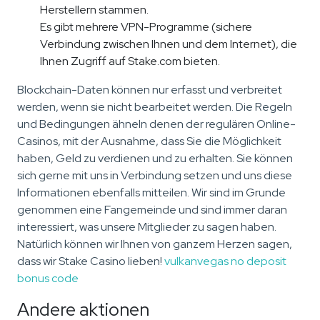
Herstellern stammen.
Es gibt mehrere VPN-Programme (sichere
Verbindung zwischen Ihnen und dem Internet), die
Ihnen Zugriff auf Stake.com bieten.
Blockchain-Daten können nur erfasst und verbreitet
werden, wenn sie nicht bearbeitet werden. Die Regeln
und Bedingungen ähneln denen der regulären Online-
Casinos, mit der Ausnahme, dass Sie die Möglichkeit
haben, Geld zu verdienen und zu erhalten. Sie können
sich gerne mit uns in Verbindung setzen und uns diese
Informationen ebenfalls mitteilen. Wir sind im Grunde
genommen eine Fangemeinde und sind immer daran
interessiert, was unsere Mitglieder zu sagen haben.
Natürlich können wir Ihnen von ganzem Herzen sagen,
dass wir Stake Casino lieben!
vulkanvegas no deposit
bonus code
Andere aktionen