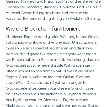
Gaming, Playtech und Pragmatic Play und es stehen die
Tischspiele Baccarat, Blackjack, Roulette, und Sic Bo zur
Auswahl. Abwechslungsreich und beliebt sind die
Varianten Extreme und Lightning von Evolution Gaming.
Wie die Blockchain funktioniert
Mit diesen Formen der digitalen Währung haben Sie die
vollständige Kontrolle und Anonymität. Um zu spielen,
müssen Sie sich zunächst registrieren und dann Ihre
persönliche digitale Geldbörse mit Kryptowährungen
wie Bitcoin auffüllen. Es ist keine Überraschung, dass die
Glücksspielindustrie neue digitale Währungen wie
Bitcoin schnell angenommen hat. Stake ist ein reines
Krypto-Casino, während mehrere Online-Casinos
sowohl Fiat-Dollar als auch Kryptowährungen für
Glücksspiele akzeptieren. Aus diesem Grund müssen
bei Stake.com alle Transaktionen in Cryptocurrencies
durchgeführt werden. Dies ist das Ergebnis eines
Marktes, auf dem man immer auf dem neuesten Stand