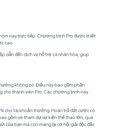
 hôm nay trực tiếp. Chương trình Pro được thiết
ợc cao.
ấp dẫn đến dịch vụ hỗ trợ cá nhân hóa, giúp
 thường không có. Điều này bao gồm phần
g cho thành viên Pro. Các chương trình này
0% cho tài khoản thường. Hoàn trả đặt cược có
 bao gồm vé tham dự sự kiện thể thao lớn, quà
ửi của bạn mà còn mang lại cơ hội giải độc đắc