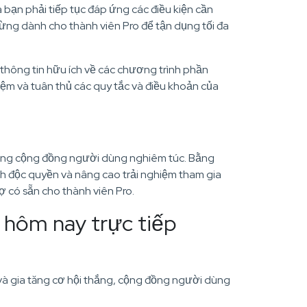
 bạn phải tiếp tục đáp ứng các điều kiện cần
ừng dành cho thành viên Pro để tận dụng tối đa
 thông tin hữu ích về các chương trình phần
iệm và tuân thủ các quy tắc và điều khoản của
những cộng đồng người dùng nghiêm túc. Bằng
ích độc quyền và nâng cao trải nghiệm tham gia
ợ có sẵn cho thành viên Pro.
 hôm nay trực tiếp
 và gia tăng cơ hội thắng, cộng đồng người dùng