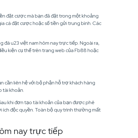
 tiền đặt cược mà bạn đã đặt trong một khoảng
ia cá đặt cược hoặc số tiền gửi trung bình. Các
g đá u23 việt nam hôm nay trực tiếp. Ngoài ra,
 điều kiện cụ thể trên trang web của Fb88 hoặc
ạn cần liên hệ với bộ phận hỗ trợ khách hàng
 tài khoản.
 Sau khi đơn tạo tài khoản của bạn được phê
i ích độc quyền. Toàn bộ quy trình thường mất
m nay trực tiếp