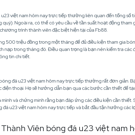
á u23 việt nam hôm nay trực tiếp thường liên quan đến tổng số
g quý). Ngoài ra, có thể có yêu cầu về tần suất hoạt động tham g
chương trình thành viên đặc biệt hiện tại của Fb88.
ng 500 triệu đồng trong một tháng để đủ điều kiện tham gia bón
ịch nạp trong tháng đó. Điều quan trọng là bạn nên kiểm tra các
g tin chi tiết.
 bóng đá u23 việt nam hôm nay trực tiếp thường rất đơn giản. B
 điện thoại. Họ sẽ hướng dẫn bạn qua các bước cần thiết để tạo
a mình và chứng minh rằng bạn đáp ứng các điều kiện cần thiết.
 đá u23 việt nam hôm nay trực tiếp và bắt đầu tận hưởng các lợ
hành Viên bóng đá u23 việt nam hô