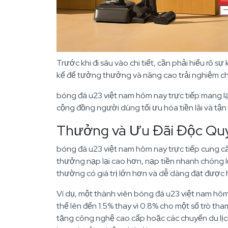
Trước khi đi sâu vào chi tiết, cần phải hiểu rõ
kế để tưởng thưởng và nâng cao trải nghiệm c
bóng đá u23 việt nam hôm nay trực tiếp mang lạ
cộng đồng người dùng tối ưu hóa tiền lãi và tận
Thưởng và Ưu Đãi Độc Qu
bóng đá u23 việt nam hôm nay trực tiếp cung 
thưởng nạp lại cao hơn, nạp tiền nhanh chóng l
thường có giá trị lớn hơn và dễ dàng đạt được
Ví dụ, một thành viên bóng đá u23 việt nam hôm
thể lên đến 1.5% thay vì 0.8% cho một số trò t
tặng công nghệ cao cấp hoặc các chuyến du lịch 