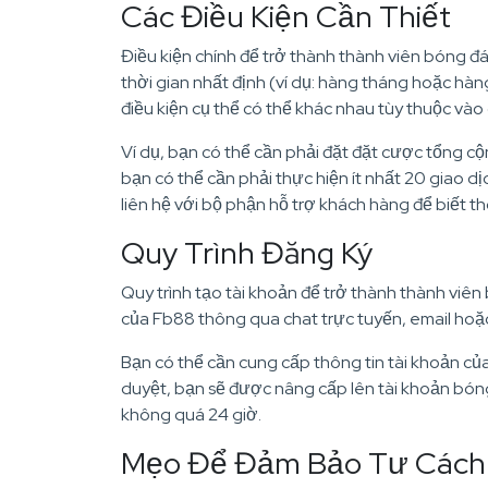
Các Điều Kiện Cần Thiết
Điều kiện chính để trở thành thành viên bóng đ
thời gian nhất định (ví dụ: hàng tháng hoặc hàn
điều kiện cụ thể có thể khác nhau tùy thuộc vào 
Ví dụ, bạn có thể cần phải đặt đặt cược tổng cộ
bạn có thể cần phải thực hiện ít nhất 20 giao d
liên hệ với bộ phận hỗ trợ khách hàng để biết thôn
Quy Trình Đăng Ký
Quy trình tạo tài khoản để trở thành thành viên
của Fb88 thông qua chat trực tuyến, email hoặc
Bạn có thể cần cung cấp thông tin tài khoản củ
duyệt, bạn sẽ được nâng cấp lên tài khoản bóng
không quá 24 giờ.
Mẹo Để Đảm Bảo Tư Cách T