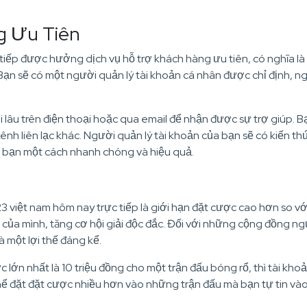
g Ưu Tiên
tiếp được hưởng dịch vụ hỗ trợ khách hàng ưu tiên, có nghĩa l
Bạn sẽ có một người quản lý tài khoản cá nhân được chỉ định, ng
lâu trên điện thoại hoặc qua email để nhận được sự trợ giúp. Bạn
ênh liên lạc khác. Người quản lý tài khoản của bạn sẽ có kiến th
ủa bạn một cách nhanh chóng và hiệu quả.
23 việt nam hôm nay trực tiếp là giới hạn đặt cược cao hơn so v
h của mình, tăng cơ hội giải độc đắc. Đối với những cộng đồng 
à một lợi thế đáng kể.
 lớn nhất là 10 triệu đồng cho một trận đấu bóng rổ, thì tài khoả
hể đặt đặt cược nhiều hơn vào những trận đấu mà bạn tự tin vào