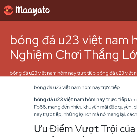
bóng đá u23 việt nam h
Nghiệm Chơi Thắng L
bóng đá u23 việt nam hôm nay trực tiếp bóng đá u23 việt 
tại nhà cái Fb88, mang đến nhiều khuyến mãi độc quyền, dịc
bóng đá u23 việt nam hôm nay trực tiếp
bóng đá u23 việt nam hôm nay trực tiếp
là m
Fb88, mang đến nhiều khuyến mãi độc quyền, dịch
nay trực tiếp, những lợi ích mà nó mang lại, cá
Ưu Điểm Vượt Trội của 