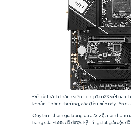
Để trở thành thành viên bóng đá u23 việt nam h
khoản. Thông thường, các điều kiện này liên qu
Quy trình tham gia bóng đá u23 việt nam hôm n
hàng của Fb88 để được kỹ năng slot giải độc đắ