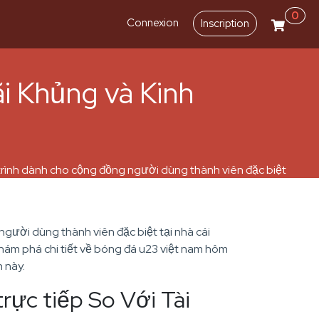
0
Connexion
Inscription
i Khủng và Kinh
trình dành cho cộng đồng người dùng thành viên đặc biệt
ười dùng thành viên đặc biệt tại nhà cái
khám phá chi tiết về bóng đá u23 việt nam hôm
 này.
rực tiếp So Với Tài