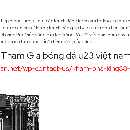
tiếp mang lại một loạt các lợi ích đáng kể so với tài khoản th
t cược cao hơn. Những lợi ích này giúp bạn tối ưu hóa tiền lãi, 
h viên Pro. Việc nâng cấp lên bóng đá u23 việt nam hôm nay tr
g muốn tận dụng tối đa tiềm năng của mình.
 Tham Gia bóng đá u23 việt nam
uan.net/wp-contact-us/kham-pha-king88-n