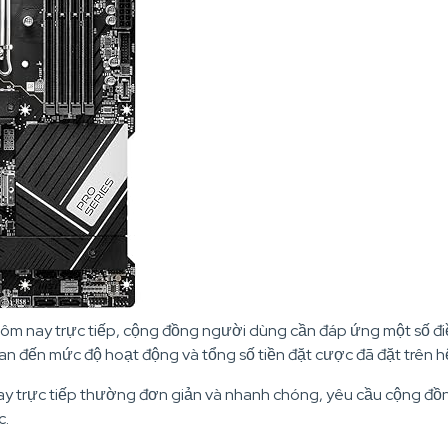
ôm nay trực tiếp, cộng đồng người dùng cần đáp ứng một số điều
an đến mức độ hoạt động và tổng số tiền đặt cược đã đặt trên h
ay trực tiếp thường đơn giản và nhanh chóng, yêu cầu cộng đồn
c.