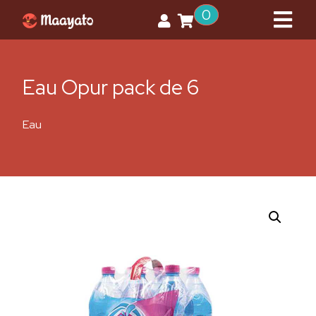
0
Eau Opur pack de 6
Eau