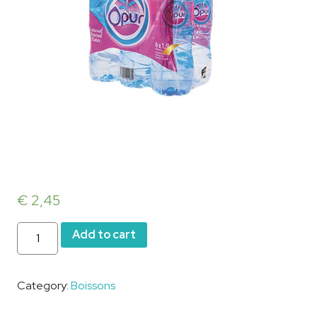
€
2,45
Eau
Add to cart
Opur
pack
de
Category:
Boissons
6
quantity