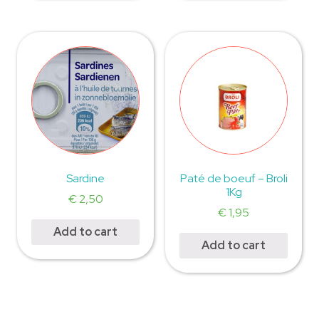
Sardine
Paté de boeuf – Broli
1Kg
€
2,50
€
1,95
Add to cart
Add to cart