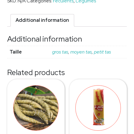
SKU:
N/A
Categories:
Féculents
,
Legumes
Additional information
Additional information
Taille
gros tas
,
moyen tas
,
petit tas
Related products