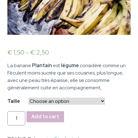
€
1,50
–
€
2,50
La banane
Plantain
est
légume
considéré comme un
Féculent moins sucrée que ses cousines, plus longue,
avec une peau très épaisse, elle se consomme
généralement cuite en accompagnement,
Taille
Banane
Add to cart
Plantain
quantity