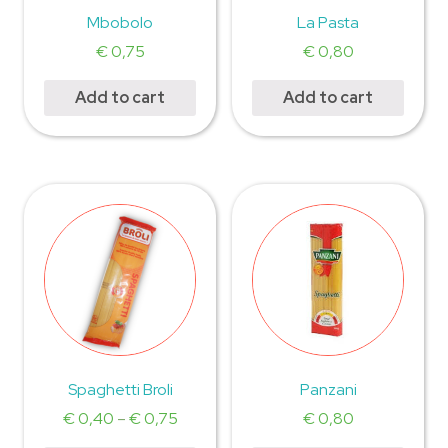
Mbobolo
La Pasta
€
0,75
€
0,80
Add to cart
Add to cart
Spaghetti Broli
Panzani
€
0,40
–
€
0,75
€
0,80