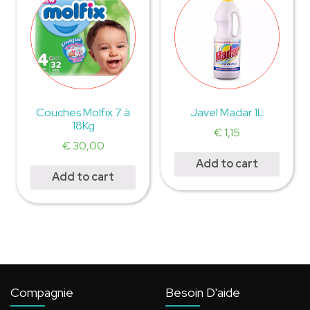
Couches Molfix 7 à
Javel Madar 1L
18Kg
€
1,15
€
30,00
Add to cart
Add to cart
Compagnie
Besoin D'aide