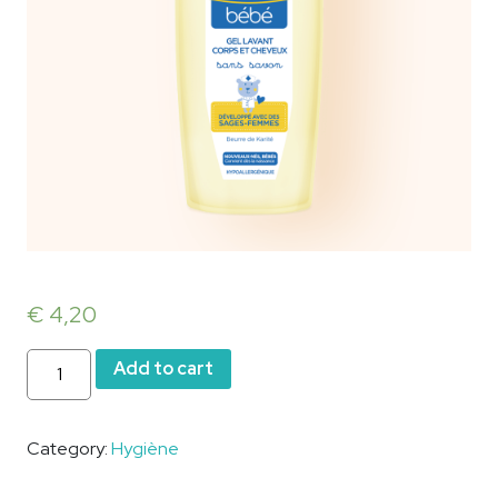
€
4,20
Eau
Add to cart
de
Cologne
mixa
Category:
Hygiène
quantity