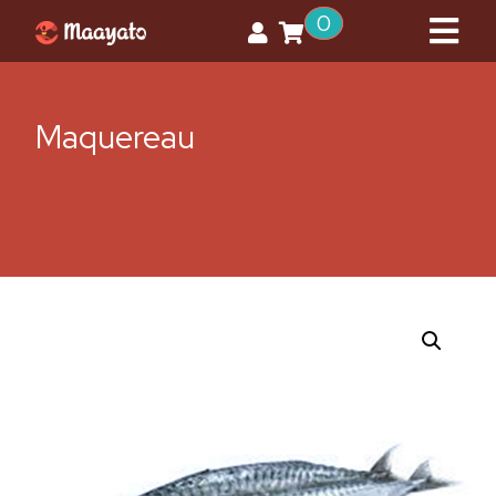
0
Maquereau