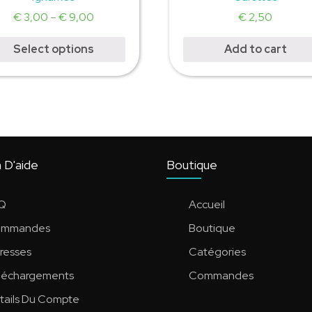
€
3,00
–
€
9,00
€
2,50
Select options
Add to cart
 D'aide
Boutique
Q
Accueil
mmandes
Boutique
resses
Catégories
léchargements
Commandes
tails Du Compte