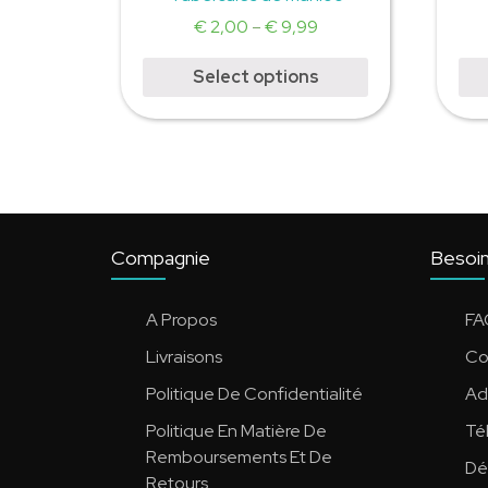
€
2,00
–
€
9,99
Select options
Compagnie
Besoin
A Propos
FA
Livraisons
Co
Politique De Confidentialité
Ad
Politique En Matière De
Té
Remboursements Et De
Dé
Retours