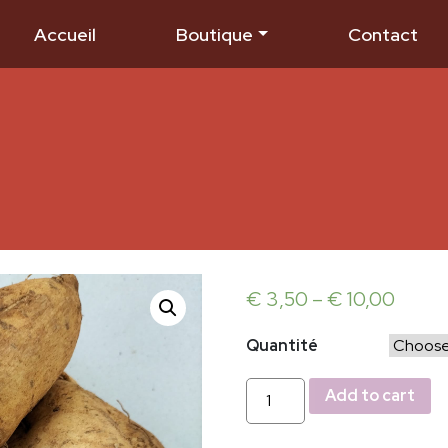
Accueil
Boutique
Contact
€
3,50
–
€
10,00
Quantité
Patate
Add to cart
douce
quantity