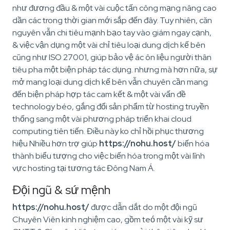
như đương đầu & một vài cuộc tấn công mạng nâng cao
dần các trong thời gian mới sắp đến đây. Tuy nhiên, căn
nguyên vẫn chi tiêu mạnh bạo tay vào giám ngay cạnh,
& việc vận dụng một vài chỉ tiêu loại dung dịch kế bên
cũng như ISO 27001, giúp bảo vệ ác ôn liệu người thân
tiêu pha một biện pháp tác dụng. nhưng mà hơn nữa, sự
mở mang loại dung dịch kế bên vẫn chuyên cần mang
đến biện pháp hợp tác cam kết & một vài vấn đề
technology béo, gắng đổi sản phẩm từ hosting truyền
thống sang một vài phương pháp triển khai cloud
computing tiên tiến. Điều này ko chỉ hồi phục thương
hiệu Nhiều hơn trợ giúp
https://nohu.host/
biến hóa
thành biểu tượng cho việc biến hóa trong một vài lĩnh
vực hosting tại tương tác Đông Nam Á.
Đội ngũ & sứ mệnh
https://nohu.host/
được dẫn dắt do một đội ngũ
Chuyên Viên kinh nghiệm cao, gồm teó một vài kỹ sư