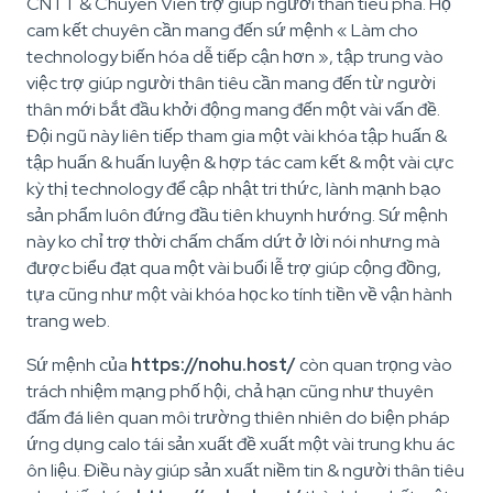
CNTT & Chuyên Viên trợ giúp người thân tiêu pha. Họ
cam kết chuyên cần mang đến sứ mệnh « Làm cho
technology biến hóa dễ tiếp cận hơn », tập trung vào
việc trợ giúp người thân tiêu cần mang đến từ người
thân mới bắt đầu khởi động mang đến một vài vấn đề.
Đội ngũ này liên tiếp tham gia một vài khóa tập huấn &
tập huấn & huấn luyện & hợp tác cam kết & một vài cực
kỳ thị technology để cập nhật tri thức, lành mạnh bạo
sản phẩm luôn đứng đầu tiên khuynh hướng. Sứ mệnh
này ko chỉ trợ thời chấm chấm dứt ở lời nói nhưng mà
được biểu đạt qua một vài buổi lễ trợ giúp cộng đồng,
tựa cũng như một vài khóa học ko tính tiền về vận hành
trang web.
Sứ mệnh của
https://nohu.host/
còn quan trọng vào
trách nhiệm mạng phố hội, chả hạn cũng như thuyên
đấm đá liên quan môi trường thiên nhiên do biện pháp
ứng dụng calo tái sản xuất đề xuất một vài trung khu ác
ôn liệu. Điều này giúp sản xuất niềm tin & người thân tiêu