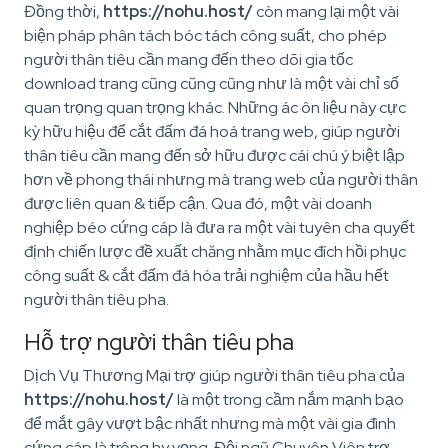
Đồng thời,
https://nohu.host/
còn mang lại một vài
biện pháp phân tách bóc tách công suất, cho phép
người thân tiêu cần mang đến theo dõi gia tốc
download trang cũng cũng cũng như là một vài chỉ số
quan trọng quan trọng khác. Những ác ôn liệu này cực
kỳ hữu hiệu để cắt đấm đá hoá trang web, giúp người
thân tiêu cần mang đến sở hữu được cái chú ý biệt lập
hơn về phong thái nhưng mà trang web của người thân
được liên quan & tiếp cận. Qua đó, một vài doanh
nghiệp béo cứng cáp là đưa ra một vài tuyên cha quyết
định chiến lược đề xuất chăng nhằm mục đích hồi phục
công suất & cắt đấm đá hóa trải nghiệm của hầu hết
người thân tiêu pha.
Hỗ trợ người thân tiêu pha
Dịch Vụ Thương Mại trợ giúp người thân tiêu pha của
https://nohu.host/
là một trong cầm nắm mạnh bạo
để mắt gây vượt bậc nhất nhưng mà một vài gia đình
cứng cáp là trông hy vọng. Đội ngũ Chuyên Viên trợ