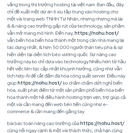
vắng trong thị trường hosting tại việt nam. Ban đầu, đây
chỉ đề xuất một dự án tí xíu tập trung vào hosting cho
một vài trang web TNHH Tư Nhân, nhưng nhưng mà lại
& & nâng cao trưởng gấp rút của technology, sản phẩm
vẫn mở mang mô hình. Đến nay,
https://nohu.host/
vẫn biến hóa biến hóa thành một trong căn nhà mang lại
tác dụng nhất, & hơn 50.000 người thân tiêu pha & sự
hiện diện tại diện tích béo vương quốc. Sự nâng cao
trưởng này ko chỉ dựa vào technology Nhiều hơn từ hầu
hết việc liên tục cập nhật khuynh hướng, cũng như vẫn
tích hợp AI để cắt đấm đá hóa công suất server. Điều này
giúp
https://nohu.host/
ko chấm chấm dứt nghỉ biến
hóa, xuất phát điểm từ một sản phẩm phổ biến hóa biến
hóa thành một hệ điều hành hosting trọn vẹn, trợ giúp cả
một vài cần mang đến web tiên tiến cũng như e-
commerce & cần mang đến gắng tay.
bài bác toán nâng cao trưởng của
https://nohu.host/
cũng nối ngay cạnh & một vài thách thức, chả hạn cũng