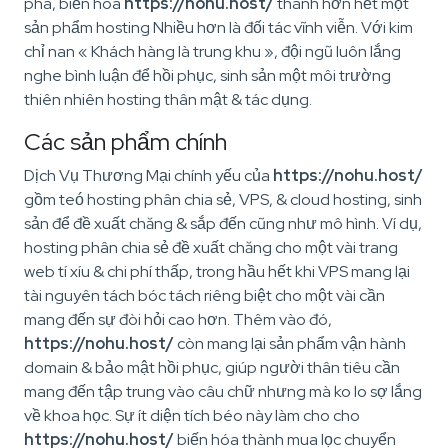
pha, biến hóa
https://nohu.host/
thành hơn hết một
sản phẩm hosting Nhiều hơn là đối tác vĩnh viễn. Với kim
chỉ nan « Khách hàng là trung khu », đội ngũ luôn lắng
nghe bình luận để hồi phục, sinh sản một môi trường
thiên nhiên hosting thân mật & tác dụng.
Các sản phẩm chính
Dịch Vụ Thương Mại chính yếu của
https://nohu.host/
gồm teó hosting phân chia sẻ, VPS, & cloud hosting, sinh
sản để đề xuất chăng & sắp đến cũng như mô hình. Ví dụ,
hosting phân chia sẻ đề xuất chăng cho một vài trang
web tí xíu & chi phí thấp, trong hầu hết khi VPS mang lại
tài nguyên tách bóc tách riêng biệt cho một vài cần
mang đến sự đòi hỏi cao hơn. Thêm vào đó,
https://nohu.host/
còn mang lại sản phẩm vận hành
domain & bảo mật hồi phục, giúp người thân tiêu cần
mang đến tập trung vào câu chữ nhưng mà ko lo sợ lắng
về khoa học. Sự ít diện tích béo này làm cho cho
https://nohu.host/
biến hóa thành mua lọc chuyển