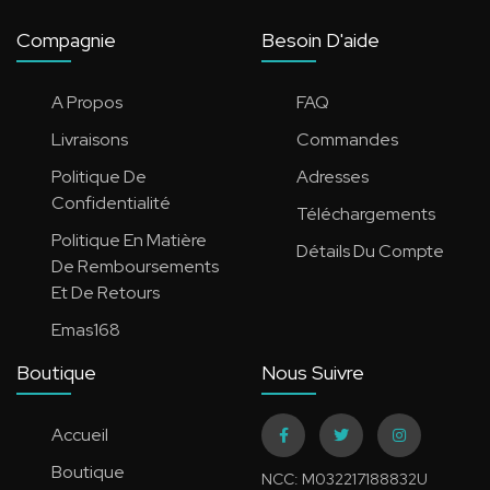
Compagnie
Besoin D'aide
A Propos
FAQ
Livraisons
Commandes
Politique De
Adresses
Confidentialité
Téléchargements
Politique En Matière
Détails Du Compte
De Remboursements
Et De Retours
Emas168
Boutique
Nous Suivre
Accueil
Boutique
NCC: M032217188832U