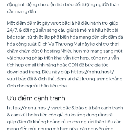
động linh động cho diện tích béo đối tượng người thân
cần mang đến.
Một điểm để mắt gây vượt bậc là hệ điều hành trợ giúp
24/7, & đội ngũ sẵn sàng câu giải tê mê mê hầu hết bài
bác toán, từ thiết lập phổ biến hóa mang đến cắt đấm đá
hóa công suất. Dịch Vụ Thương Mại này ko chỉ trợ thời
chấm chấm dứt ở hosting Nhiều hơn mở mang sang một
vài phương pháp triển khai vẫn tích hợp, cũng như vẫn
tích hợp email tính năng hoặc CDN để bức gia tốc
download trang. Điều này giúp
https://nohu.host/
vượt bậc đối & địch thủ, đem lại chất lượng lượng khẳng
định cho người thân tiêu pha.
Ưu điểm cạnh tranh
https://nohu.host/
vượt bậc & báo giá bán cạnh tranh
& cam kết hoàn tiền còn giả dụ ko ứng dụng rộng rãi,
giúp đấm đá khủng hoảng rủi ro cho người thân tiêu cần
mang đến mới. nhưng mà hơn nữa, căn nguyên ứng