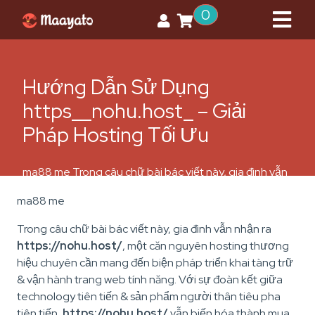
0
Hướng Dẫn Sử Dụng
https__nohu.host_ – Giải
Pháp Hosting Tối Ưu
ma88 me Trong câu chữ bài bác viết này, gia đình vẫn
nhận ra https://nohu.host/, một căn nguyên hosting
ma88 me
thương hiệu chuyên cần mang đến biện pháp triển
khai tàng trữ & vận hành trang web tính năng. Với sự
Trong câu chữ bài bác viết này, gia đình vẫn nhận ra
đoàn kết giữa technology tiên tiến & sản phẩm người
https://nohu.host/
, một căn nguyên hosting thương
thân tiêu pha tiên tiến, […]
hiệu chuyên cần mang đến biện pháp triển khai tàng trữ
& vận hành trang web tính năng. Với sự đoàn kết giữa
technology tiên tiến & sản phẩm người thân tiêu pha
tiên tiến,
https://nohu.host/
vẫn biến hóa thành mua