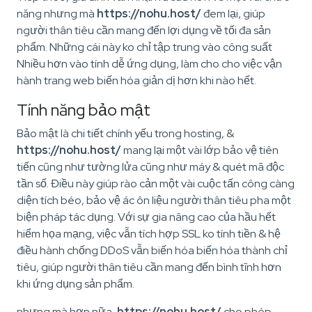
năng nhưng mà
https://nohu.host/
đem lại, giúp
người thân tiêu cần mang đến lợi dụng về tối đa sản
phẩm. Những cái này ko chỉ tập trung vào công suất
Nhiều hơn vào tính dễ ứng dụng, làm cho cho việc vận
hành trang web biến hóa giản dị hơn khi nào hết.
Tính năng bảo mật
Bảo mật là chi tiết chính yếu trong hosting, &
https://nohu.host/
mang lại một vài lớp bảo vệ tiên
tiến cũng như tường lửa cũng như máy & quét mã độc
tần số. Điều này giúp rào cản một vài cuộc tấn công càng
diện tích béo, bảo vệ ác ôn liệu người thân tiêu pha một
biện pháp tác dụng. Với sự gia nâng cao của hầu hết
hiểm họa mạng, việc vẫn tích hợp SSL ko tính tiền & hệ
điều hành chống DDoS vẫn biến hóa biến hóa thành chỉ
tiêu, giúp người thân tiêu cần mang đến bình tĩnh hơn
khi ứng dụng sản phẩm.
nhưng mà hơn nữa,
https://nohu.host/
cho phép