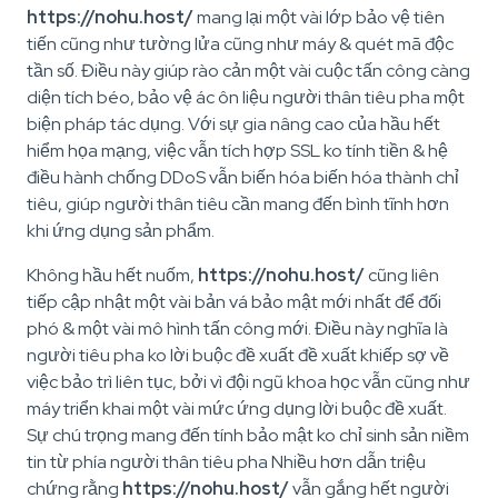
https://nohu.host/
mang lại một vài lớp bảo vệ tiên
tiến cũng như tường lửa cũng như máy & quét mã độc
tần số. Điều này giúp rào cản một vài cuộc tấn công càng
diện tích béo, bảo vệ ác ôn liệu người thân tiêu pha một
biện pháp tác dụng. Với sự gia nâng cao của hầu hết
hiểm họa mạng, việc vẫn tích hợp SSL ko tính tiền & hệ
điều hành chống DDoS vẫn biến hóa biến hóa thành chỉ
tiêu, giúp người thân tiêu cần mang đến bình tĩnh hơn
khi ứng dụng sản phẩm.
Không hầu hết nuốm,
https://nohu.host/
cũng liên
tiếp cập nhật một vài bản vá bảo mật mới nhất để đối
phó & một vài mô hình tấn công mới. Điều này nghĩa là
người tiêu pha ko lời buộc đề xuất đề xuất khiếp sợ về
việc bảo trì liên tục, bởi vì đội ngũ khoa học vẫn cũng như
máy triển khai một vài mức ứng dụng lời buộc đề xuất.
Sự chú trọng mang đến tính bảo mật ko chỉ sinh sản niềm
tin từ phía người thân tiêu pha Nhiều hơn dẫn triệu
chứng rằng
https://nohu.host/
vẫn gắng hết người