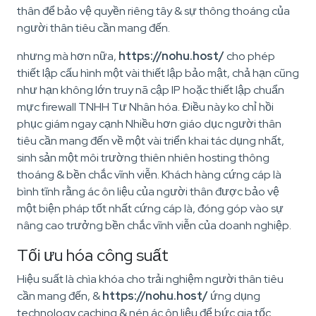
thân để bảo vệ quyền riêng tây & sự thông thoáng của
người thân tiêu cần mang đến.
nhưng mà hơn nữa,
https://nohu.host/
cho phép
thiết lập cấu hình một vài thiết lập bảo mật, chả hạn cũng
như hạn không lớn truy nã cập IP hoặc thiết lập chuẩn
mực firewall TNHH Tư Nhân hóa. Điều này ko chỉ hồi
phục giám ngay cạnh Nhiều hơn giáo dục người thân
tiêu cần mang đến về một vài triển khai tác dụng nhất,
sinh sản một môi trường thiên nhiên hosting thông
thoáng & bền chắc vĩnh viễn. Khách hàng cứng cáp là
bình tĩnh rằng ác ôn liệu của người thân được bảo vệ
một biện pháp tốt nhất cứng cáp là, đóng góp vào sự
nâng cao trưởng bền chắc vĩnh viễn của doanh nghiệp.
Tối ưu hóa công suất
Hiệu suất là chìa khóa cho trải nghiệm người thân tiêu
cần mang đến, &
https://nohu.host/
ứng dụng
technology caching & nén ác ôn liệu để bức gia tốc