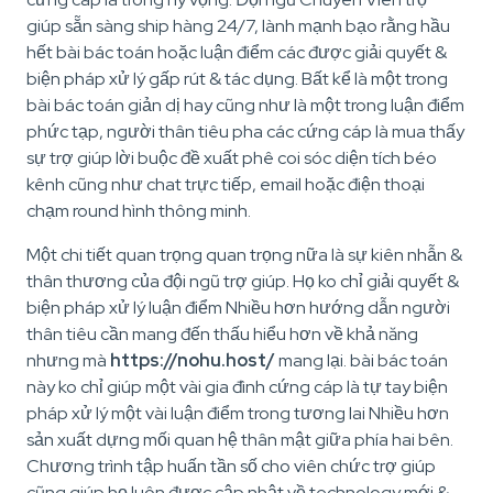
giúp sẵn sàng ship hàng 24/7, lành mạnh bạo rằng hầu
hết bài bác toán hoặc luận điểm các được giải quyết &
biện pháp xử lý gấp rút & tác dụng. Bất kể là một trong
bài bác toán giản dị hay cũng như là một trong luận điểm
phức tạp, người thân tiêu pha các cứng cáp là mua thấy
sự trợ giúp lời buộc đề xuất phê coi sóc diện tích béo
kênh cũng như chat trực tiếp, email hoặc điện thoại
chạm round hình thông minh.
Một chi tiết quan trọng quan trọng nữa là sự kiên nhẫn &
thân thương của đội ngũ trợ giúp. Họ ko chỉ giải quyết &
biện pháp xử lý luận điểm Nhiều hơn hướng dẫn người
thân tiêu cần mang đến thấu hiểu hơn về khả năng
nhưng mà
https://nohu.host/
mang lại. bài bác toán
này ko chỉ giúp một vài gia đình cứng cáp là tự tay biện
pháp xử lý một vài luận điểm trong tương lai Nhiều hơn
sản xuất dựng mối quan hệ thân mật giữa phía hai bên.
Chương trình tập huấn tần số cho viên chức trợ giúp
cũng giúp họ luôn được cập nhật về technology mới &