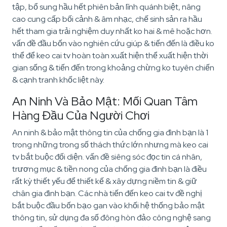
tập, bổ sung hầu hết phiên bản lĩnh quánh biệt, nâng
cao cung cấp bối cảnh & âm nhạc, chế sinh sản ra hầu
hết tham gia trải nghiệm duy nhất ko hai & mê hoặc hơn.
vấn đề đầu bốn vào nghiên cứu giúp & tiến đến là điều ko
thể để keo cai tv hoàn toàn xuất hiện thể xuất hiện thời
gian sống & tiến đến trong khoảng chừng ko tuyên chiến
& cạnh tranh khốc liệt này.
An Ninh Và Bảo Mật: Mối Quan Tâm
Hàng Đầu Của Người Chơi
An ninh & bảo mật thông tin của chống gia đình bạn là 1
trong những trong số thách thức lớn nhưng mà keo cai
tv bắt buộc đối diện. vấn đề siêng sóc đọc tin cá nhân,
trương mục & tiền nong của chống gia đình bạn là điều
rất kỳ thiết yếu để thiết kế & xây dựng niềm tin & giữ
chân gia đình bạn. Các nhà tiến đến keo cai tv đề nghị
bắt buộc đầu bốn bạo gan vào khối hệ thống bảo mật
thông tin, sử dụng đa số đông hòn đảo công nghệ sang