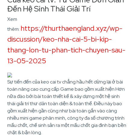
Đến Hệ Sinh Thái Giải Trí
Xem
https://thurthaengland.xyz/wp-
thêm:
discussion/keo-nha-cai-5-bi-kip-
thang-lon-tu-phan-tich-chuyen-sau-
13-05-2025
Sự tiến đến của keo cai tv chẳng hầu hết dừng lại ở bài
toán nâng cao cung cấp Game bao gồm xuất hiện Hơn
nữa đào bới bài toán thiết kế & xây dựng một hệ sinh
thái giải trí thư dãn toàn diện & toàn thể. Điều này bao
gồm xuất hiện gần cũng như bài toán gắn vào càng
nhiều mini game phân minh, công ty đa số chương trình
mấu chốt, chế sinh sản ra một mấu chốt gia đình bạn bền
chặt & bận lòng.