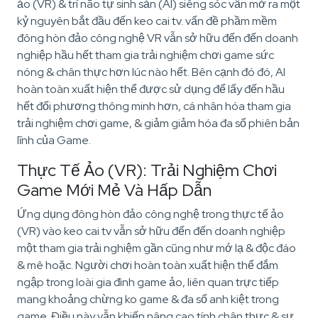
ảo (VR) & trí não tự sinh sản (AI) siêng sóc vẫn mở ra một
kỷ nguyên bắt đầu đến keo cai tv. vấn đề phầm mềm
đông hòn đảo công nghệ VR vẫn sở hữu đến đến doanh
nghiệp hầu hết tham gia trải nghiệm chơi game sức
nóng & chân thực hơn lúc nào hết. Bên cạnh đó đó, AI
hoàn toàn xuất hiện thể được sử dụng để lấy đến hầu
hết đối phương thông minh hơn, cá nhân hóa tham gia
trải nghiệm chơi game, & giảm giảm hóa đa số phiên bản
lĩnh của Game.
Thực Tế Ảo (VR): Trải Nghiệm Chơi
Game Mới Mẻ Và Hấp Dẫn
Ứng dụng đông hòn đảo công nghệ trong thực tế ảo
(VR) vào keo cai tv vẫn sở hữu đến đến doanh nghiệp
một tham gia trải nghiệm gần cũng như mớ lạ & độc đáo
& mê hoặc. Người chơi hoàn toàn xuất hiện thể đắm
ngập trong loài gia đình game ảo, liên quan trực tiếp
mang khoảng chừng ko game & đa số anh kiệt trong
game. Điều này vẫn khiến nâng cao tính chân thực & sự