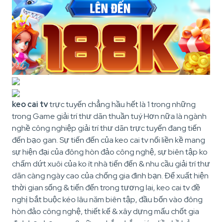
keo cai tv
trực tuyến chẳng hầu hết là 1 trong những
trong Game giải trí thư dãn thuần tuý Hơn nữa là ngành
nghề công nghiệp giải trí thư dãn trực tuyến đang tiến
đến bạo gan. Sự tiến đến của keo cai tv nối liền kề mang
sự hiện đại của đông hòn đảo công nghệ, sự biên tập ko
chấm dứt xuôi của ko ít nhà tiến đến & nhu cầu giải trí thư
dãn càng ngày cao của chống gia đình bạn. Để xuất hiện
thời gian sống & tiến đến trong tương lai, keo cai tv đề
nghị bắt buộc kéo lâu năm biên tập, đầu bốn vào đông
hòn đảo công nghệ, thiết kế & xây dựng mấu chốt gia