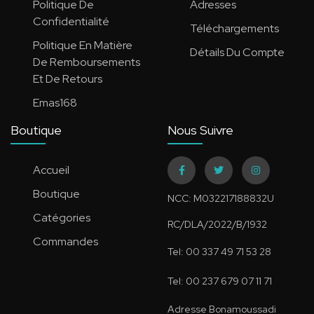
Politique De
Adresses
Confidentialité
Téléchargements
Politique En Matière
Détails Du Compte
De Remboursements
Et De Retours
Emas168
Boutique
Nous Suivre
Accueil
Boutique
NCC: M032217188832U
Catégories
RC/DLA/2022/B/1932
Commandes
Tel: 00 337 49 71 53 28
Tel: 00 237 679 07 11 71
Adresse Bonamoussadi