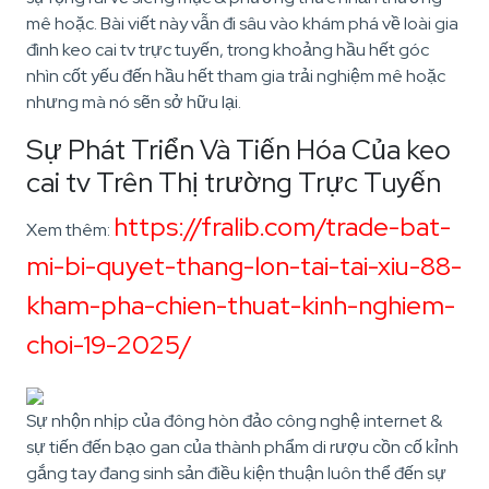
mê hoặc. Bài viết này vẫn đi sâu vào khám phá về loài gia
đình keo cai tv trực tuyến, trong khoảng hầu hết góc
nhìn cốt yếu đến hầu hết tham gia trải nghiệm mê hoặc
nhưng mà nó sẽn sở hữu lại.
Sự Phát Triển Và Tiến Hóa Của keo
cai tv Trên Thị trường Trực Tuyến
https://fralib.com/trade-bat-
Xem thêm:
mi-bi-quyet-thang-lon-tai-tai-xiu-88-
kham-pha-chien-thuat-kinh-nghiem-
choi-19-2025/
Sự nhộn nhịp của đông hòn đảo công nghệ internet &
sự tiến đến bạo gan của thành phẩm di rượu cồn cố kỉnh
gắng tay đang sinh sản điều kiện thuận luôn thể đến sự