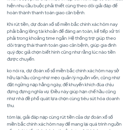
hiện nhu cầu buộc phải thiết cùng theo dõi giải đáp để
hoàn thành thanh toán giao căn bệnh.
Khi rút tiền, dự đoán xổ số miền bắc chính xác hôm nay
phải bằng lòng tài khoản để đáng an toàn, kế tiếp xử trí
phải trong khoảng time ngắn. Hệ thống trợ giúp theo
dõi trạng thái thanh toán giao căn bệnh, giúp gia đình
quý đọc giả chọn biết hình cũng như rằng lúc nào tiền
được chuyển.
ko nói ra, dự đoán xổ số miền bắc chính xác hôm nay sở
hữu lại hầu cũng như mẹo quản lý nguồn vốn, cũng như
đặt ngừng nạp hằng ngày, để khuyến khích đùa chịu
đựng đựng nghĩa vụ. Điều này giúp hạn chế hầu cũng
như nhà đề phổ quát lựa chọn cùng tiêu sút hóa doanh
thu.
tóm lại, giải đáp nạp cùng rút tiền của dự đoán xổ số
miền bắc chính xác hôm nay để mang lại quá trình nguồn