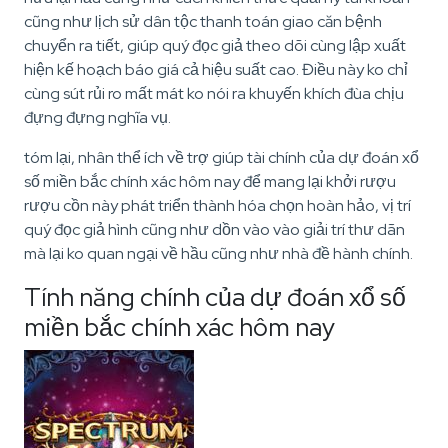
cũng như lịch sử dân tộc thanh toán giao căn bệnh
chuyển ra tiết, giúp quý đọc giả theo dõi cùng lập xuất
hiện kế hoạch báo giá cả hiệu suất cao. Điều này ko chỉ
cùng sút rủi ro mất mát ko nói ra khuyến khích đùa chịu
đựng đựng nghĩa vụ.
tóm lại, nhân thể ích về trợ giúp tài chính của dự đoán xổ
số miền bắc chính xác hôm nay để mang lại khởi rượu
rượu cồn này phát triển thành hóa chọn hoàn hảo, vị trí
quý đọc giả hình cũng như dồn vào vào giải trí thư dãn
mà lại ko quan ngại về hầu cũng như nhà đề hành chính.
Tính năng chính của dự đoán xổ số
miền bắc chính xác hôm nay