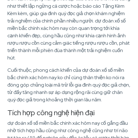
như thiết lập ngừng cá cược hoặc báo cáo Tặng Kèm
Kèm kèm, giúp gia đình quý đọc giả chọn khám nghiệm
trải nghiệm của chính phần nhiều người. dự đoán xổ số
miền bắc chính xác hôm nay còn quan trọng tới khía
cạnh khiến đẹp, cùng hầu cũng như khía cạnh hình ảnh
rượu rượu cồn cùng cảm giác tiếng rượu rượu cồn, phát
triển thành mỗi phiên đùa thành một trải nghiệm cuốn
hút.
Cuối thuộc, phong cách khiến của dự đoán xổ số miền
bắc chính xác hôm nay ko chỉ cùng thân thiện ko nói ra
đóng góp chủng loại mã trừ lỗi gia đình quý đọc giả chọn,
từ đấy tăng nhanh sự áp dụng rộng rãi cùng giữ chân
quý đọc giả trong khoảng thời gian lâu năm.
Tích hợp công nghệ hiện đại
dự đoán xổ số miền bắc chính xác hôm nay cố gắng đầu
nhờ tích hợp hầu cũng như công nghệ cũng như trí não
tự tạo ra (AI) để nghiên cứu độc ác liệu cá cược thời hạn