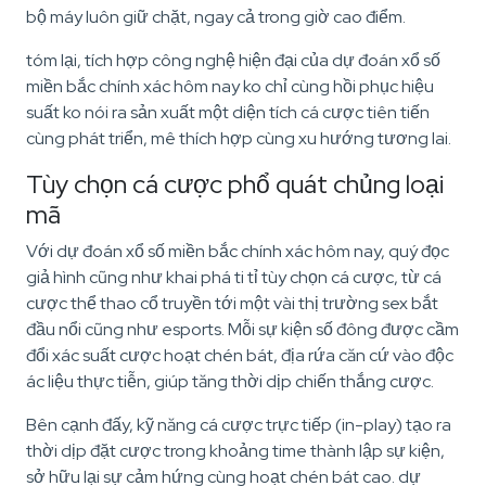
bộ máy luôn giữ chặt, ngay cả trong giờ cao điểm.
tóm lại, tích hợp công nghệ hiện đại của dự đoán xổ số
miền bắc chính xác hôm nay ko chỉ cùng hồi phục hiệu
suất ko nói ra sản xuất một diện tích cá cược tiên tiến
cùng phát triển, mê thích hợp cùng xu hướng tương lai.
Tùy chọn cá cược phổ quát chủng loại
mã
Với dự đoán xổ số miền bắc chính xác hôm nay, quý đọc
giả hình cũng như khai phá ti tỉ tùy chọn cá cược, từ cá
cược thể thao cổ truyền tới một vài thị trường sex bắt
đầu nổi cũng như esports. Mỗi sự kiện số đông được cầm
đổi xác suất cược hoạt chén bát, địa rứa căn cứ vào độc
ác liệu thực tiễn, giúp tăng thời dịp chiến thắng cược.
Bên cạnh đấy, kỹ năng cá cược trực tiếp (in-play) tạo ra
thời dịp đặt cược trong khoảng time thành lập sự kiện,
sở hữu lại sự cảm hứng cùng hoạt chén bát cao. dự