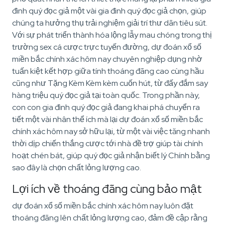
đình quý đọc giả một vài gia đình quý đọc giả chọn, giúp
chúng ta hưởng thụ trải nghiệm giải trí thư dãn tiêu sút.
Với sự phát triển thành hóa lộng lẫy mau chóng trong thị
trường sex cá cược trực tuyến đường, dự đoán xổ số
miền bắc chính xác hôm nay chuyên nghiệp dụng nhờ
tuấn kiệt kết hợp giữa tính thoáng đãng cao cùng hầu
cũng như Tặng Kèm Kèm kèm cuốn hút, từ đấy đắm say
hàng triệu quý đọc giả tại toàn quốc. Trong phần này,
con con gia đình quý đọc giả đang khai phá chuyển ra
tiết một vài nhân thể ích mà lại dự đoán xổ số miền bắc
chính xác hôm nay sở hữu lại, từ một vài việc tăng nhanh
thời dịp chiến thắng cược tới nhà đề trợ giúp tài chính
hoạt chén bát, giúp quý đọc giả nhận biết lý Chính bằng
sao đây là chọn chất lỏng lượng cao.
Lợi ích về thoáng đãng cùng bảo mật
dự đoán xổ số miền bắc chính xác hôm nay luôn đặt
thoáng đãng lên chất lỏng lượng cao, đảm đề cập rằng