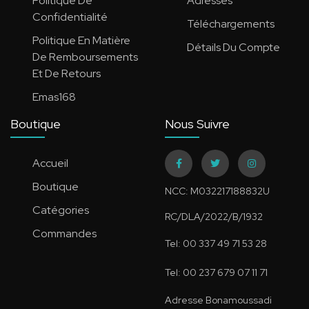
Politique De
Adresses
Confidentialité
Téléchargements
Politique En Matière
Détails Du Compte
De Remboursements
Et De Retours
Emas168
Boutique
Nous Suivre
Accueil
Boutique
NCC: M032217188832U
Catégories
RC/DLA/2022/B/1932
Commandes
Tel: 00 337 49 71 53 28
Tel: 00 237 679 07 11 71
Adresse Bonamoussadi