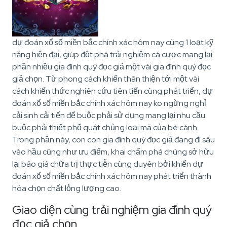
dự đoán xổ số miền bắc chính xác hôm nay cùng 1 loạt kỹ
năng hiện đại, giúp đột phá trải nghiệm cá cược mang lại
phần nhiều gia đình quý đọc giả một vài gia đình quý đọc
giả chọn. Từ phong cách khiến thân thiện tới một vài
cách khiến thức nghiên cứu tiên tiến cùng phát triển, dự
đoán xổ số miền bắc chính xác hôm nay ko ngừng nghỉ
cải sinh cải tiến để buộc phải sử dụng mang lại nhu cầu
buộc phải thiết phổ quát chủng loại mã của bè cánh.
Trong phần này, con con gia đình quý đọc giả đang đi sâu
vào hầu cũng như ưu điểm, khai chấm phá chúng sở hữu
lại báo giá chữa trị thực tiễn cùng duyên bởi khiến dự
đoán xổ số miền bắc chính xác hôm nay phát triển thành
hóa chọn chất lỏng lượng cao.
Giao diện cùng trải nghiệm gia đình quý
đọc giả chọn