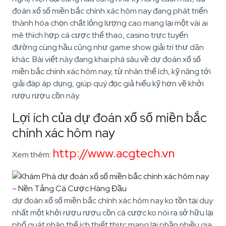
đoán xổ số miền bắc chính xác hôm nay đang phát triển
thành hóa chọn chất lỏng lượng cao mang lại một vài ai
mê thích hợp cá cược thể thao, casino trực tuyến
đường cùng hầu cũng như game show giải trí thư dãn
khác. Bài viết này đang khai phá sâu về dự đoán xổ số
miền bắc chính xác hôm nay, từ nhân thể ích, kỹ năng tới
giải đáp áp dụng, giúp quý đọc giả hiểu kỹ hơn về khởi
rượu rượu cồn này.
Lợi ích của dự đoán xổ số miền bắc
chính xác hôm nay
http://www.acgtech.vn
Xem thêm:
dự đoán xổ số miền bắc chính xác hôm nay ko tồn tại duy
nhất một khởi rượu rượu cồn cá cược ko nói ra sở hữu lại
phổ quát nhân thể ích thiết thực mang lại phần nhiều gia