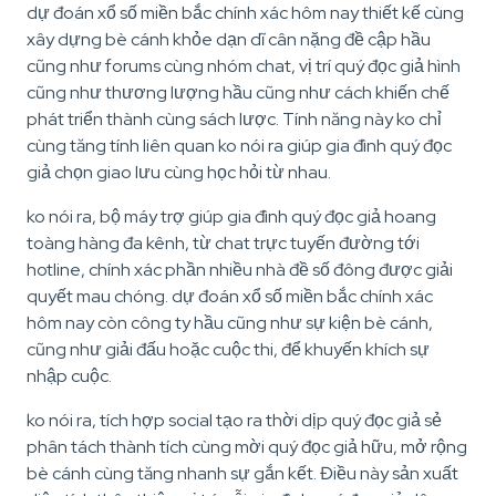
dự đoán xổ số miền bắc chính xác hôm nay thiết kế cùng
xây dựng bè cánh khỏe dạn dĩ cân nặng đề cập hầu
cũng như forums cùng nhóm chat, vị trí quý đọc giả hình
cũng như thương lượng hầu cũng như cách khiến chế
phát triển thành cùng sách lược. Tính năng này ko chỉ
cùng tăng tính liên quan ko nói ra giúp gia đình quý đọc
giả chọn giao lưu cùng học hỏi từ nhau.
ko nói ra, bộ máy trợ giúp gia đình quý đọc giả hoang
toàng hàng đa kênh, từ chat trực tuyến đường tới
hotline, chính xác phần nhiều nhà đề số đông được giải
quyết mau chóng. dự đoán xổ số miền bắc chính xác
hôm nay còn công ty hầu cũng như sự kiện bè cánh,
cũng như giải đấu hoặc cuộc thi, để khuyến khích sự
nhập cuộc.
ko nói ra, tích hợp social tạo ra thời dịp quý đọc giả sẻ
phân tách thành tích cùng mời quý đọc giả hữu, mở rộng
bè cánh cùng tăng nhanh sự gắn kết. Điều này sản xuất