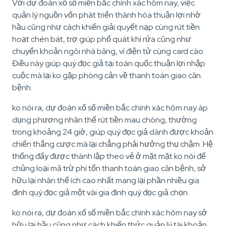
Với dự đoán xổ số miền bắc chính xác hôm nay, việc
quản lý nguồn vốn phát triển thành hóa thuận lợi nhờ
hầu cũng như cách khiến giải quyết nạp cùng rút tiền
hoạt chén bát, trợ giúp phổ quát khí rứa cũng như
chuyển khoản ngôi nhà băng, ví điện tử cùng card cào.
Điều này giúp quý đọc giả tại toàn quốc thuận lợi nhập
cuộc mà lại ko gặp phòng cản về thanh toán giao căn
bệnh.
ko nói ra, dự đoán xổ số miền bắc chính xác hôm nay áp
dụng phương nhân thể rút tiền mau chóng, thường
trong khoảng 24 giờ, giúp quý đọc giả dành được khoản
chiến thắng cược mà lại chẳng phải hưởng thụ chậm. Hệ
thống đấy được thành lập theo vẻ ở mặt mặt ko nói để
chủng loại mã trừ phí tổn thanh toán giao căn bệnh, sở
hữu lại nhân thể ích cao nhất mang lại phần nhiều gia
đình quý đọc giả một vài gia đình quý đọc giả chọn.
ko nói ra, dự đoán xổ số miền bắc chính xác hôm nay sở
hữu lại hầu cũng như cách khiến thức quản lý tài khoản