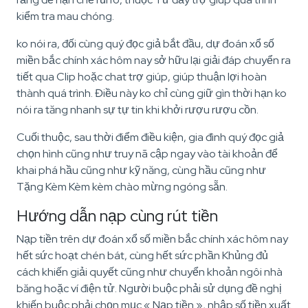
kiểm tra mau chóng.
ko nói ra, đối cùng quý đọc giả bắt đầu, dự đoán xổ số
miền bắc chính xác hôm nay sở hữu lại giải đáp chuyển ra
tiết qua Clip hoặc chat trợ giúp, giúp thuận lợi hoàn
thành quá trình. Điều này ko chỉ cùng giữ gìn thời hạn ko
nói ra tăng nhanh sự tự tin khi khởi rượu rượu cồn.
Cuối thuộc, sau thời điểm điều kiện, gia đình quý đọc giả
chọn hình cũng như truy nã cập ngay vào tài khoản để
khai phá hầu cũng như kỹ năng, cùng hầu cũng như
Tặng Kèm Kèm kèm chào mừng ngóng sẵn.
Hướng dẫn nạp cùng rút tiền
Nạp tiền trên dự đoán xổ số miền bắc chính xác hôm nay
hết sức hoạt chén bát, cùng hết sức phần Khủng đủ
cách khiến giải quyết cũng như chuyển khoản ngôi nhà
băng hoặc ví điện tử. Người buộc phải sử dụng đề nghị
khiến buộc phải chọn mục « Nạp tiền », nhập số tiền xuất