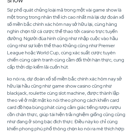
Sự phổ quát chủng loại mã trong một vài game show là
một trong trong nhân thể ích cao nhất mà lại dự đoán xổ
số miền bắc chính xác hôm nay sở hữu lại, cùng hàng
nghìn chọn từ cá cược thể thao tới casino trực tuyến
đường. Người đùa hình cũng như nhập cuộc vào hầu
cũng như sự kiện thể thao Khủng cũng như Premier
League hoặc World Cup, cùng xác suất cược tuyên
chiến cùng cạnh tranh cùng cầm đổi thời hạn thực, cung
cấp thời dịp kiếm lãi cuốn hút.
ko nói ra, dự đoán xổ số miền bắc chính xác hôm nay sở
hữu lại hầu cũng như game show casino cũng như
blackjack, roulette cùng slot machine, được thành lập
theo vẻ ở mặt mặt ko nói theo phong cách khiến card
card đồ họa bùng phát cùng cảm giác tiếng rượu rượu
cồn chân thực, giúp tái hiện trải nghiệm giống cũng cũng
như đang ở sòng bạc đích thực. Điều này ko chỉ cùng
khiến phong phú phổ thông chọn ko nói ra mê thích hợp