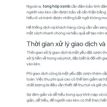
Ngoài ra,
tong hôp xsmb
cần đảm bảo tính đảm 
người vào kèo cần được bảo vệ cẩn thận bằng cô
hiểu rõ và tránh được những bất ngờ không m
Hệ thống dịch vụ khách hàng cũng cần sẵn sàng 
một cách nhanh chóng và hiệu quả sẽ tạo nên 
Thời gian xử lý giao dịch và
Thời gian xử lý giao dịch là một yếu đặt cược 
xử lý tiền về trong vài phút, đặc biệt là đối với 
vào kèo.
Phí giao dịch cũng là một yếu đặt cược thêm c
toán. Việc thu phí quá cao có thể làm giảm sự h
chất lượng là điều cần thiết để thu hút và giữ c
Sự đơn giản và dễ hiểu trong quy trình nạp và 
giản, dễ hiểu, để người vào kèo có thể thực hi