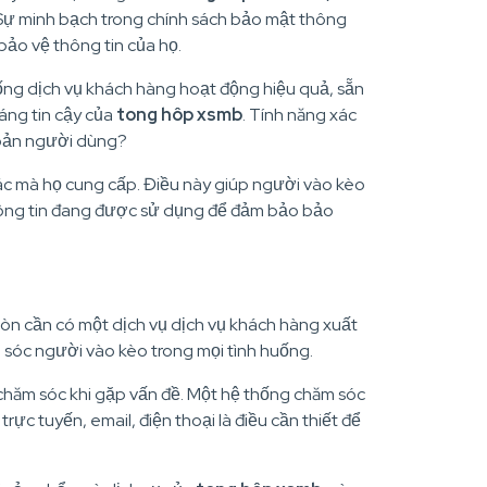
. Sự minh bạch trong chính sách bảo mật thông
bảo vệ thông tin của họ.
hống dịch vụ khách hàng hoạt động hiệu quả, sẵn
áng tin cậy của
tong hôp xsmb
. Tính năng xác
hoản người dùng?
ác mà họ cung cấp. Điều này giúp người vào kèo
thông tin đang được sử dụng để đảm bảo bảo
òn cần có một dịch vụ dịch vụ khách hàng xuất
 sóc người vào kèo trong mọi tình huống.
chăm sóc khi gặp vấn đề. Một hệ thống chăm sóc
ực tuyến, email, điện thoại là điều cần thiết để