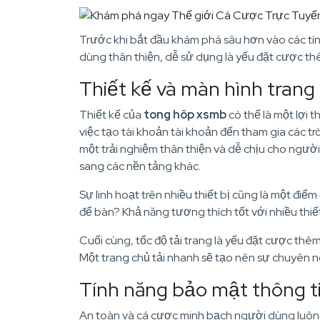
Trước khi bắt đầu khám phá sâu hơn vào các tín
dùng thân thiện, dễ sử dụng là yếu đặt cược th
Thiết kế và màn hình trang
Thiết kế của
tong hôp xsmb
có thể là một lợi 
việc tạo tài khoản tài khoản đến tham gia các t
một trải nghiệm thân thiện và dễ chịu cho ngườ
sang các nền tảng khác.
Sự linh hoạt trên nhiều thiết bị cũng là một điểm
để bàn? Khả năng tương thích tốt với nhiều thiế
Cuối cùng, tốc độ tải trang là yếu đặt cược thê
Một trang chủ tải nhanh sẽ tạo nên sự chuyên n
Tính năng bảo mật thông t
An toàn và cá cược minh bạch người dùng luôn 