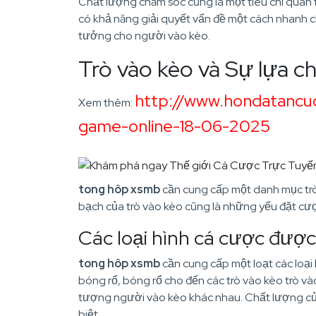
Chất lượng chăm sóc cũng là một tiêu chí quan 
có khả năng giải quyết vấn đề một cách nhanh c
tưởng cho người vào kèo.
Trò vào kèo và Sự lựa 
http://www.hondatancu
Xem thêm:
game-online-18-06-2025
tong hôp xsmb
cần cung cấp một danh mục trò
bạch của trò vào kèo cũng là những yếu đặt cư
Các loại hình cá cược đượ
tong hôp xsmb
cần cung cấp một loạt các loạ
bóng rổ, bóng rổ cho đến các trò vào kèo trò vào
tượng người vào kèo khác nhau. Chất lượng của
biệt.