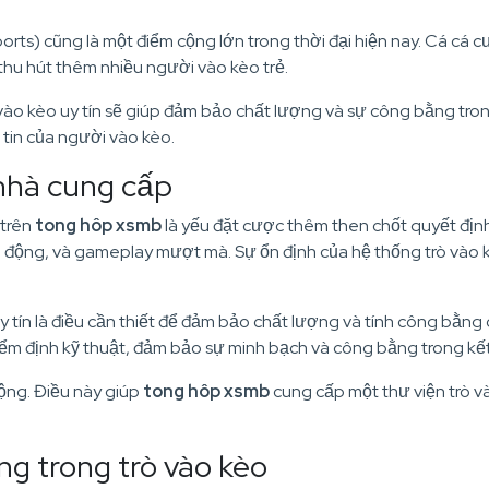
ports) cũng là một điểm cộng lớn trong thời đại hiện nay. Cá cá
thu hút thêm nhiều người vào kèo trẻ.
 vào kèo uy tín sẽ giúp đảm bảo chất lượng và sự công bằng trong
 tin của người vào kèo.
 nhà cung cấp
 trên
tong hôp xsmb
là yếu đặt cược thêm then chốt quyết định
 động, và gameplay mượt mà. Sự ổn định của hệ thống trò vào 
y tín là điều cần thiết để đảm bảo chất lượng và tính công bằn
m định kỹ thuật, đảm bảo sự minh bạch và công bằng trong kết
ộng. Điều này giúp
tong hôp xsmb
cung cấp một thư viện trò 
g trong trò vào kèo