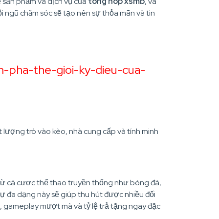
ề sản phẩm và dịch vụ của
tong hôp xsmb
, và
ội ngũ chăm sóc sẽ tạo nên sự thỏa mãn và tin
pha-the-gioi-ky-dieu-cua-
lượng trò vào kèo, nhà cung cấp và tính minh
Từ cá cược thể thao truyền thống như bóng đá,
. Sự đa dạng này sẽ giúp thu hút được nhiều đối
, gameplay mượt mà và tỷ lệ trả tặng ngay đặc