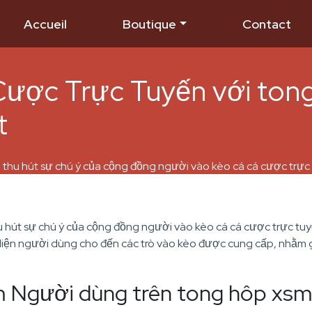
Accueil
Boutique
Contact
Cược Trực Tuyến với to
t
 hút sự chú ý của cộng đồng người vào kèo cá cá cược trực tuyế
cho đến các trò […]
hút sự chú ý của cộng đồng người vào kèo cá cá cược trực tuyến 
diện người dùng cho đến các trò vào kèo được cung cấp, nhằm g
ệm Người dùng trên tong hôp xs