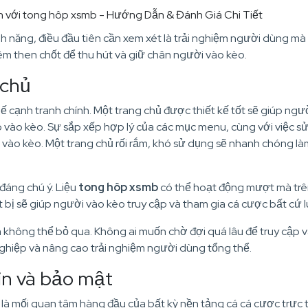
h năng, điều đầu tiên cần xem xét là trải nghiệm người dùng mà
êm then chốt để thu hút và giữ chân người vào kèo.
 chủ
thế cạnh tranh chính. Một trang chủ được thiết kế tốt sẽ giúp ng
rò vào kèo. Sự sắp xếp hợp lý của các mục menu, cùng với việc s
i vào kèo. Một trang chủ rối rắm, khó sử dụng sẽ nhanh chóng l
 đáng chú ý. Liệu
tong hôp xsmb
có thể hoạt động mượt mà trên
t bị sẽ giúp người vào kèo truy cập và tham gia cá cược bất cứ l
m không thể bỏ qua. Không ai muốn chờ đợi quá lâu để truy cập v
ghiệp và nâng cao trải nghiệm người dùng tổng thể.
in và bảo mật
là mối quan tâm hàng đầu của bất kỳ nền tảng cá cá cược trực