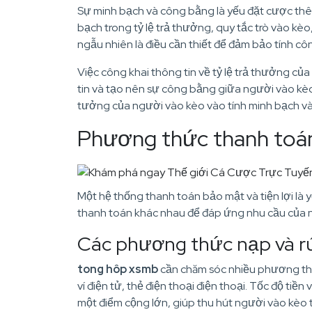
Sự minh bạch và công bằng là yếu đặt cược thê
bạch trong tỷ lệ trả thưởng, quy tắc trò vào k
ngẫu nhiên là điều cần thiết để đảm bảo tính c
Việc công khai thông tin về tỷ lệ trả thưởng c
tin và tạo nên sự công bằng giữa người vào kèo
tưởng của người vào kèo vào tính minh bạch 
Phương thức thanh toán 
Một hệ thống thanh toán bảo mật và tiện lợi là
thanh toán khác nhau để đáp ứng nhu cầu của 
Các phương thức nạp và r
tong hôp xsmb
cần chăm sóc nhiều phương thứ
ví điện tử, thẻ điện thoại điện thoại. Tốc độ tiền
một điểm cộng lớn, giúp thu hút người vào kèo 