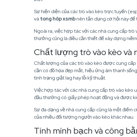
Sự hiện diện của các trò vào kèo trực tuyến (es
và
tong hôp xsmb
nên tận dụng cơ hội này để 
Ngoài ra, việc hợp tác với các nhà cung cấp trò
thưởng cũng là điều cần thiết để xây dựng niềm
Chất lượng trò vào kèo và
Chất lượng của các trò vào kèo được cung cấp
cần có đồ họa đẹp mắt, hiệu ứng âm thanh sống
tình trạng giật lag hay lỗi kỹ thuật.
Việc hợp tác với các nhà cung cấp trò vào kèo u
đầu thường có giấy phép hoạt động và được kiể
Sự đa dạng về nhà cung cấp cũng là một điểm c
của nhiều đối tượng người vào kèo khác nhau.
Tính minh bạch và công bằn