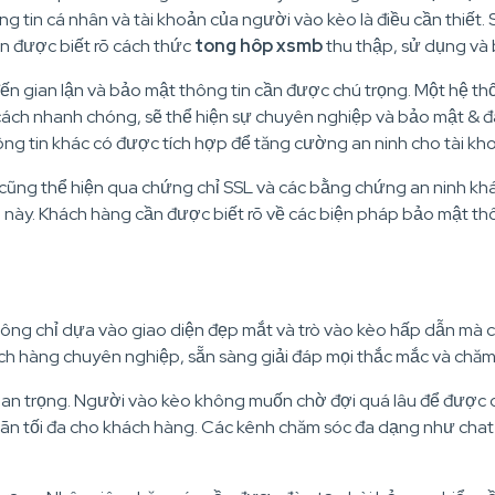
g tin cá nhân và tài khoản của người vào kèo là điều cần thiết
ần được biết rõ cách thức
tong hôp xsmb
thu thập, sử dụng và 
 đến gian lận và bảo mật thông tin cần được chú trọng. Một hệ t
 cách nhanh chóng, sẽ thể hiện sự chuyên nghiệp và bảo mật & đ
hông tin khác có được tích hợp để tăng cường an ninh cho tài k
cũng thể hiện qua chứng chỉ SSL và các bằng chứng an ninh kh
g này. Khách hàng cần được biết rõ về các biện pháp bảo mật 
hông chỉ dựa vào giao diện đẹp mắt và trò vào kèo hấp dẫn mà c
ch hàng chuyên nghiệp, sẵn sàng giải đáp mọi thắc mắc và chăm
uan trọng. Người vào kèo không muốn chờ đợi quá lâu để được 
mãn tối đa cho khách hàng. Các kênh chăm sóc đa dạng như chat tr