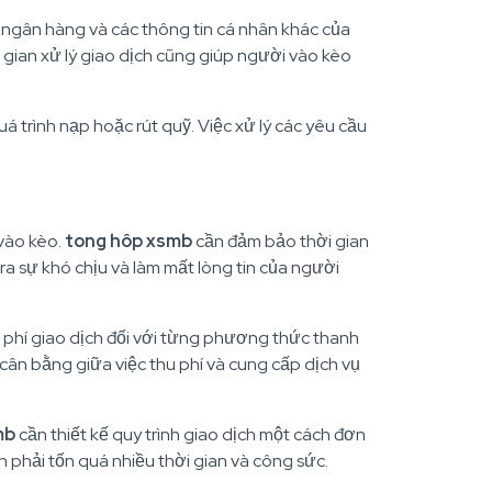
 ngân hàng và các thông tin cá nhân khác của
 gian xử lý giao dịch cũng giúp người vào kèo
trình nạp hoặc rút quỹ. Việc xử lý các yêu cầu
 vào kèo.
tong hôp xsmb
cần đảm bảo thời gian
ây ra sự khó chịu và làm mất lòng tin của người
 phí giao dịch đối với từng phương thức thanh
 cân bằng giữa việc thu phí và cung cấp dịch vụ
mb
cần thiết kế quy trình giao dịch một cách đơn
 phải tốn quá nhiều thời gian và công sức.