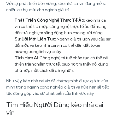
Với sự phát triển bền vững, kèo nhà cai vin đang mở ra
nhiều cơ hội mới cho ngành giải trí.
Phát Triển Công Nghệ Thực Tế Ảo
: kèo nhà cai
vin có thể tích hợp công nghệ thực tế ảo để mang
đến trải nghiệm sống động hơn cho người dùng.
Sự Đổi Mới Liên Tục
: Ngành giải trí luôn yêu cầu sự
đổi mới, và kèo nhà cai vin có thể dẫn dắt token
hướng trong lĩnh vực này.
Tích Hợp AI
: Công nghệ trí tuệ nhân tạo có thể cải
thiện trải nghiệm thực tế, giúp họ tìm thấy nội dung
phù hợp một cách dễ dàng hơn.
Như vậy, kèo nhà cai vin đã chứng minh được giá trị của
mình trong ngành công nghiệp giải trí và hứa hẹn sẽ tiếp
tục đóng góp vào sự phát triển của lĩnh vực này.
Tìm Hiểu Người Dùng kèo nhà cai
vin