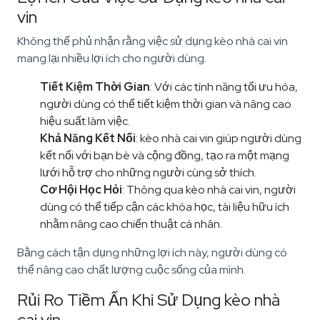
vin
Không thể phủ nhận rằng việc sử dụng kèo nhà cai vin
mang lại nhiều lợi ích cho người dùng.
Tiết Kiệm Thời Gian
: Với các tính năng tối ưu hóa,
người dùng có thể tiết kiệm thời gian và nâng cao
hiệu suất làm việc.
Khả Năng Kết Nối
: kèo nhà cai vin giúp người dùng
kết nối với bạn bè và cộng đồng, tạo ra một mạng
lưới hỗ trợ cho những người cùng sở thích.
Cơ Hội Học Hỏi
: Thông qua kèo nhà cai vin, người
dùng có thể tiếp cận các khóa học, tài liệu hữu ích
nhằm nâng cao chiến thuật cá nhân.
Bằng cách tận dụng những lợi ích này, người dùng có
thể nâng cao chất lượng cuộc sống của mình.
Rủi Ro Tiềm Ẩn Khi Sử Dụng kèo nhà
cai vin