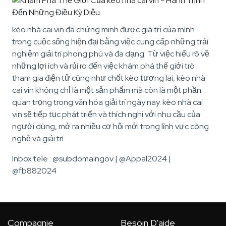
kèo nhà cai vin đã chứng minh được giá trị của mình
trong cuộc sống hiện đại bằng việc cung cấp những trải
nghiệm giải trí phong phú và đa dạng. Từ việc hiểu rõ về
những lợi ích và rủi ro đến việc khám phá thế giới trò
tham gia điện tử cũng như chốt kèo tương lai, kèo nhà
cai vin không chỉ là một sản phẩm mà còn là một phần
quan trọng trong văn hóa giải trí ngày nay. kèo nhà cai
vin sẽ tiếp tục phát triển và thích nghi với nhu cầu của
người dùng, mở ra nhiều cơ hội mới trong lĩnh vực công
nghệ và giải trí.
Inbox tele : @subdomaingov | @Appal2024 |
@fb882024
Compagnie
Besoin D'aide