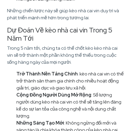
Những chiến lược này sẽ giúp kèo nhà cai vin duy trì và
phát triển mạnh mẽ hơn trong tương lai.
Dự Đoán Về kèo nhà cai vin Trong 5
Năm Tới
Trong 5 năm tới, chúng ta có thể chốt kèo kèo nhà cai
vin sẽ trở thành một phần không thể thiếu trong cuộc
sống hàng ngày của mọi người.
Trở Thành Nền Tảng Chính
: kèo nhà cai vin có thể
trở thành sân tham gia chính cho nhiều hoạt động
giải trí, giáo dục và giao lưu xã hội.
Cộng Đồng Người Dùng Mở Rộng
: Số lượng
người dùng kèo nhà cai vin có thể sẽ tăng lên đáng
kể do sự lan tỏa của công nghệ và nội dung chất
lượng.
Những Sáng Tạo Mới
: Không ngừng đổi mới và
sáng tạo là chìa khóa thành công của kèo nhà cai