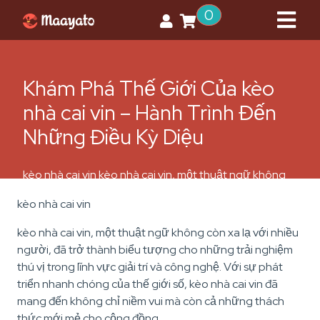
0
Khám Phá Thế Giới Của kèo
nhà cai vin – Hành Trình Đến
Những Điều Kỳ Diệu
kèo nhà cai vin kèo nhà cai vin, một thuật ngữ không
còn xa lạ với nhiều người, đã trở thành biểu tượng
kèo nhà cai vin
cho những trải nghiệm thú vị trong lĩnh vực giải trí và
công nghệ. Với sự phát triển nhanh chóng của thế giới
kèo nhà cai vin, một thuật ngữ không còn xa lạ với nhiều
số, kèo nhà cai vin đã mang đến không […]
người, đã trở thành biểu tượng cho những trải nghiệm
thú vị trong lĩnh vực giải trí và công nghệ. Với sự phát
triển nhanh chóng của thế giới số, kèo nhà cai vin đã
mang đến không chỉ niềm vui mà còn cả những thách
thức mới mẻ cho cộng đồng.