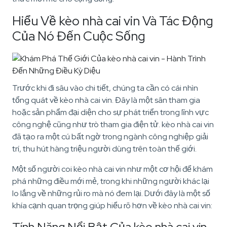
Hiểu Về kèo nhà cai vin Và Tác Động
Của Nó Đến Cuộc Sống
Trước khi đi sâu vào chi tiết, chúng ta cần có cái nhìn
tổng quát về kèo nhà cai vin. Đây là một sân tham gia
hoặc sản phẩm đại diện cho sự phát triển trong lĩnh vực
công nghệ cũng như trò tham gia điện tử. kèo nhà cai vin
đã tạo ra một cú bất ngờ trong ngành công nghiệp giải
trí, thu hút hàng triệu người dùng trên toàn thế giới.
Một số người coi kèo nhà cai vin như một cơ hội để khám
phá những điều mới mẻ, trong khi những người khác lại
lo lắng về những rủi ro mà nó đem lại. Dưới đây là một số
khía cạnh quan trọng giúp hiểu rõ hơn về kèo nhà cai vin:
Tính Năng Nổi Bật Của kèo nhà cai vin