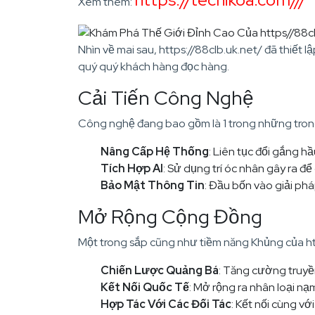
Xem thêm:
Nhìn về mai sau, https://88clb.uk.net/ đã thiết
quý quý khách hàng đọc hàng.
Cải Tiến Công Nghệ
Công nghệ đang bao gồm là 1 trong những trong 
Nâng Cấp Hệ Thống
: Liên tục đổi gắng 
Tích Hợp AI
: Sử dụng trí óc nhân gây ra 
Bảo Mật Thông Tin
: Đầu bốn vào giải p
Mở Rộng Cộng Đồng
Một trong sắp cũng như tiềm năng Khủng của htt
Chiến Lược Quảng Bá
: Tăng cường truyề
Kết Nối Quốc Tế
: Mở rộng ra nhân loại n
Hợp Tác Với Các Đối Tác
: Kết nối cùng v