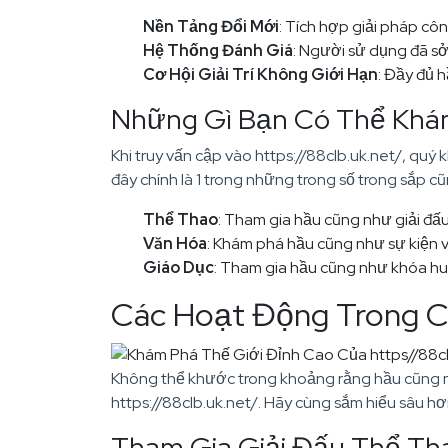
Nền Tảng Đổi Mới
: Tích hợp giải pháp cô
Hệ Thống Đánh Giá
: Người sử dụng đã sở
Cơ Hội Giải Trí Không Giới Hạn
: Đầy đủ 
Những Gì Bạn Có Thể Khám
Khi truy vấn cập vào https://88clb.uk.net/, qu
đây chính là 1 trong những trong số trong sắp
Thể Thao
: Tham gia hầu cũng như giải đấ
Văn Hóa
: Khám phá hầu cũng như sự kiện v
Giáo Dục
: Tham gia hầu cũng như khóa huấn
Các Hoạt Động Trong Cộ
Không thể khước trong khoảng rằng hầu cũng nh
https://88clb.uk.net/. Hãy cùng sắm hiểu sâu h
Tham Gia Giải Đấu Thể Th