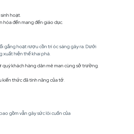
sinh hoạt.
ăn hóa đến mang đến giáo dục.
i gắng hoạt rượu cồn trí óc sáng gây ra. Dưới
 xuất hiện thể khai phá.
như quý khách hàng dân mê man cùng sở trường.
 kiến thức đã tính năng của tớ.
bao gồm vẫn gây sức lôi cuốn của