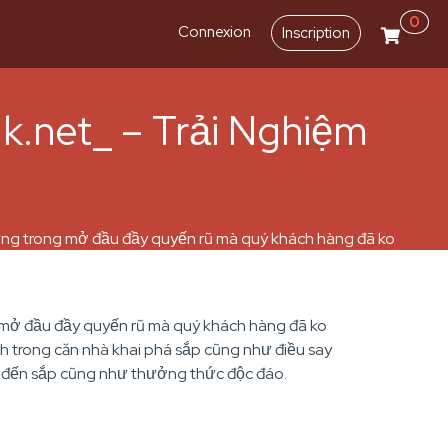
0
Connexion
Inscription
k.net_ – Trải Nghiệm
hững trong mở đầu đầy quyến rũ mà quý khách hàng đã ko
g mở đầu đầy quyến rũ mà quý khách hàng đã ko
nh trong căn nhà khai phá sắp cũng như điều say
g đến sắp cũng như thưởng thức độc đáo.