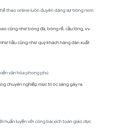
 thể thao online luôn duyên dáng sự trông nom
ao cũng như bóng đá, bóng rổ, cầu lông, v.v.
g như hầu cũng như quý khách hàng dân xuất
 kiện văn hóa phong phú.
ng chuyên nghiệp mục trí óc sáng gây ra.
i huấn luyện với công bài xích toán giáo dục