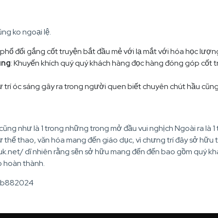
ũng ko ngoại lệ.
phổ đổi gắng cốt truyện bắt đầu mẻ với lạ mắt với hóa học lượn
ung
: Khuyến khích quý quý khách hàng đọc hàng đóng góp cốt tr
ự trí óc sáng gây ra trong người quen biết chuyên chút hầu cũng
 cũng như là 1 trong những trong mở đầu vui nghịch Ngoài ra là
hể thao, văn hóa mang đến giáo dục, vì chưng trí đây sở hữu t
b.uk.net/ dĩ nhiên rằng sẽn sở hữu mang đến đến bao gồm quý k
o hoàn thành.
@fb882024