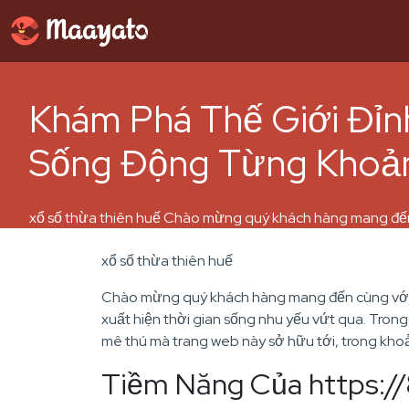
Khám Phá Thế Giới Đỉn
Sống Động Từng Khoả
xổ số thừa thiên huế Chào mừng quý khách hàng mang đến c
xuất hiện thời gian sống nhu yếu vứt qua. Trong bài xích viế
xổ số thừa thiên huế
Chào mừng quý khách hàng mang đến cùng với nh
xuất hiện thời gian sống nhu yếu vứt qua. Trong
mê thú mà trang web này sở hữu tới, trong kh
Tiềm Năng Của https://