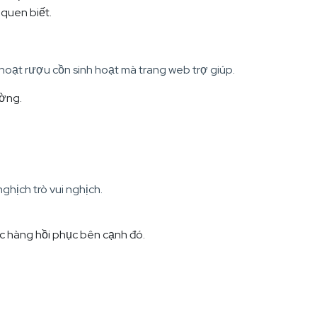
 quen biết.
hoạt rượu cồn sinh hoạt mà trang web trợ giúp.
ường.
ghịch trò vui nghịch.
c hàng hồi phục bên cạnh đó.