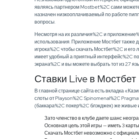
являясь партнером Mostbet%2C сами можете 
назначен низкооплачиваемый по работе пипп
вопросы.
Несмотря на их различия%2C и приложение%
использования. Приложение Мостбет также д
игрока%2C чтобы скачать Мостбет%2C и его 
имеет удобный а приятный интерфейс%2C поз
экрана%2C и вы можете выбрать тот из 27 яз
Ставки Live в Мостбет
В главной странице сайта есть вкладка «Ка
слоты от Playson%2C Spinomenal%2C Pragmati
(баккара%2C покер%2C блэкджек) же живые 
Зато членство в клубе даете шанс неог
Основная цель этой игры — иметь 3 карт
Скачать Мостбет невозможно с официаль