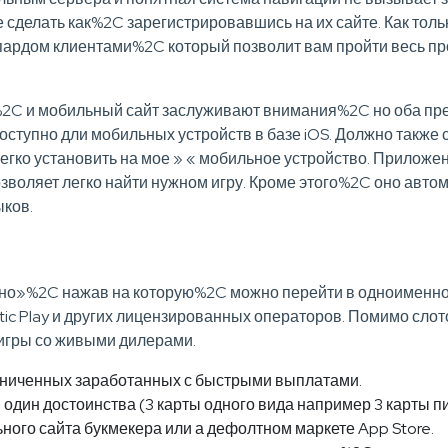
сделать как%2C зарегистрировавшись на их сайте. Как толь
ардом клиентами%2C который позволит вам пройти весь про
2C и мобильный сайт заслуживают внимания%2C но оба пре
оступно дли мобильных устройств в базе iOS. Должно такж
легко установить на мое » « мобильное устройство. Прилож
воляет легко найти нужном игру. Кроме этого%2C оно авто
ыков.
зино»%2C нажав на которую%2C можно перейти в одноименно
c Play и других лицензированных операторов. Помимо слото
игры со живыми дилерами.
раниченных заработанных с быстрыми выплатами.
ы один достоинства (3 карты одного вида например 3 карты
ного сайта букмекера или а дефолтном маркете App Store.