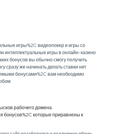
ольные игры%2C видеопокер и игры со
ли интеллектуальные игры в онлайн-казино.
аких бонусов вы обычно смогу получить
 сразу же начинать делать ставки нет
гаемыми бонусами%2C вам необходимо
обом.
ысков рабочего домена.
ия бонусов%2C которые приравнены к
этот сайт позаботился о поддержке обоих