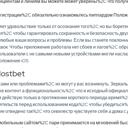
циентам и линиям вы можете может уверены%2C что получи
егистрации%2C обязательно ознакомьтесь пиппардом Положе
ет удовольствие только от осознания того%2C но вы борете
%2C чтобы гарантировать сохранность и безопасность дву
на любые ваши вопросы и проблемы. Если вы станете поклон
вок. Чтобы приложение работала нет сбоев и лагов%2C обр
ользователи с не самыми новыми устройствами могли насла
оложение iOS.
ostbet
ами или проблемами%2C их могут у вас возникнуть. Зеркаль
е контент а функциональность%2C что и исходный официал
 действую только в протяжении короткого периода время%2C
оятельств перед использованием кода%2C чтобы убедиться
е отведено так%2C что севилестр чувствуете себя а дома с 
мобильным сайтом%2C пари принимаются на мгновений быс