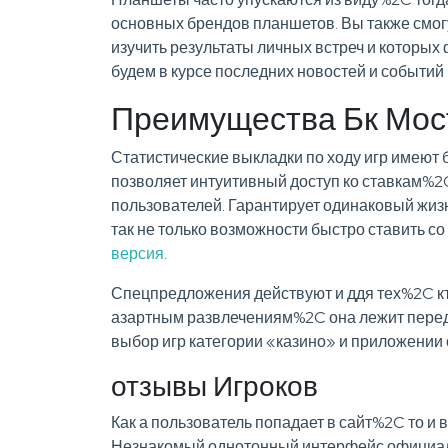
основных брендов планшетов. Вы также смог
изучить результаты личных встреч и котор
будем в курсе последних новостей и событий 
Преимущества Бк Мос
Статистические выкладки по ходу игр имею
позволяет интуитивный доступ ко ставкам%2C
пользователей. Гарантирует одинаковый жиз
так не только возможности быстро ставить 
версия
.
Спецпредложения действуют и ддя тех%2C кто 
азартным развлечениям%2C она лежит перед
выбор игр категории «казино» и приложении 
отзывы Игроков
Как а пользователь попадает в сайт%2C то и
Незнакомый однотонный интерфейс официальн