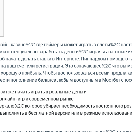
лайн-казино%2C где геймеры может играть в слоты%2C наст
и и потенциально заработать деньги%2C играя и азартные и
об начать делать ставки в Интернете. Пиппардом помощью т
 ваш счет или регистрации. Это означающее%2C что вы могу
ть хорошую прибыль. Чтобы воспользоваться всеми предла
вести пополнение баланса любым доступным в Мостбет спос
ит же начать играть в реальные деньги.
онлайн-игр и современном рынке.
ркало%2C которое убирает необходимость постоянного роз
 выполнять в бесплатной версии или в режиме использован
 речь идет том приложениях для ставок на спорт%2C только 