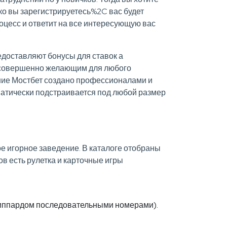
ко вы зарегистрируетесь%2C вас будет
цесс и ответит на все интересующую вас
доставляют бонусы для ставок а
е совершенно желающим для любого
ение Мостбет создано профессионалами и
матически подстраивается под любой размер
е игорное заведение. В каталоге отобраны
в есть рулетка и карточные игры
 пиппардом последовательными номерами).