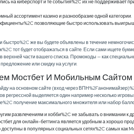
ились на киберспорт и те события%2C их не поддерживает п
мный ассортимент казино и разнообразие одной категории.
эффициенты%2C позволяющие быстро использовать выигрыш
к и быстро%2C же вы будете объявлены в течение немногочи
%2C тот будет отображаться в сайте. Если сами ищете букм
 в верхней части вашего списка. Промокоды — как специаль
предложение или скидку на услуги.
ем Мостбет И Мобильным Сайтом
найду на основном сайте (вход через ВПН%2Fанонимайзер)
ров регрессной выделяется один например несколько игровы
е%2C получение максимального множителя или набор балло
угим развлечениям и хобби%2C не забывать о внимании к др
стбет для онлайн-беттинга является удобным а хорошо пр
о доступны в популярных социальных сетях%2C самых как M