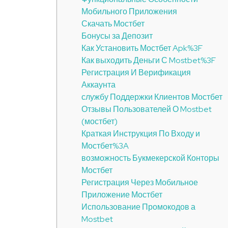
Мобильного Приложения
Скачать Мостбет
Бонусы за Депозит
Как Установить Мостбет Apk%3F
Как выходить Деньги С Mostbet%3F
Регистрация И Верификация
Аккаунта
службу Поддержки Клиентов Мостбет
Отзывы Пользователей О Mostbet
(мостбет)
Краткая Инструкция По Входу и
Мостбет%3A
возможность Букмекерской Конторы
Мостбет
Регистрация Через Мобильное
Приложение Мостбет
Использование Промокодов а
Mostbet