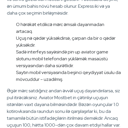
ən ümumi bahis növü hesab olunur. Express iki və ya
daha çox seçimin birləşməsidir.
O hərəkət etdikcə mərc əmsalı dayanmadan
artacaq.
Uçuş nə qədər yüksəkdirsə, çarpan da bir o qədər
yüksəkdir.
Sadə interfeys sayəsində pin up aviator game
slotunu mobil telefondan yükləmək masaüstü
versiyasından daha sürətlidir.
Saytın mobil versiyasında beşinci qeydiyyat üsulu da
mövcuddur – uzadılmış.
Əgər mərc satdığınız andan əvvəl uçuş dayandırılarsa, siz
pul itirəcəksiniz. Aviator Mostbet in çətinliyi uçuşun
istənilən vaxt dayana bilməsindədir. Bəzən oyunçular 1.0
kotirovkasında raundun sonu ilə qarşılaşırlar ki, bu da
tamamilə bütün istifadəçilərin itirilməsi deməkdir. Ancaq
uçuşun 100, hətta 1000-dən çox davam etdiyi hallar var.