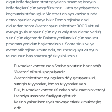
digər istifadəçilərin strategiyalarını sınamaq istəyən
istifadəçilər üçün yaxşı fürsətdir. Hətta qeydiyyatdan
keçməmiş istifadəçilər Mostbet onlayn kazinosunda
demo oyunları oynaya bilər. Demo rejiminə daxil
olduqdan sonra Aviator oyunu Mostbet 3000 virtual
avroya (pulsuz oyun üçün oyun valyutası olaraq verilir)
sizin üçün əlçatandır. Balansı yeniləmək üçün sadəcə
proqramı yenidən başlatmalısınız. Sonra siz əl və ya
avtomatik rejimdə mərc edə, onu təsdiqləyə və oyun
raundunun başlamasını gözləyə bilərsiniz.
Bukmeker kontorunda Spribe şirkətinin hazırladığı
“Aviator” xüsusilə populyardır.
Aviator Mostbet oyunçulara döyüş təyyarələri,
sərnişin təyyarələri, idman təyyarələri və s.
Bəli, bukmeker kontoru Kurakao hökumətinin verdiyi
lisenziya əsasında fəaliyyət göstərir
Kazino yalnız lisenziyalı provayderlərlə əməkdaşlıq
edir.