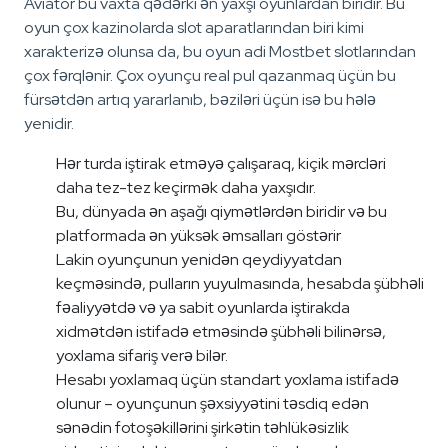
Aviator bu vaxta qədərki ən yaxşı oyunlardan biridir. Bu
oyun çox kazinolarda slot aparatlarından biri kimi
xarakterizə olunsa da, bu oyun adi Mostbet slotlarından
çox fərqlənir. Çox oyunçu real pul qazanmaq üçün bu
fürsətdən artıq yararlanıb, bəziləri üçün isə bu hələ
yenidir.
Hər turda iştirak etməyə çalışaraq, kiçik mərcləri
daha tez-tez keçirmək daha yaxşıdır.
Bu, dünyada ən aşağı qiymətlərdən biridir və bu
platformada ən yüksək əmsalları göstərir
Lakin oyunçunun yenidən qeydiyyatdan
keçməsində, pulların yuyulmasında, hesabda şübhəli
fəaliyyətdə və ya sabit oyunlarda iştirakda
xidmətdən istifadə etməsində şübhəli bilinərsə,
yoxlama sifariş verə bilər.
Hesabı yoxlamaq üçün standart yoxlama istifadə
olunur – oyunçunun şəxsiyyətini təsdiq edən
sənədin fotoşəkillərini şirkətin təhlükəsizlik