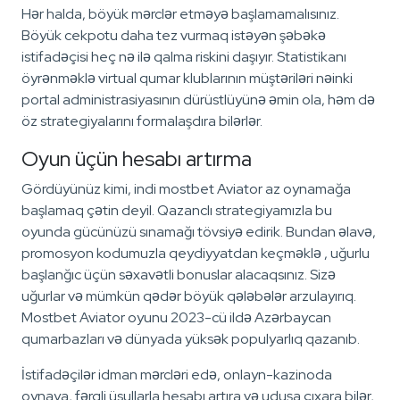
Hər halda, böyük mərclər etməyə başlamamalısınız.
Böyük cekpotu daha tez vurmaq istəyən şəbəkə
istifadəçisi heç nə ilə qalma riskini daşıyır. Statistikanı
öyrənməklə virtual qumar klublarının müştəriləri nəinki
portal administrasiyasının dürüstlüyünə əmin ola, həm də
öz strategiyalarını formalaşdıra bilərlər.
Oyun üçün hesabı artırma
Gördüyünüz kimi, indi mostbet Aviator az oynamağa
başlamaq çətin deyil. Qazanclı strategiyamızla bu
oyunda gücünüzü sınamağı tövsiyə edirik. Bundan əlavə,
promosyon kodumuzla qeydiyyatdan keçməklə , uğurlu
başlanğıc üçün səxavətli bonuslar alacaqsınız. Sizə
uğurlar və mümkün qədər böyük qələbələr arzulayırıq.
Mostbet Aviator oyunu 2023-cü ildə Azərbaycan
qumarbazları və dünyada yüksək populyarlıq qazanıb.
İstifadəçilər idman mərcləri edə, onlayn-kazinoda
oynaya, fərqli üsullarla hesabı artıra və uduşa çıxara bilər,