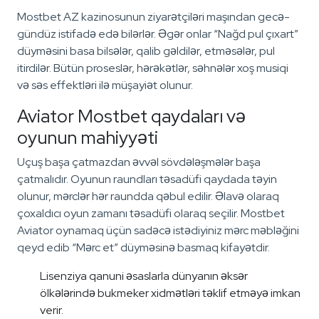
Mostbet AZ kazinosunun ziyarətçiləri maşından gecə-
gündüz istifadə edə bilərlər. Əgər onlar “Nağd pul çıxart”
düyməsini basa bilsələr, qalib gəldilər, etməsələr, pul
itirdilər. Bütün proseslər, hərəkətlər, səhnələr xoş musiqi
və səs effektləri ilə müşayiət olunur.
Aviator Mostbet qaydaları və
oyunun mahiyyəti
Uçuş başa çatmazdan əvvəl sövdələşmələr başa
çatmalıdır. Oyunun raundları təsadüfi qaydada təyin
olunur, mərclər hər raundda qəbul edilir. Əlavə olaraq
çoxaldıcı oyun zamanı təsadüfi olaraq seçilir. Mostbet
Aviator oynamaq üçün sadəcə istədiyiniz mərc məbləğini
qeyd edib “Mərc et” düyməsinə basmaq kifayətdir.
Lisenziya qanuni əsaslarla dünyanın əksər
ölkələrində bukmeker xidmətləri təklif etməyə imkan
verir.