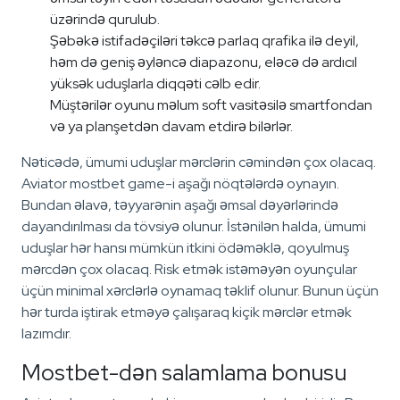
üzərində qurulub.
Şəbəkə istifadəçiləri təkcə parlaq qrafika ilə deyil,
həm də geniş əyləncə diapazonu, eləcə də ardıcıl
yüksək uduşlarla diqqəti cəlb edir.
Müştərilər oyunu məlum soft vasitəsilə smartfondan
və ya planşetdən davam etdirə bilərlər.
Nəticədə, ümumi uduşlar mərclərin cəmindən çox olacaq.
Aviator mostbet game-i aşağı nöqtələrdə oynayın.
Bundan əlavə, təyyarənin aşağı əmsal dəyərlərində
dayandırılması da tövsiyə olunur. İstənilən halda, ümumi
uduşlar hər hansı mümkün itkini ödəməklə, qoyulmuş
mərcdən çox olacaq. Risk etmək istəməyən oyunçular
üçün minimal xərclərlə oynamaq təklif olunur. Bunun üçün
hər turda iştirak etməyə çalışaraq kiçik mərclər etmək
lazımdır.
Mostbet-dən salamlama bonusu