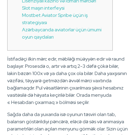
Lisenziyalı kazino və idman mərcləri
Slot maşın interfeysi
Mostbet Aviator Spribe üçün iş
strategiyası
Azərbaycanda aviatorlar üçün ümumi
oyun qaydaları
İstifadəçi ilkin mərc edir, məbləği müəyyən edir və raund
başlayır. Prosesdə o, artır və artıq 2-3 dəfə çökə bilər,
lakin bəzən 100x və ya daha çox ola bilər. Daha yaxşısının
vəzifəsi, təyyarə getməzdən əvvəl mərci vaxtında
bağlamaqdır. Pul vəsaitlərinin çıxarılması şəxsi hesabınız
vasitəsilə də həyata keçirilə bilər. Orada menyuda
« Hesabdan çıxarmaq » bölməsi seçilir.
Sağda daha da yuxarıda isə oyunun təsviri olan tab,
balansın göstərildiyi pəncərə, eləcə də səs və animasiya
parametrləri olan açılan menyunu görmək olar. Sizin üçün