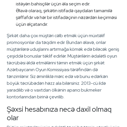
istəyən bahisçilər üçün əla seçim edir.
Əlavə olaraq, şirkətin istifadə qaydaları tamamilə
şəffafdır və hər bir istifadəçinin nəzərdən keçirməsi
üçün əlçatandır.
Şirkət daha çox müştəri cəlb etmək üçün müxtəlif
promosyonlar da təqdim edir. Bundan əlavə, onlar
müştərilərə uduşlarını artırmağa kömək edə biləcək geniş
çeşiddə bonuslar təklif edirlər. Müştərilərin ədalətli oyun
təcrübəsi əldə etmələrini təmin etmək üçün şirkət
Azərbaycanın Oyun Komissiyası tərəfindən də
tənzimlənir. Siz əminliklə mərc edə və bunu edərkən
böyük təcrübədən həzz ala bilərsiniz. 2013-cü ildə
yaradılıb və o vaxtdan ölkənin aparıcı bukmeker
kontorlarından birinə çevrilib.
Şəxsi hesabınıza necə daxil olmaq
olar