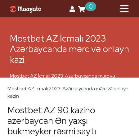
0
Mostbet AZ İcmalı 2023 ️
Azərbaycanda mərc və onlayn
kazi
Mostbet AZ İcmalı 2023
Azərbaycanda mərc və
onlayn kazin Mostbet AZ 90 kazino azerbaycan Ən
Mostbet AZ İcmalı 2023 ️ Azərbaycanda mərc və onlayn
yaxşı bukmeyker rəsmi saytı Content Şəxsi hesabınıza
kazin
necə daxil olmaq olar kliklə qeydiyyat Bukmeker
kontorunun lisenziyası varmı? İdmana necə mərc
Mostbet AZ 90 kazino
etmək olar?
Mərc oyunlarından pulu necə çıxarmaq
azerbaycan Ən yaxşı
olar? Mostbet-də necə mərc etməli? Mostbet
tətbiqdə oynamaq üçün mənə ikinci […]
bukmeyker rəsmi saytı