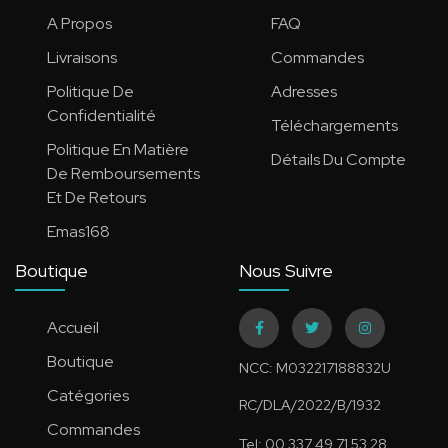
A Propos
FAQ
Livraisons
Commandes
Politique De
Adresses
Confidentialité
Téléchargements
Politique En Matière
Détails Du Compte
De Remboursements
Et De Retours
Emas168
Boutique
Nous Suivre
Accueil
Boutique
NCC: M032217188832U
Catégories
RC/DLA/2022/B/1932
Commandes
Tel: 00 337 49 71 53 28