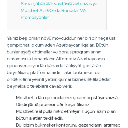
Sosial şəbəkələr vasitəsilə avtorizasiya
Mostbet Az-90-da Bonuslar Və
Promosyonlar
Yalnız beş idman növü mövcuddur, hər biri bir neçə üst
çempionat, o cümlədən Azərbaycan liqaları. Bütün
bunlar aşağı ehtimallar və bonus proqramlarının
olmaması ilə tamamlanır. Alternativ Azərbaycanın
qanunvericiliyindən kənarda fəaliyyət göstərən
beynəlxalq platformalardır. Lakin bukmeker öz
öhdəliklərini yerinə yetirir, qumar biznesi ilə əlaqədar
beynəlxalq tələblərə cavab verir.
Mostbet-dən qazanclarınızı çıxarmaq istəyirsinizsə,
təsdiqləmə prosesindən keçməlisiniz.
Mostbet real pulla mərc etməyiniz üçün lazım olan
bütün alətləri təklif edir.
Bu, bizim bukmeker kontorunu qazanclarını artırmaq