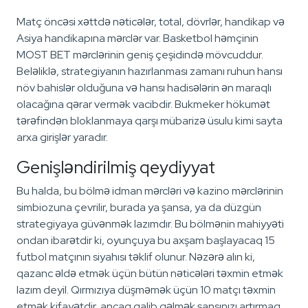
Matç öncəsi xəttdə nəticələr, total, dövrlər, handikap və
Asiya handikapına mərclər var. Basketbol həmçinin
MOST BET mərclərinin geniş çeşidində mövcuddur.
Beləliklə, strategiyanın hazırlanması zamanı ruhun hansı
növ bahislər olduğuna və hansı hadisələrin ən maraqlı
olacağına qərar vermək vacibdir. Bukmeker hökumət
tərəfindən bloklanmaya qarşı mübarizə üsulu kimi sayta
arxa girişlər yaradır.
Genişləndirilmiş qeydiyyat
Bu halda, bu bölmə idman mərcləri və kazino mərclərinin
simbiozuna çevrilir, burada ya şansa, ya da düzgün
strategiyaya güvənmək lazımdır. Bu bölmənin mahiyyəti
ondan ibarətdir ki, oyunçuya bu axşam başlayacaq 15
futbol matçının siyahısı təklif olunur. Nəzərə alın ki,
qazanc əldə etmək üçün bütün nəticələri təxmin etmək
lazım deyil. Qırmızıya düşməmək üçün 10 matçı təxmin
etmək kifayətdir, ancaq qalib gəlmək şansınızı artırmaq