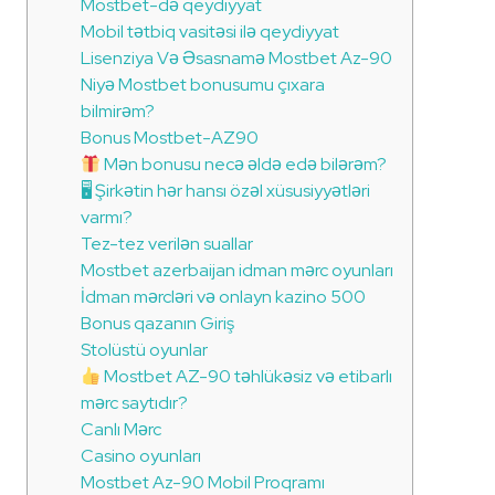
Mostbet-də qeydiyyat
Mobil tətbiq vasitəsi ilə qeydiyyat
Lisenziya Və Əsasnamə Mostbet Az-90
Niyə Mostbet bonusumu çıxara
bilmirəm?
Bonus Mostbet-AZ90
Mən bonusu necə əldə edə bilərəm?
🖥 Şirkətin hər hansı özəl xüsusiyyətləri
varmı?
Tez-tez verilən suallar
Mostbet azerbaijan idman mərc oyunları
İdman mərcləri və onlayn kazino 500
Bonus qazanın Giriş
Stolüstü oyunlar
Mostbet AZ-90 təhlükəsiz və etibarlı
mərc saytıdır?
Canlı Mərc
Casino oyunları
Mostbet Az-90 Mobil Proqramı