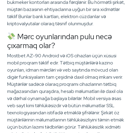
bukmeker kontorları arasında fərqlənir. Bu hörmətli şirkət,
müştəri bazasının ehtiyaclarına uyğun bir sıra xidmətlər
təklif Bunlar bank kartları, elektron cüzdanlar və
kriptovalyutalar olaraq təsnif olunmuşdur.
Mərc oyunlarından pulu necə
çıxarmaq olar?
Mostbet AZ-90 Android və iOS cihazları üçün xüsusi
mobil proqram təklif edir. Tətbiq müştərilərə kazino
oyunları, idman mərcləri və veb saytında mövcud olan
digər funksiyaların tam çeşidinə daxil olmaq imkanı verir.
Müştərilər sadəcə olaraq proqramı cihazlarının tətbiq
mağazasından quraşdıra, hesab məlumatları ilə daxil ola
və dərhal oynamağa başlaya bilərlər. Mobil versiya əsas
veb sayt kimi təhlükəsizdir və bütün məlumatlar SSL
texnologiyasından istifadə etməklə şifrələnir. Şirkət öz
müştərilərinin məlumatlarının təhlükəsizliyini təmin etmək
üçün bütün lazımi tədbirləri görür. Təhlükəsizlik xidməti