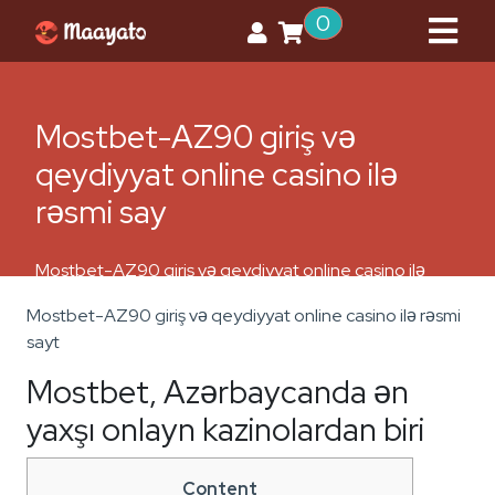
0
Mostbet-AZ90 giriş və
qeydiyyat online casino ilə
rəsmi say
Mostbet-AZ90 giriş və qeydiyyat online casino ilə
rəsmi sayt Mostbet, Azərbaycanda ən yaxşı onlayn
Mostbet-AZ90 giriş və qeydiyyat online casino ilə rəsmi
kazinolardan biri Content Stolüstü oyunlar Mostbet
sayt
onlayn poker Mostbet-də niyə təsdiqlənməliyəm?
Azərbaycandan olan oyunçular Mostbet-dən istifadə
Mostbet, Azərbaycanda ən
edə bilər? Canlı Hesab Mostbet pul çıxarma metodları
yaxşı onlayn kazinolardan biri
Mobil proqramında bonus əldə edə bilərəmmi?
Mostbet AZ-90 saytının funksional imkanları Mostbet
qeydiyyat qaydaları Mostbet-də sevimli kazino […]
Content