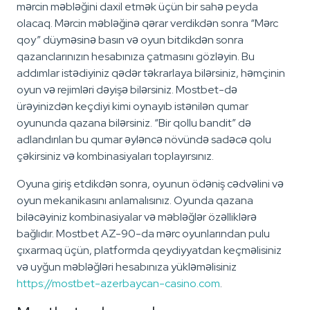
mərcin məbləğini daxil etmək üçün bir sahə peyda
olacaq. Mərcin məbləğinə qərar verdikdən sonra “Mərc
qoy” düyməsinə basın və oyun bitdikdən sonra
qazanclarınızın hesabınıza çatmasını gözləyin. Bu
addımlar istədiyiniz qədər təkrarlaya bilərsiniz, həmçinin
oyun və rejimləri dəyişə bilərsiniz. Mostbet-də
ürəyinizdən keçdiyi kimi oynayıb istənilən qumar
oyununda qazana bilərsiniz. “Bir qollu bandit” də
adlandırılan bu qumar əyləncə növündə sadəcə qolu
çəkirsiniz və kombinasiyaları toplayırsınız.
Oyuna giriş etdikdən sonra, oyunun ödəniş cədvəlini və
oyun mekanikasını anlamalısınız. Oyunda qazana
biləcəyiniz kombinasiyalar və məbləğlər özəlliklərə
bağlıdır. Mostbet AZ-90-da mərc oyunlarından pulu
çıxarmaq üçün, platformda qeydiyyatdan keçməlisiniz
və uyğun məbləğləri hesabınıza yükləməlisiniz
https://mostbet-azerbaycan-casino.com
.