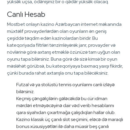
yüksək uçsa, ödənişiniz bir o qədər yüksək olacaq.
Canlı Hesab
Mostbet onlayn kazino Azərbaycan internet məkanında
müxtəlif provayderlərdən olan oyunların ən geniş
çeşiddə təqdim edən kazinolardan biridir. Bu
kateqoriyada filtrləri tənzimləyərək janr, provayder və
növlərinə görə axtarış etməklə özünüzə tam uyğun olan
oyunu tapa bilərsiniz. Buna görə də sizə kimsə bir oyun
məsləhət görübsə, bu kateqoriyaya baxmaq yaxşı fikirdir,
çünki burada rahat axtarışla onu tapa biləcəksiniz.
Futzal və ya stolüstü tennis oyunlarını canlı izləyə
bilərsiniz.
Keçmiş çəngəlçilərin gələcəkdə bu cür idman
mərcləri etməyəcəyinə dair vəd verib hesablarını
qara siyahıdan çıxartmağa çalışdıqları hallar olub.
Kazino klassik üç çarxlı slot seçimini, eləcə də maraqlı
bonus xüsusiyyətləri ilə daha müasir beş çarxlı