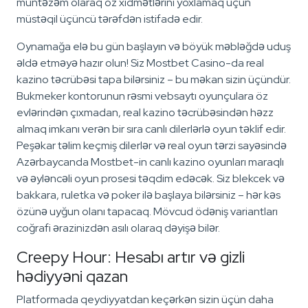
müntəzəm olaraq öz xidmətlərini yoxlamaq üçün
müstəqil üçüncü tərəfdən istifadə edir.
Oynamağa elə bu gün başlayın və böyük məbləğdə uduş
əldə etməyə hazır olun! Siz Mostbet Casino-da real
kazino təcrübəsi tapa bilərsiniz – bu məkan sizin üçündür.
Bukmeker kontorunun rəsmi vebsaytı oyunçulara öz
evlərindən çıxmadan, real kazino təcrübəsindən həzz
almaq imkanı verən bir sıra canlı dilerlərlə oyun təklif edir.
Peşəkar təlim keçmiş dilerlər və real oyun tərzi sayəsində
Azərbaycanda Mostbet-in canlı kazino oyunları maraqlı
və əyləncəli oyun prosesi təqdim edəcək. Siz blekcek və
bakkara, ruletka və poker ilə başlaya bilərsiniz – hər kəs
özünə uyğun olanı tapacaq. Mövcud ödəniş variantları
coğrafi ərazinizdən asılı olaraq dəyişə bilər.
Creepy Hour: Hesabı artır və gizli
hədiyyəni qazan
Platformada qeydiyyatdan keçərkən sizin üçün daha