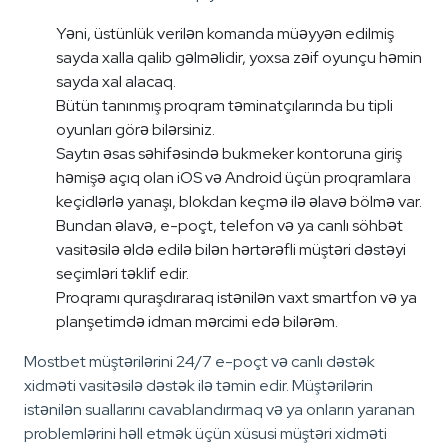
Yəni, üstünlük verilən komanda müəyyən edilmiş
sayda xalla qalib gəlməlidir, yoxsa zəif oyunçu həmin
sayda xal alacaq.
Bütün tanınmış proqram təminatçılarında bu tipli
oyunları görə bilərsiniz.
Saytın əsas səhifəsində bukmeker kontoruna giriş
həmişə açıq olan iOS və Android üçün proqramlara
keçidlərlə yanaşı, blokdan keçmə ilə əlavə bölmə var.
Bundan əlavə, e-poçt, telefon və ya canlı söhbət
vasitəsilə əldə edilə bilən hərtərəfli müştəri dəstəyi
seçimləri təklif edir.
Proqramı quraşdıraraq istənilən vaxt smartfon və ya
planşetimdə idman mərcimi edə bilərəm.
Mostbet müştərilərini 24/7 e-poçt və canlı dəstək
xidməti vasitəsilə dəstək ilə təmin edir. Müştərilərin
istənilən suallarını cavablandırmaq və ya onların yaranan
problemlərini həll etmək üçün xüsusi müştəri xidməti