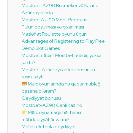
Mostbet-AZ90 Bukmeker və Kazino
Azərbaycanda
Mostbet Az-90 Mobil Proqramı
Pulun qoyulması və çıxarılması
Məsləhət Roulette oyunu üçün
Advantages of Registering to Play Free
Demo Slot Games
Mostbet nədir? Mostbet realdır, yoxsa
saxta?
Mostbet: Azərbaycan kazinosunun
rəsmi saytı
Mərc oyunlarında nə qədər məbləğ
qazana bilərəm?
Qeydiyyat bonusu
Mostbet-AZ90 Canlı Kazi̇no
Mərc oynamağa hər hansı
məhdudiyyətlər varmı?
Mobil telefonla qeydiyyat