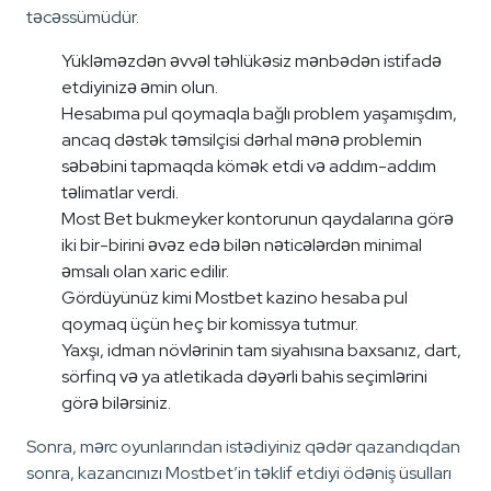
təcəssümüdür.
Yükləməzdən əvvəl təhlükəsiz mənbədən istifadə
etdiyinizə əmin olun.
Hesabıma pul qoymaqla bağlı problem yaşamışdım,
ancaq dəstək təmsilçisi dərhal mənə problemin
səbəbini tapmaqda kömək etdi və addım-addım
təlimatlar verdi.
Most Bet bukmeyker kontorunun qaydalarına görə
iki bir-birini əvəz edə bilən nəticələrdən minimal
əmsalı olan xaric edilir.
Gördüyünüz kimi Mostbet kazino hesaba pul
qoymaq üçün heç bir komissya tutmur.
Yaxşı, idman növlərinin tam siyahısına baxsanız, dart,
sörfinq və ya atletikada dəyərli bahis seçimlərini
görə bilərsiniz.
Sonra, mərc oyunlarından istədiyiniz qədər qazandıqdan
sonra, kazancınızı Mostbet’in təklif etdiyi ödəniş üsulları