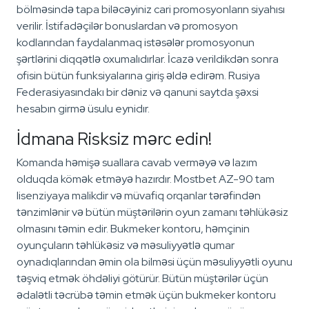
bölməsində tapa biləcəyiniz cari promosyonların siyahısı
verilir. İstifadəçilər bonuslardan və promosyon
kodlarından faydalanmaq istəsələr promosyonun
şərtlərini diqqətlə oxumalıdırlar. İcazə verildikdən sonra
ofisin bütün funksiyalarına giriş əldə edirəm. Rusiya
Federasiyasındakı bir dəniz və qanuni saytda şəxsi
hesabın girmə üsulu eynidır.
İdmana Risksiz mərc edin!
Komanda həmişə suallara cavab verməyə və lazım
olduqda kömək etməyə hazırdır. Mostbet AZ-90 tam
lisenziyaya malikdir və müvafiq orqanlar tərəfindən
tənzimlənir və bütün müştərilərin oyun zamanı təhlükəsiz
olmasını təmin edir. Bukmeker kontoru, həmçinin
oyunçuların təhlükəsiz və məsuliyyətlə qumar
oynadıqlarından əmin ola bilməsi üçün məsuliyyətli oyunu
təşviq etmək öhdəliyi götürür. Bütün müştərilər üçün
ədalətli təcrübə təmin etmək üçün bukmeker kontoru