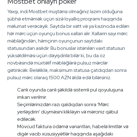
Mostbet onlayn poker
Yaxşı, indi Mostbet müştərisi olmağınız lazım olduğuna
şübhə etməmək üçün sizə loyallıq proqramı haqqında
məlumat verəcəyik. Saytda bir xətt və ya kazinoda edilən
hər mərc üçün oyunçu bonus xalları alır. Xalların sayı mərc
məbləğindən, həmçinin oyunçunun saytdakı
statusundan asılıdır. Bu bonuslar istənilən vaxt statusun
yüksəldilməsi üçün dəyişdirilə bilər ki, bu da öz
növbəsində müxtəlif məbləğlərə pulsuz mərclər
gətirəcək. Beləliklə, maksimum statusa çatdıqdan sonra
pulsuz mərc olaraq 1500 AZN əldə edə bilərsiniz.
Canlı oyunda canlı şəkildə sistemli pul qoyuluşuna
imkan verilmir.
Seçimlərinizdən razı qaldıqdan sonra ‘Mərc
yerləşdirin’ düyməsini klikləyin və mərciniz qəbul
ediləcək.
Mövcud faktura ödəmə variantları, habelə limitlər və
digər vacib xüsusiyyətlər haqqında aşağıdakı