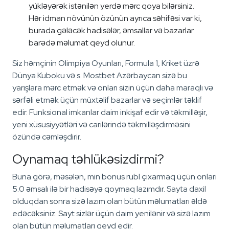
yükləyərək istənilən yerdə mərc qoya bilərsiniz.
Hər idman növünün özünün ayrıca səhifəsi var ki,
burada gələcək hadisələr, əmsallar və bazarlar
barədə məlumat qeyd olunur.
Siz həmçinin Olimpiya Oyunları, Formula 1, Kriket üzrə
Dünya Kuboku və s. Mostbet Azərbaycan sizə bu
yarışlara mərc etmək və onları sizin üçün daha maraqlı və
sərfəli etmək üçün müxtəlif bazarlar və seçimlər təklif
edir. Funksional imkanlar daim inkişaf edir və təkmilləşir,
yeni xüsusiyyətləri və carilərində təkmilləşdirməsini
özündə cəmləşdirir.
Oynamaq təhlükəsizdirmi?
Buna görə, məsələn, min bonus rubl çıxarmaq üçün onları
5.0 əmsalı ilə bir hadisəyə qoymaq lazımdır. Sayta daxil
olduqdan sonra sizə lazım olan bütün məlumatları əldə
edəcəksiniz. Sayt sizlər üçün daim yenilənir və sizə lazım
olan bütün məlumatları qeyd edir.