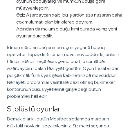
oyunun populyarlığı və mümkün uduşa görə
müəyyənləşdirir.
Əziz Azərbaycan xalqı bu işlərdən sizə nəzərən daha
çox məlumatı olan biri olaraq deyirəm.
Adından da məlum olduğu kimi burada yalnız yeni
oyunlar dərc edilir.
İdman mərcinin bağlanması üçün yeganə hüquqi
operator Topazdır. 5 idman növü mövcuddur ki, onların
hər birində bir neçə əsas çempionat, o cümlədən
Azərbaycan liqaları fəaliyyət göstərir. Oyun hesabından
pul çəkmək funksiyası şəxsi kabinetinizdə mövcuddur.
Nəhayət, proqramlar vasitəsilə daxil olmaq bukmeker
kontorunun xüsusiyyətlərinə girişlə bağlı bütün
problemləri həll edir.
Stolüstü oyunlar
Demək olar ki, bütün Mostbet slotlarında mərclərin
müxtəlif növlərini seçə bilərsiniz. Siz mərci seçəndə