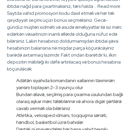
ibtidai nağd para çıxartmalısınız, tərs halda … Read more
[…]
Saytda vahid promosyon kodu daxil etməli və hər tək
qeydiyyat seçimi üçün bonus seçməlisiniz. Gecə-
gündüz müştəri xidməti və asudə əməliyyatlar ilə siz mərc
edərkən vəsaitinizin inamlı əllərdə olduğuna nüfuz edə
bilərsiniz. Lakin hesabınızı doldurmamışdan ibtidai şəxsi
hesabınızın balansına nə miqdar parça köçürəcəyiniz
barədə axtarmaq lazımdır. Fakt ondan ibarətdir ki, ilkin
depozitin məbləği iki dəfə artırılacaq və bonus hesabına
köçürüləcək.
Adətən siyahıda komandanın xallarının təxminən
yarısını toplayan 2-3 oyunçu olur.
Bundan əlavə, seçilmiş para çıxarma üsulundan bağlı
olaraq aşkar mərc tələblərinə və ahora digər şərtlərə
cavab verməli ola bilərsiniz.
Atletika, velosiped idmanı, toqquşma sənəti,
həndbol, basketbol üzrə bahislər.
Dəstək nümayəndələri hər hansı vahid texniki