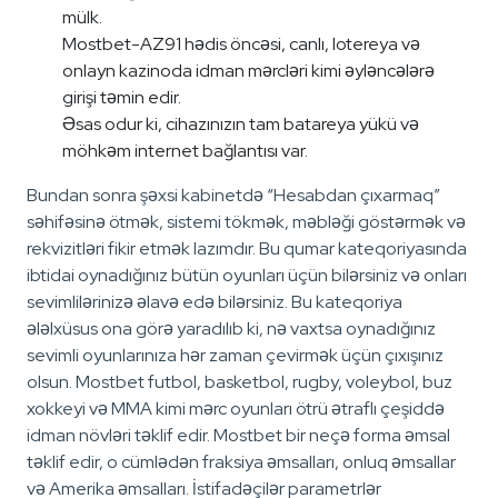
mülk.
Mostbet-AZ91 hədis öncəsi, canlı, lotereya və
onlayn kazinoda idman mərcləri kimi əyləncələrə
girişi təmin edir.
Əsas odur ki, cihazınızın tam batareya yükü və
möhkəm internet bağlantısı var.
Bundan sonra şəxsi kabinetdə “Hesabdan çıxarmaq”
səhifəsinə ötmək, sistemi tökmək, məbləği göstərmək və
rekvizitləri fikir etmək lazımdır. Bu qumar kateqoriyasında
ibtidai oynadığınız bütün oyunları üçün bilərsiniz və onları
sevimlilərinizə əlavə edə bilərsiniz. Bu kateqoriya
ələlxüsus ona görə yaradılıb ki, nə vaxtsa oynadığınız
sevimli oyunlarınıza hər zaman çevirmək üçün çıxışınız
olsun. Mostbet futbol, basketbol, rugby, voleybol, buz
xokkeyi və MMA kimi mərc oyunları ötrü ətraflı çeşiddə
idman növləri təklif edir. Mostbet bir neçə forma əmsal
təklif edir, o cümlədən fraksiya əmsalları, onluq əmsallar
və Amerika əmsalları. İstifadəçilər parametrlər