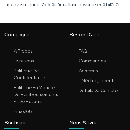
menyusundan istədikləri əmsalların növünü seçə bilərlər.
Compagnie
Besoin D'aide
A Propos
FAQ
Livraisons
Commandes
Politique De
Adresses
Confidentialité
Téléchargements
Politique En Matière
Détails Du Compte
De Remboursements
Et De Retours
Emas168
Boutique
Nous Suivre