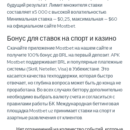
будущий результат. Лимит множителя ставки
составляет х5 000 с высокой волатильностью.
Минимальная ставка — $0,25, максимальная — $60
на официальном сайте Mostbet.
Бонус для ставок на спорт и казино
Скачайте приложение Mostbet на нашем сайте и
получите 100% бонус до BRL на первый депозит. APK
Mostbet поддерживает BRL и популярные платежные
системы (Skrill, Neteller, Visa) в Узбекистане. Это
касается качества техподдержки, которая быстро
отвечает, но глубина вопроса может быть до конца не
проработана. Во всех случаях беттору дополнительно
необходимо выбрать валюту счета и согласиться с
правилами работы БК. Международная беттинговая
площадка Mostbet uz принимает ставки на спорт и
азартные развлечения от клиентов.
Нет ограничений на количество событий, которые