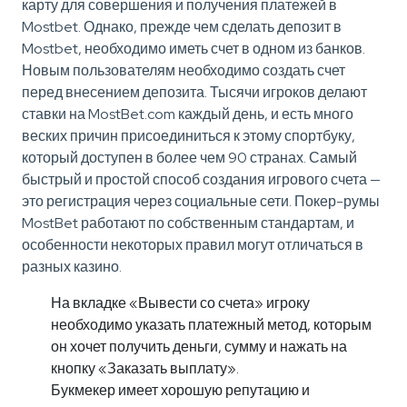
карту для совершения и получения платежей в
Mostbet. Однако, прежде чем сделать депозит в
Mostbet, необходимо иметь счет в одном из банков.
Новым пользователям необходимо создать счет
перед внесением депозита. Тысячи игроков делают
ставки на MostBet.com каждый день, и есть много
веских причин присоединиться к этому спортбуку,
который доступен в более чем 90 странах. Самый
быстрый и простой способ создания игрового счета —
это регистрация через социальные сети. Покер-румы
MostBet работают по собственным стандартам, и
особенности некоторых правил могут отличаться в
разных казино.
На вкладке «Вывести со счета» игроку
необходимо указать платежный метод, которым
он хочет получить деньги, сумму и нажать на
кнопку «Заказать выплату».
Букмекер имеет хорошую репутацию и