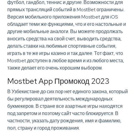
футбол, гандбол, теннис и другие. Возможности для
прямых трансляций событий в MostBet ограничены.
Версия мобильного приложения Mostbet для iOS
обладает теми же функциями, что и его настольные и
другие мобильные аналоги. Вы можете продолжать
вносить средства на свой счет, выводить средства,
делать ставки на любимые спортивные события,
играть в те же игры казино и так далее. Тот факт, что
Mostbet доступен в любое время и из любого места,
также делает его очень хорошим выбором.
Mostbet App Промокод 2023
В Узбекистане до сих пор нет единого закона, который
бы регулировал деятельность международных
букмекеров. В стране все азартные игры находятся
под запретом и поэтому сайт часто блокируется. В
частности, указать дату рождения, имя и фамилию,
пол, страну и город проживания.