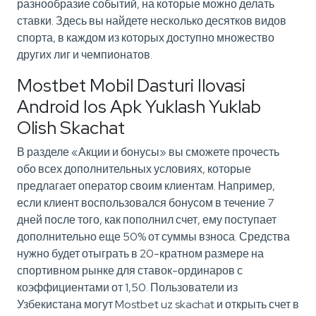
разнообразие событий, на которые можно делать
ставки. Здесь вы найдете несколько десятков видов
спорта, в каждом из которых доступно множество
других лиг и чемпионатов.
Mostbet Mobil Dasturi Ilovasi
Android Ios Apk Yuklash Yuklab
Olish Skachat
В разделе «Акции и бонусы» вы сможете прочесть
обо всех дополнительных условиях, которые
предлагает оператор своим клиентам. Например,
если клиент воспользовался бонусом в течение 7
дней после того, как пополнил счет, ему поступает
дополнительно еще 50% от суммы взноса. Средства
нужно будет отыграть в 20-кратном размере на
спортивном рынке для ставок-ординаров с
коэффициентами от 1,50. Пользователи из
Узбекистана могут Mostbet uz skachat и открыть счет в