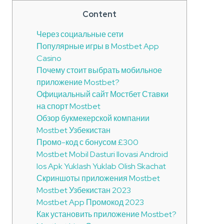
[…]
Content
Через социальные сети
Популярные игры в Mostbet App
Casino
Почему стоит выбрать мобильное
приложение Mostbet?
Официальный сайт Мостбет Ставки
на спорт Mostbet
Обзор букмекерской компании
Mostbet Узбекистан
Промо-код с бонусом £300
Mostbet Mobil Dasturi Ilovasi Android
Ios Apk Yuklash Yuklab Olish Skachat
Скриншоты приложения Mostbet
Mostbet Узбекистан 2023
Mostbet App Промокод 2023
Как установить приложение Mostbet?