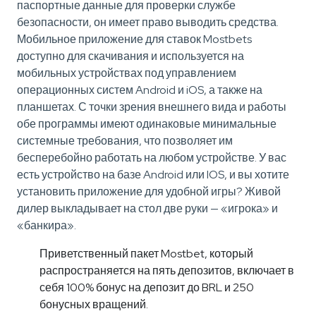
паспортные данные для проверки службе
безопасности, он имеет право выводить средства.
Мобильное приложение для ставок Mostbets
доступно для скачивания и используется на
мобильных устройствах под управлением
операционных систем Android и iOS, а также на
планшетах. С точки зрения внешнего вида и работы
обе программы имеют одинаковые минимальные
системные требования, что позволяет им
бесперебойно работать на любом устройстве. У вас
есть устройство на базе Android или IOS, и вы хотите
установить приложение для удобной игры? Живой
дилер выкладывает на стол две руки — «игрока» и
«банкира».
Приветственный пакет Mostbet, который
распространяется на пять депозитов, включает в
себя 100% бонус на депозит до BRL и 250
бонусных вращений.