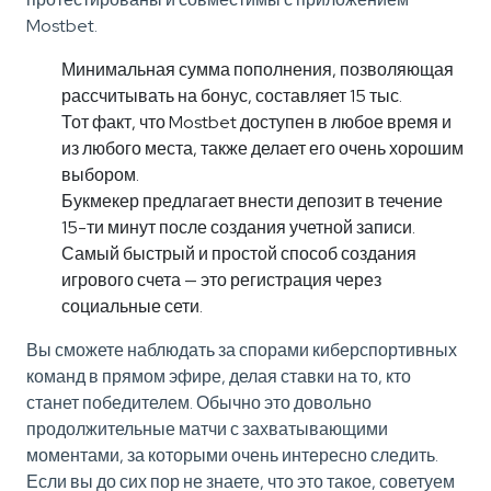
Mostbet.
Минимальная сумма пополнения, позволяющая
рассчитывать на бонус, составляет 15 тыс.
Тот факт, что Mostbet доступен в любое время и
из любого места, также делает его очень хорошим
выбором.
Букмекер предлагает внести депозит в течение
15-ти минут после создания учетной записи.
Самый быстрый и простой способ создания
игрового счета — это регистрация через
социальные сети.
Вы сможете наблюдать за спорами киберспортивных
команд в прямом эфире, делая ставки на то, кто
станет победителем. Обычно это довольно
продолжительные матчи с захватывающими
моментами, за которыми очень интересно следить.
Если вы до сих пор не знаете, что это такое, советуем