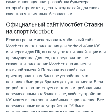
самая инновационная разработка букмекера,
который стремится сделать вход на сайт для своих
клиентов максимально безопасным.
Официальный сайт Мостбет Ставки
на спорт Mostbet
Если вы решите использовать мобильный сайт
Mostbet вместо приложения для Android и/или iOS
или версии для ПК, вы не упустите ни одной акции или
преимущества. Для тех, кто предпочитает не
скачивать приложение Mostbet, оно является
отличной заменой. Пользовательский опыт
ориентирован на мобильное устройство, что
позволяет быстро добраться до нужного места. Если
устройство соответствует системным требованиям,
перечисленным в таблице выше, любое устройство
iOS может использовать мобильное приложение. Все
перечисленные ниже устройства iOS были
протестированы и совместимы с приложением