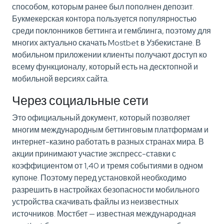
способом, которым ранее был пополнен депозит.
Букмекерская контора пользуется популярностью
среди поклонников беттинга и гемблинга, поэтому для
многих актуально скачать Mostbet в Узбекистане. В
мобильном приложении клиенты получают доступ ко
всему функционалу, который есть на десктопной и
мобильной версиях сайта.
Через социальные сети
Это официальный документ, который позволяет
многим международным беттинговым платформам и
интернет-казино работать в разных странах мира. В
акции принимают участие экспресс-ставки с
коэффициентом от 1,40 и тремя событиями в одном
купоне. Поэтому перед установкой необходимо
разрешить в настройках безопасности мобильного
устройства скачивать файлы из неизвестных
источников. Мостбет — известная международная