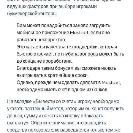
ведущих факторов при выборе игроками
букмекерской конторы.
Вам может понадобиться заново загрузить
мобильное приложение Mostbet, если оно
работает некорректно.
Это касается качества техподдержки, которая
быстро отвечает, но глубина вопроса может быть
до конца не проработана.
Благодаря таким бонусам вы сможете начать
выигрывать в кратчайшие сроки.
Однако, прежде чем сделать депозит в Mostbet,
необходимо иметь счет в одном из банков.
На вкладке «Вывести со счета» игроку необходимо
указать платежный метод, которым он хочет получить
деньги, сумму и нажать на кнопку «Заказать
выплату». Обратите внимание, что выводить
средства пользователю разрешается только тем же