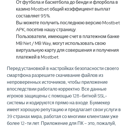
От футбола и баскетбола до бенди и флорбола в
казино Mostbet общий коэффициент выплат
составляет 95%.
Вы можете получить последнюю версию Mostbet
APK, посетив нашу страницу.
Пользователи, имеющие счет в платежном банке
MB Net / MB Way, могут использовать свою
виртуальную карту для совершения и получения
платежей в Mostbet.
Перед установкой в настройках безопасности своего
смартфона разрешите скачивание файлов из
непроверенных источников, чтобы приложение
впоследствии работало корректно. Все данные
игроков защищены с помощью 128-битной SSL-
системы и кодируются прямо на входе. Букмекер
имеет хорошую репутацию и предлагает свои услуги в
39 странах мира, работая со многими клиентами уже
более 12-ти лет. Приложение для ПК – это, пожалуй,