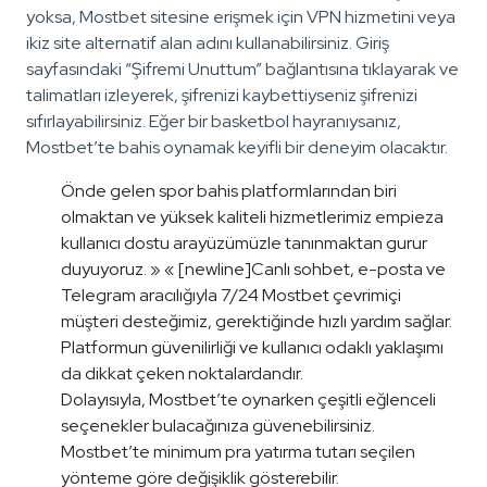
yoksa, Mostbet sitesine erişmek için VPN hizmetini veya
ikiz site alternatif alan adını kullanabilirsiniz. Giriş
sayfasındaki “Şifremi Unuttum” bağlantısına tıklayarak ve
talimatları izleyerek, şifrenizi kaybettiyseniz şifrenizi
sıfırlayabilirsiniz. Eğer bir basketbol hayranıysanız,
Mostbet’te bahis oynamak keyifli bir deneyim olacaktır.
Önde gelen spor bahis platformlarından biri
olmaktan ve yüksek kaliteli hizmetlerimiz empieza
kullanıcı dostu arayüzümüzle tanınmaktan gurur
duyuyoruz. » « [newline]Canlı sohbet, e-posta ve
Telegram aracılığıyla 7/24 Mostbet çevrimiçi
müşteri desteğimiz, gerektiğinde hızlı yardım sağlar.
Platformun güvenilirliği ve kullanıcı odaklı yaklaşımı
da dikkat çeken noktalardandır.
Dolayısıyla, Mostbet’te oynarken çeşitli eğlenceli
seçenekler bulacağınıza güvenebilirsiniz.
Mostbet’te minimum pra yatırma tutarı seçilen
yönteme göre değişiklik gösterebilir.