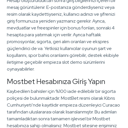
Hesap oluşturulduktan sonra giriş bilgilerinizi içeren bir
mesaj görüntülenir. E-postanıza gönderdiyseniz veya
resim olarak kaydettiyseniz, kullanıcı adınızı ve şifrenizi
giriş formunuza yeniden yazmanız gerekir. Ayrıca,
mevduatlar ve freespinler için bonus fonları, sonraki 4
hesapta para yatırmak için verilir. Ayrıca haftalık
promosyonlar, sigorta, geri alım oranları ve ekspres
güçlendirici de va. Yetkisiz kullanıcılar oyunun şart ve
koşullarını, spor bahis oranlarını görebilir, destek ekibiyle
iletişime geçebilir empieza slot demo sürümlerini
oynayabilirler.
Mostbet Hesabınıza Giriş Yapın
Kaybedilen bahisler için %100 iade edilebilir bir sigorta
poliçesi de bulunmaktadır. MostBet resmi olarak Kıbrıs
Cumhuriyeti’nde kayıtlıdır empieza düzenleyici Curacao
tarafından uluslararası olarak lisanslanmıştır. Bu adımları
tamamladıktan sonra tamamen işlevsel bir Mostbet
hesabınıza sahip olmalısınız. Mostbet sitesine erişiminiz