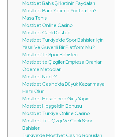
Mostbet Bahis Şirketinin Faydaları
Mostbet Para Yatırma Yöntemleri?
Masa Tenisi
Mostbet Online Casino
Mostbet Canlı Destek
Mostbet Türkiye’de Spor Bahisleri Için
Yasal Ve Güvenli Bir Platform Mu?
Mostbet’te Spor Bahisleri
Mostbet’te Çizgiler Empieza Oranlar
Ödeme Metodları
Mostbet Nedir?
Mostbet Casino’da Büyük Kazanmaya
Hazır Olun
Mostbet Hesabınıza Giriş Yapın
Mostbet Hoşgeldin Bonusu
Mostbet Türkiye Online Casino
Mostbet Tr – Çizgi Ve Canlı Spor
Bahisleri
Türkiye’de Mostbet Casino Bonusları