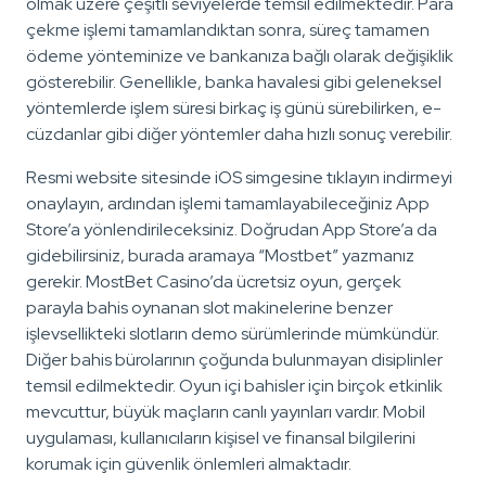
olmak üzere çeşitli seviyelerde temsil edilmektedir. Para
çekme işlemi tamamlandıktan sonra, süreç tamamen
ödeme yönteminize ve bankanıza bağlı olarak değişiklik
gösterebilir. Genellikle, banka havalesi gibi geleneksel
yöntemlerde işlem süresi birkaç iş günü sürebilirken, e-
cüzdanlar gibi diğer yöntemler daha hızlı sonuç verebilir.
Resmi website sitesinde iOS simgesine tıklayın indirmeyi
onaylayın, ardından işlemi tamamlayabileceğiniz App
Store’a yönlendirileceksiniz. Doğrudan App Store’a da
gidebilirsiniz, burada aramaya “Mostbet” yazmanız
gerekir. MostBet Casino’da ücretsiz oyun, gerçek
parayla bahis oynanan slot makinelerine benzer
işlevsellikteki slotların demo sürümlerinde mümkündür.
Diğer bahis bürolarının çoğunda bulunmayan disiplinler
temsil edilmektedir. Oyun içi bahisler için birçok etkinlik
mevcuttur, büyük maçların canlı yayınları vardır. Mobil
uygulaması, kullanıcıların kişisel ve finansal bilgilerini
korumak için güvenlik önlemleri almaktadır.