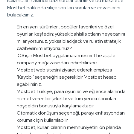
Kullanıcıların aklında bazı sorular olabilir ve bu makalede
Mostbet hakkında sıkça sorulan soruları ve cevaplarını
bulacaksınız.
En en yeni sürümleri, popüler favorileri ve özel
oyunları keşfedin; yüksek bahisli slotların heyecanını
mı arıyorsunuz, yoksa blackjack ve ruletin stratejik
cazibesini mi istiyorsunuz?
IOS için Mostbet uygulamasını resmi The apple
company mağazasından indirebilirsiniz.
Mostbet web sitesini ziyaret ederek empieza
‘Kaydol’ seçeneğini seçerek bir Mostbet hesabı
açabilirsiniz.
Mostbet Türkiye, para oyunları ve eğlence alanında
hizmet veren bir şirkettir ve tüm yeni kullanıcıları
hoşgeldin bonusuyla karşılamaktadır.
Otomatik dönüşüm seçeneği, parayı enflasyondan
korumak için kullanılabilir.
Mostbet, kullanıcılarının memnuniyetini ön planda