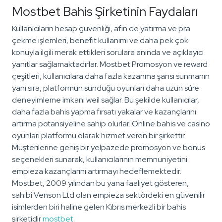
Mostbet Bahis Şirketinin Faydaları
Kullanıcıların hesap güvenliği, afin de yatırma ve pra
çekme işlemleri, benefit kullanımı ve daha pek çok
konuyla ilgili merak ettikleri sorulara anında ve açıklayıcı
yanıtlar sağlamaktadırlar. Mostbet Promosyon ve reward
çeşitleri, kullanıcılara daha fazla kazanma şansı sunmanın
yanı sıra, platformun sunduğu oyunları daha uzun süre
deneyimleme imkanı weil sağlar. Bu şekilde kullanıcılar,
daha fazla bahis yapma fırsatı yakalar ve kazançlarını
artırma potansiyeline sahip olurlar. Online bahis ve casino
oyunları platformu olarak hizmet veren bir şirkettir.
Müşterilerine geniş bir yelpazede promosyon ve bonus
seçenekleri sunarak, kullanıcılarının memnuniyetini
empieza kazançlarını artırmayı hedeflemektedir.
Mostbet, 2009 yılından bu yana faaliyet gösteren,
sahibi Venson Ltd olan empieza sektördeki en güvenilir
isimlerden biri haline gelen Kıbrıs merkezli bir bahis
şirketidir
mostbet
.