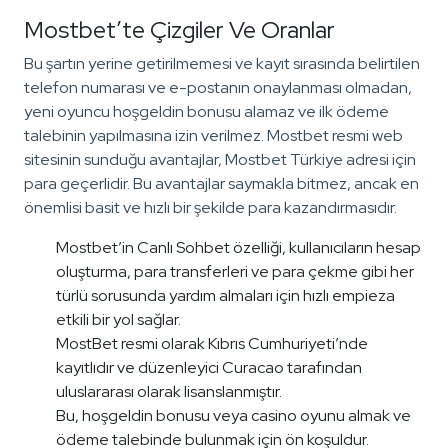
Mostbet’te Çizgiler Ve Oranlar
Bu şartın yerine getirilmemesi ve kayıt sırasında belirtilen
telefon numarası ve e-postanın onaylanması olmadan,
yeni oyuncu hoşgeldin bonusu alamaz ve ilk ödeme
talebinin yapılmasına izin verilmez. Mostbet resmi web
sitesinin sunduğu avantajlar, Mostbet Türkiye adresi için
para geçerlidir. Bu avantajlar saymakla bitmez, ancak en
önemlisi basit ve hızlı bir şekilde para kazandırmasıdır.
Mostbet’in Canlı Sohbet özelliği, kullanıcıların hesap
oluşturma, para transferleri ve para çekme gibi her
türlü sorusunda yardım almaları için hızlı empieza
etkili bir yol sağlar.
MostBet resmi olarak Kıbrıs Cumhuriyeti’nde
kayıtlıdır ve düzenleyici Curacao tarafından
uluslararası olarak lisanslanmıştır.
Bu, hoşgeldin bonusu veya casino oyunu almak ve
ödeme talebinde bulunmak için ön koşuldur.