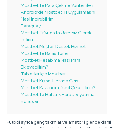
Mostbet’te Para Çekme Yöntemleri
Android’de Mostbet Tr Uygulamasını
Nasıl Indirebilirim
Paraguay
Mostbet Tr’yi Ios’ta Ücretsiz Olarak
Indirin
Mostbet Müşteri Destek Hizmeti
Mostbet’te Bahis Türleri
Mostbet Hesabıma Nasıl Para
Ekleyebilirim?
Tabletler Için Mostbet
Mostbet Kişisel Hesaba Giriş
Mostbet Kazancımı Nasıl Çekebilirim?
Mostbet’te Haftalık Para » « yatırma
Bonusları
Futbol ayrıca genç takımlar ve amatör ligler de dahil