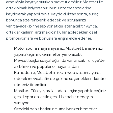
aracılığıyla kayıt yaptırırken mevcut değildir. Mostbet ile
ortak olmak istiyorsanız, bunu internet sitelerine
kaydolarak yapabilirsiniz. Kaydolduktan sonra, süreç
boyunca size rehberlik edecek ve sorularınızı
yanıtlayacak bir hesap yöneticisi atanacaktır. Ayrıca,
ortaklar kârlarını artırmak için kullanabilecekleri özel
promosyonlara ve bonuslara erişim elde ederler.
Motor sporları hayranıysanız, Mostbet bahislerinizi
yapmak için mükemmel bir yer olacaktır.
Mevcut başka sosyal ağlar da var, ancak Türkiye’de
az bilinen ve popüler olmayanlardan.
Bu nedenle, Mostbet’in resmi web sitesini ziyaret
ederek mevcut afin de çekme seçeneklerini kontrol
etmeniz önemlidir.
Mostbet Türkiye, aralarından seçim yapabileceğiniz
çeşitli spor dalları ile çeşitli bir bahis deneyimi
sunuyor.
Sitedeki bahis hatları de uma benzer hizmetler