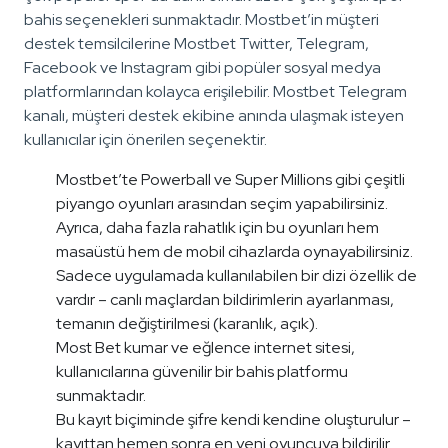
bahis seçenekleri sunmaktadır. Mostbet’in müşteri
destek temsilcilerine Mostbet Twitter, Telegram,
Facebook ve Instagram gibi popüler sosyal medya
platformlarından kolayca erişilebilir. Mostbet Telegram
kanalı, müşteri destek ekibine anında ulaşmak isteyen
kullanıcılar için önerilen seçenektir.
Mostbet’te Powerball ve Super Millions gibi çeşitli
piyango oyunları arasından seçim yapabilirsiniz.
Ayrıca, daha fazla rahatlık için bu oyunları hem
masaüstü hem de mobil cihazlarda oynayabilirsiniz.
Sadece uygulamada kullanılabilen bir dizi özellik de
vardır – canlı maçlardan bildirimlerin ayarlanması,
temanın değiştirilmesi (karanlık, açık).
Most Bet kumar ve eğlence internet sitesi,
kullanıcılarına güvenilir bir bahis platformu
sunmaktadır.
Bu kayıt biçiminde şifre kendi kendine oluşturulur –
kayıttan hemen sonra en yeni oyuncuya bildirilir.