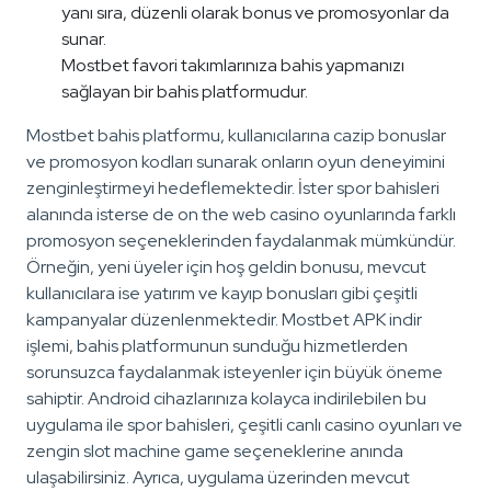
yanı sıra, düzenli olarak bonus ve promosyonlar da
sunar.
Mostbet favori takımlarınıza bahis yapmanızı
sağlayan bir bahis platformudur.
Mostbet bahis platformu, kullanıcılarına cazip bonuslar
ve promosyon kodları sunarak onların oyun deneyimini
zenginleştirmeyi hedeflemektedir. İster spor bahisleri
alanında isterse de on the web casino oyunlarında farklı
promosyon seçeneklerinden faydalanmak mümkündür.
Örneğin, yeni üyeler için hoş geldin bonusu, mevcut
kullanıcılara ise yatırım ve kayıp bonusları gibi çeşitli
kampanyalar düzenlenmektedir. Mostbet APK indir
işlemi, bahis platformunun sunduğu hizmetlerden
sorunsuzca faydalanmak isteyenler için büyük öneme
sahiptir. Android cihazlarınıza kolayca indirilebilen bu
uygulama ile spor bahisleri, çeşitli canlı casino oyunları ve
zengin slot machine game seçeneklerine anında
ulaşabilirsiniz. Ayrıca, uygulama üzerinden mevcut