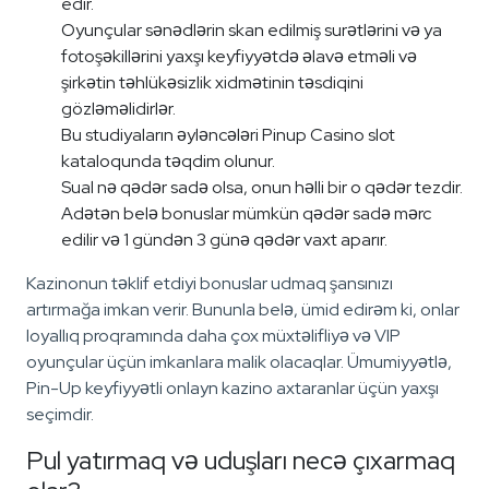
edir.
Oyunçular sənədlərin skan edilmiş surətlərini və ya
fotoşəkillərini yaxşı keyfiyyətdə əlavə etməli və
şirkətin təhlükəsizlik xidmətinin təsdiqini
gözləməlidirlər.
Bu studiyaların əyləncələri Pinup Casino slot
kataloqunda təqdim olunur.
Sual nə qədər sadə olsa, onun həlli bir o qədər tezdir.
Adətən belə bonuslar mümkün qədər sadə mərc
edilir və 1 gündən 3 günə qədər vaxt aparır.
Kazinonun təklif etdiyi bonuslar udmaq şansınızı
artırmağa imkan verir. Bununla belə, ümid edirəm ki, onlar
loyallıq proqramında daha çox müxtəlifliyə və VIP
oyunçular üçün imkanlara malik olacaqlar. Ümumiyyətlə,
Pin-Up keyfiyyətli onlayn kazino axtaranlar üçün yaxşı
seçimdir.
Pul yatırmaq və uduşları necə çıxarmaq