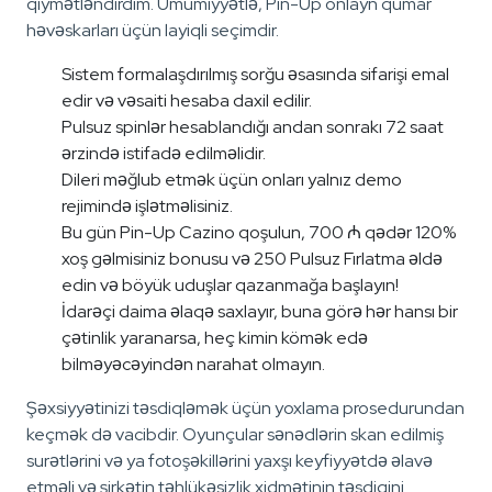
qiymətləndirdim. Ümumiyyətlə, Pin-Up onlayn qumar
həvəskarları üçün layiqli seçimdir.
Sistem formalaşdırılmış sorğu əsasında sifarişi emal
edir və vəsaiti hesaba daxil edilir.
Pulsuz spinlər hesablandığı andan sonrakı 72 saat
ərzində istifadə edilməlidir.
Dileri məğlub etmək üçün onları yalnız demo
rejimində işlətməlisiniz.
Bu gün Pin-Up Cazino qoşulun, 700 ₼ qədər 120%
xoş gəlmisiniz bonusu və 250 Pulsuz Fırlatma əldə
edin və böyük uduşlar qazanmağa başlayın!
İdarəçi daima əlaqə saxlayır, buna görə hər hansı bir
çətinlik yaranarsa, heç kimin kömək edə
bilməyəcəyindən narahat olmayın.
Şəxsiyyətinizi təsdiqləmək üçün yoxlama prosedurundan
keçmək də vacibdir. Oyunçular sənədlərin skan edilmiş
surətlərini və ya fotoşəkillərini yaxşı keyfiyyətdə əlavə
etməli və şirkətin təhlükəsizlik xidmətinin təsdiqini