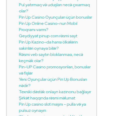
Pul yatırmaq və uduşları necə çıxarmaq
olar?
Pin Up Casino Oyunçuları üçün bonuslar
Pin Up Online Casino-nun Mobil
Proqramı varmı?
Qeydiyyat pinup com rəsmi sayt
Pin Up Kazino–da hansı ölkələrin
sakinləri oynaya bilər?
Rəsmi veb saytın bloklanması, necə
keçmək olar?
Pin-UP Casino promosyonları, bonuslar
və fişlər
Yeni Oyunçular üçün Pin Up Bonusları
nədir?
Texniki dəstək onlayn kazinonu bağlayır
Şirkət haqqında rəsmi məlumat
Pin Up casino slot maşını – pulla və ya
pulsuz oynayın