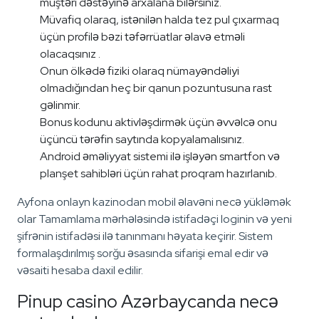
müştəri dəstəyinə arxalana bilərsiniz.
Müvafiq olaraq, istənilən halda tez pul çıxarmaq
üçün profilə bəzi təfərrüatlar əlavə etməli
olacaqsınız .
Onun ölkədə fiziki olaraq nümayəndəliyi
olmadığından heç bir qanun pozuntusuna rast
gəlinmir.
Bonus kodunu aktivləşdirmək üçün əvvəlcə onu
üçüncü tərəfin saytında kopyalamalısınız.
Android əməliyyat sistemi ilə işləyən smartfon və
planşet sahibləri üçün rahat proqram hazırlanıb.
Ayfona onlayn kazinodan mobil əlavəni necə yükləmək
olar Tamamlama mərhələsində istifadəçi loginin və yeni
şifrənin istifadəsi ilə tanınmanı həyata keçirir. Sistem
formalaşdırılmış sorğu əsasında sifarişi emal edir və
vəsaiti hesaba daxil edilir.
Pinup casino Azərbaycanda necə