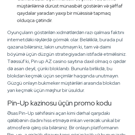
müştərilərinə dürüst münasibət göstərən və şəffaf
qaydalar yaradan yaxşı bir müəssisə tapmaq
olduqca çətindir.
Oyunçuların göstərilən xidmətlərdən razı qalması faktını
internetdəki rəylərdə görmək olar. Beləliklə, burada pul
qazana bilərsiniz, lakin unutmayın ki, tam və daimi
böyümə üçün düzgün strategiyadan istifadə etməlisiniz.
Təəssüf ki, Pin up AZ casino saytına daxil olmaq o qədər
də asan deyil, çünki bloklanıb. Bununla birlikdə, bu
blokdan keçmək üçün seçimlər haqqında unutmayın.
Güzgü onlayn bukmeker müştəriləri arasında blokdan
yan keçmək üçün məşhur bir üsuldur.
Pin-Up kazinosu üçün promo kodu
Əsas Pin-Up səhifəsini açan kimi dərhal qarşıdakı
qələbənin dadını hiss etməyə imkan verəcək unikal bir
atmosferə qərq ola bilərsiniz. Bir onlayn platformanın
Pin-up-a girərək dizaynı tanış görünəcək və bunun izahı