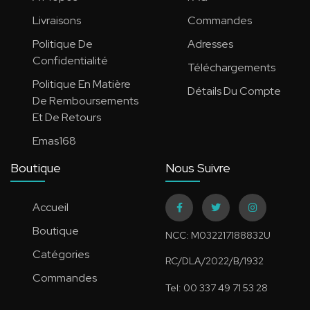
Livraisons
Commandes
Politique De
Adresses
Confidentialité
Téléchargements
Politique En Matière
Détails Du Compte
De Remboursements
Et De Retours
Emas168
Boutique
Nous Suivre
Accueil
Boutique
NCC: M032217188832U
Catégories
RC/DLA/2022/B/1932
Commandes
Tel: 00 337 49 71 53 28