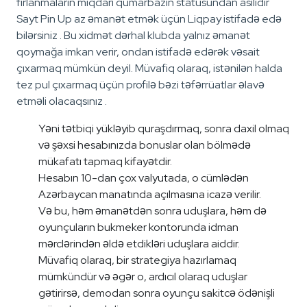
fırlanmaların miqdarı qumarbazın statusundan asılıdır
Sayt Pin Up az əmanət etmək üçün Liqpay istifadə edə
bilərsiniz . Bu xidmət dərhal klubda yalnız əmanət
qoymağa imkan verir, ondan istifadə edərək vəsait
çıxarmaq mümkün deyil. Müvafiq olaraq, istənilən halda
tez pul çıxarmaq üçün profilə bəzi təfərrüatlar əlavə
etməli olacaqsınız .
Yəni tətbiqi yükləyib quraşdırmaq, sonra daxil olmaq
və şəxsi hesabınızda bonuslar olan bölmədə
mükafatı tapmaq kifayətdir.
Hesabın 10-dan çox valyutada, o cümlədən
Azərbaycan manatında açılmasına icazə verilir.
Və bu, həm əmanətdən sonra uduşlara, həm də
oyunçuların bukmeker kontorunda idman
mərclərindən əldə etdikləri uduşlara aiddir.
Müvafiq olaraq, bir strategiya hazırlamaq
mümkündür və əgər o, ardıcıl olaraq uduşlar
gətirirsə, demodan sonra oyunçu sakitcə ödənişli