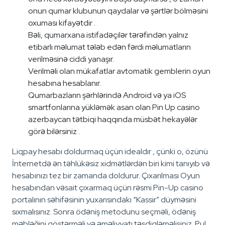
onun qumar klubunun qaydalar və şərtlər bölməsini
oxuması kifayətdir .
Bəli, qumarxana istifadəçilər tərəfindən yalnız
etibarlı məlumat tələb edən fərdi məlumatların
verilməsinə ciddi yanaşır.
Verilməli olan mükafatlar avtomatik gemblerin oyun
hesabına hesablanır.
Qumarbazların şərhlərində Android və ya iOS
smartfonlarına yükləmək asan olan Pin Up casino
azerbaycan tətbiqi haqqında müsbət hekayələr
görə bilərsiniz .
Liqpay hesabı doldurmaq üçün idealdır , çünki o, özünü
İnternetdə ən təhlükəsiz xidmətlərdən biri kimi tanıyıb və
hesabınızı tez bir zamanda doldurur. Çıxarılması Oyun
hesabından vəsait çıxarmaq üçün rəsmi Pin-Up casino
portalının səhifəsinin yuxarısındakı “Kassir” düyməsini
sıxmalısınız. Sonra ödəniş metodunu seçməli, ödəniş
məbləğini göstərməli və əməliyyatı təsdiqləməlisiniz. Pul