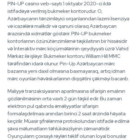
PIN-UP casino veb-saytı 1 oktyabr 2020-ci ildə
istifadəyə verilmiş bukmeker kontorudur. O,
Azərbaycanın tənzimləyici orqanlarından lazımi lisenziya
və icazələrə malikdir və qanuni olaraq Azərbaycan
ərazisində xidmətlər göstərir. PIN-UP bukmeker
kontorlarının özünütənzimləmə təşkilatının bir hissəsidir
və İnteraktiv mərc köçürmələrinin qeydiyyatı üzrə Vahid
Mərkəz ilə işləyir. Bukmeker kontoru William Hill MMC
tərəfindən idarə olunur. Pin-Up Azərbaycan mərc
bazarına yeni daxil olmasına baxmayaraq, artıq idman
mərc oyunları həvəskarlarının diqqətini çəkməyi bacarıb.
Maliyyə tranzaksiyasının aparılmasına sifarişin emalının
gözlənilməsinin orta vaxtı 2 gün təşkil edir. Bu zaman
elektron pul qabında əməliyyatlar sifarişin
formalaşdırılması anından birinci 2 saat ərzində həyata
keçirilir. Müasir şifrələnmə protokolundan istifadə edilmə
şəxsi məlumatların təhlükəsizliyinin zəmanətidir.
Oyunçuların çoxsaylı rəyləri təklif olunan loyal bonuslar