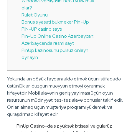
Windows versiyasını necə yükləmək
olar?
Rulet Oyunu
Bonus siyasəti bukmeker Pin-Up
PIN-UP casino saytı
Pin-Up Online Casino Azerbaycan:
Azərbaycanda rəsmi sayt
PinUp kazinosunu pulsuz onlayn
oynayın
Yekunda ən böyük faydanı əldə etmək üçün istifadədə
üstünlükləri düzgün müəyyən etməyi öyrənmək
kifayətdir. Mobil əlavənin geniş yayılması üçün oyun
resursunun müdiriyyəti tez-tez əlavə bonuslar təklif edir.
Onları almaq üçün müştəriyə proqramı yükləmək və
quraşdırmaq kifayət edir.
PinUp Casino-da siz yüksək ixtisaslı və gülərüz