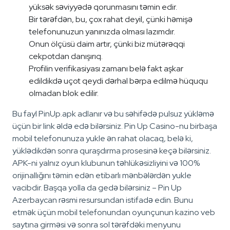
yüksək səviyyədə qorunmasını təmin edir.
Bir tərəfdən, bu, çox rahat deyil, çünki həmişə
telefonunuzun yanınızda olması lazımdır.
Onun ölçüsü daim artır, çünki biz mütərəqqi
cekpotdan danışırıq.
Profilin verifikasiyası zamanı belə fakt aşkar
edildikdə uçot qeydi dərhal bərpa edilmə hüququ
olmadan blok edilir.
Bu fayl PinUp.apk adlanır və bu səhifədə pulsuz yükləmə
üçün bir link əldə edə bilərsiniz. Pin Up Casino-nu birbaşa
mobil telefonunuza yukle ən rahat olacaq, belə ki,
yüklədikdən sonra quraşdırma prosesinə keçə bilərsiniz.
APK-ni yalnız oyun klubunun təhlükəsizliyini və 100%
orijinallığını təmin edən etibarlı mənbələrdən yukle
vacibdir. Başqa yolla da gedə bilərsiniz – Pin Up
Azerbaycan rəsmi resursundan istifadə edin. Bunu
etmək üçün mobil telefonundan oyunçunun kazino veb
saytına girməsi və sonra sol tərəfdəki menyunu