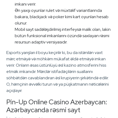
imkanı verir.
Ən yaxşı oyunlar rulet və müxtəlif variantlarında
bakara, blackjack və poker kimi kart oyunları hesab
olunur.
Mobil sayt sadələşdirilmiş interfeysə malik olan, lakin
bütün funksional imkanlarını özündə saxlayan rəsmi
resursun adaptiv versiyasıdır.
Esports yarışları il boyu keçirilir ki, bu da istənilən vaxt
mərc etməyə və möhkəm mükafat əldə etməyə imkan
verir. Onların əsas üstünlüyü əsl kazino atmosferini hiss
etmək imkanıdır. Mərclər istifadəçilərin suallarını
söhbətdən cavablandıran əsl krupiyerin şirkətində edilir.
O, həmçinin əvvəlki turun və ya püşkatmanın nəticələrini
açıqlayır.
Pin-Up Online Casino Azerbaycan:
Azərbaycanda rəsmi sayt