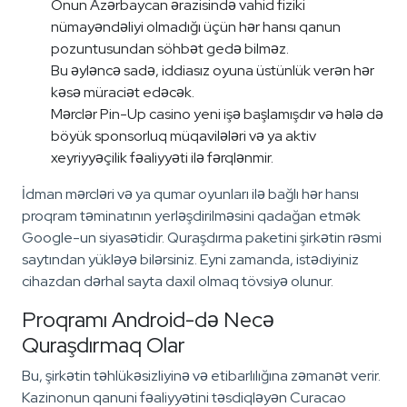
Onun Azərbaycan ərazisində vahid fiziki
nümayəndəliyi olmadığı üçün hər hansı qanun
pozuntusundan söhbət gedə bilməz.
Bu əyləncə sadə, iddiasız oyuna üstünlük verən hər
kəsə müraciət edəcək.
Mərclər Pin-Up casino yeni işə başlamışdır və hələ də
böyük sponsorluq müqavilələri və ya aktiv
xeyriyyəçilik fəaliyyəti ilə fərqlənmir.
İdman mərcləri və ya qumar oyunları ilə bağlı hər hansı
proqram təminatının yerləşdirilməsini qadağan etmək
Google-un siyasətidir. Quraşdırma paketini şirkətin rəsmi
saytından yükləyə bilərsiniz. Eyni zamanda, istədiyiniz
cihazdan dərhal sayta daxil olmaq tövsiyə olunur.
Proqramı Android-də Necə
Quraşdırmaq Olar
Bu, şirkətin təhlükəsizliyinə və etibarlılığına zəmanət verir.
Kazinonun qanuni fəaliyyətini təsdiqləyən Curacao