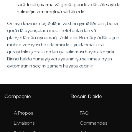
sürətli pul çıxarma və gecə-gündüz dəstək saytda
qalmağınızı maraqlı və sərfəli edir.
Onlayn kazino müştərilərin vaxtını qiymətləndirir, buna
görə də oyunçulara mobil telefonlardan və
planşetlərdən oynamağı təklif edir. Bu məqsədlər üçün
mobile versiyası hazırlanmışdır – yüklənmə üzrə
quraşdırılmış brauzerdən işə salınması həyata keçirilir.
Birinci halda nümayiş versiyasının işə salınması oyun
avtomatının seçimi zamanı həyata keçirilir.
Compagnie
Besoin D'aide
A Propos
FAQ
Livraisons
Commandes