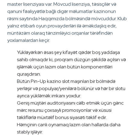
master lisenziyası var. Mövcud lisenziya, təsisçilər və
qanuni fəaliyyətlə bağlı digər məlumatlar kazinonun
rəsmi saytında Haqqımızda bölməsində mövcuddur. Klub
yalnız etibarlı oyun provayderləri ilə əməkdaşlıq edir,
müntəzəm olaraq tənzimləyici orqanlar tərəfindən
yoxlamalardan keçir.
Yükləyərkən əsas şey kifayət qədər boş yaddaşa
sahib olmaqdır ki, proqram düzgün şəkildə açılsın və
işləmək üçün lazım olan bütün komponentləri
quraşdırsın.
Bütün Pin-Up kazino slot maşınları bir bölmədə
yerləşir və populyar/yenilərə bölünür və hər bir slotu
ayrıca yükləmək imkanı yoxdur.
Geniş müştəri auditoriyasını cəlb etmək üçün gənc
mərc resursu çoxsaylı promosyonlar və xüsusi
təkliflərlə müxtəlif bonus siyasəti təklif edir.
Həmçinin canlı oynamaq lazım olan hallarda daha
stably işləyir.