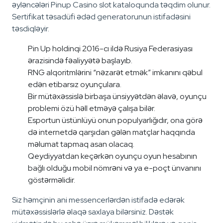
əyləncələri Pinup Casino slot kataloqunda təqdim olunur.
Sertifikat təsadüfi ədəd generatorunun istifadəsini
təsdiqləyir.
Pin Up holdinqi 2016-cı ildə Rusiya Federasiyası
ərazisində fəaliyyətə başlayıb.
RNG alqoritmlərini “nəzarət etmək” imkanını qəbul
edən etibarsız oyunçulara.
Bir mütəxəssislə birbaşa ünsiyyətdən əlavə, oyunçu
problemi özü həll etməyə çalışa bilər.
Esportun üstünlüyü onun populyarlığıdır, ona görə
də internetdə qarşıdan gələn matçlar haqqında
məlumat tapmaq asan olacaq.
Qeydiyyatdan keçərkən oyunçu oyun hesabının
bağlı olduğu mobil nömrəni və ya e-poçt ünvanını
göstərməlidir.
Siz həmçinin ani messencerlərdən istifadə edərək
mütəxəssislərlə əlaqə saxlaya bilərsiniz. Dəstək