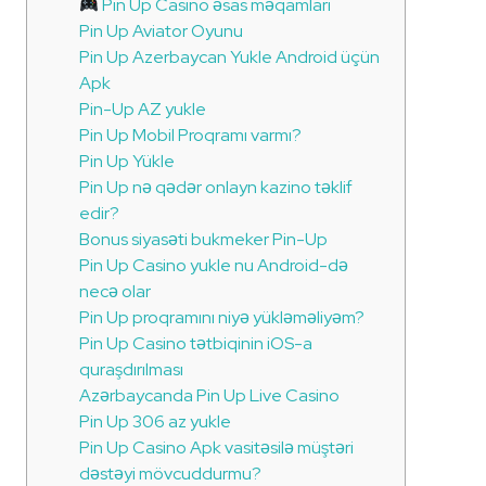
Pin Up Casino əsas məqamları
Pin Up Aviator Oyunu
Pin Up Azerbaycan Yukle Android üçün
Apk
Pin-Up AZ yukle
Pin Up Mobil Proqramı varmı?
Pin Up Yükle
Pin Up nə qədər onlayn kazino təklif
edir?
Bonus siyasəti bukmeker Pin-Up
Pin Up Casino yukle nu Android-də
necə olar
Pin Up proqramını niyə yükləməliyəm?
Pin Up Casino tətbiqinin iOS-a
quraşdırılması
Azərbaycanda Pin Up Live Casino
Pin Up 306 az yukle
Pin Up Casino Apk vasitəsilə müştəri
dəstəyi mövcuddurmu?