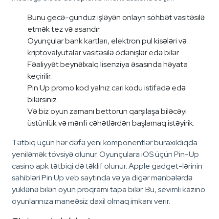
Bunu gecə-gündüz işləyən onlayn söhbət vasitəsilə
etmək tez və asandır.
Oyunçular bank kartları, elektron pul kisələri və
kriptovalyutalar vasitəsilə ödənişlər edə bilər.
Fəaliyyət beynəlxalq lisenziya əsasında həyata
keçirilir.
Pin Up promo kod yalnız cari kodu istifadə edə
bilərsiniz.
Və biz oyun zamanı bettorun qarşılaşa biləcəyi
üstünlük və mənfi cəhətlərdən başlamaq istəyirik.
Tətbiq üçün hər dəfə yeni komponentlər buraxıldıqda
yeniləmək tövsiyə olunur. Oyunçulara iOS üçün Pin-Up
casino apk tətbiqi də təklif olunur. Apple gadget-lərinin
sahibləri Pin Up veb saytında və ya digər mənbələrdə
yüklənə bilən oyun proqramı tapa bilər. Bu, sevimli kazino
oyunlarınıza maneəsiz daxil olmaq imkanı verir.