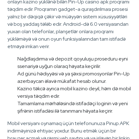
onlayn kazino yüklənə bilən Pin-Up casino apk proqramı
təqdim edir. Proqramın gadget-a quraşdırılması prosesi
yalnız bir dəqiqə çəkir və müəyyən sistem xüsusiyyətləri
və boş yaddaş tələb edir. Android-də 6.0 versiyasından
yuxarı olan telefonlar, planşetlər onlara proqramı
yükləməyə və onun oyun funksiyalarından tam istifadə
etməyə imkan verir.
Nağdlaşdırma və depozit qoyuluşu proseduru eyni
ssenariyə uyğun olaraq həyata keçirilir.
Ad günü hədiyyəsi və ya şəxsi promosyonlar Pin-Up
azerbaycan əlavə mükafat hesab olunur.
Kazino təkcə ayrıca mobil kazino deyil, həm də mobil
versiya təqdim edir.
Tamamlama mərhələsində istifadəçi loginin və yeni
şifrənin istifadəsi ilə tanınmanı həyata keçirir.
Mobil versiyanı oynamaq üçün telefonunuza Pinup.APK
indirməyinizə ehtiyac yoxdur. Bunu etmək üçün bir
brauzer açmalı və rəsmi veb saytını və ya işləyən bir linkin