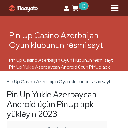
0
Pin Up Casino Azerbaijan
Oyun klubunun rəsmi sayt
Pin Up Casino Azerbaijan Oyun klubunun rəsmi saytı
Pin Up Yukle Azerbaycan Android üçün PinUp apk
yükləyin 2023 Content Pin Up Casino Az da bonuslar
və aksiyalar Blackjack, Poker və Ruletka PIN UP
Pin Up Casino Azerbaijan Oyun klubunun rəsmi saytı
Proqramı Android-də Necə Quraşdırmaq Olar Pin Up
Pin Up Yukle Azerbaycan
Yüklə – Android tətbiqi Sistem tələbləri Pin-Up Online
Casino Azerbaycan: Azərbaycanda rəsmi sayt Bonus
Android üçün PinUp apk
PIN […]
yükləyin 2023