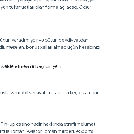
yən təfərrüatları olan forma açılacaq. Əksər
mək üçün yaradılmışdır və bütün qeydiyyatdan
tdir, məsələn, bonus xalları almaq üçün hesabınızı
əldə etməsi ilə bağlıdır, yəni.
üstü və mobil versiyaları arasında keçid zamanı
b. Pin-up casino nədir, hakkında ətraflı məlumat
irtual idman, Aviator, idman mərcləri, eSports