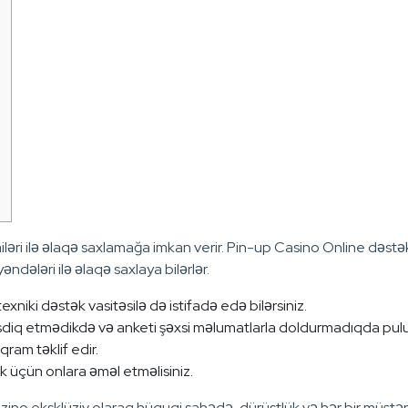
iləri ilə əlaqə saxlamağa imkan verir. Pin-up Casino Online dəst
əndələri ilə əlaqə saxlaya bilərlər.
ki dəstək vasitəsilə də istifadə edə bilərsiniz.
təsdiq etmədikdə və anketi şəxsi məlumatlarla doldurmadıqda pulu
ram təklif edir.
üçün onlara əməl etməlisiniz.
 kazino eksklüziv olaraq hüquqi sahədə, dürüstlük və hər bir müştər