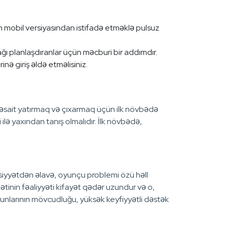
n mobil versiyasından istifadə etməklə pulsuz
ağı planlaşdıranlar üçün məcburi bir addımdır.
nə giriş əldə etməlisiniz.
əsait yatırmaq və çıxarmaq üçün ilk növbədə
lə yaxından tanış olmalıdır. İlk növbədə,
ünsiyyətdən əlavə, oyunçu problemi özü həll
kətinin fəaliyyəti kifayət qədər uzundur və o,
oyunlarının mövcudluğu, yüksək keyfiyyətli dəstək