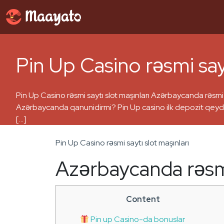
Pin Up Casino rəsmi sayt
Pin Up Casino rəsmi saytı slot maşınları Azərbaycanda rəsm
Azərbaycanda qanunidirmi? Pin Up casino ilk depozit qeydi
[…]
Pin Up Casino rəsmi saytı slot maşınları
Azərbaycanda rəsm
Content
Pin up Casino-da bonuslar