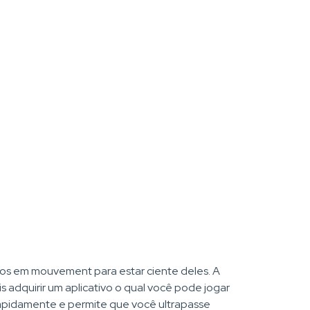
s em mouvement para estar ciente deles. A
 adquirir um aplicativo o qual você pode jogar
 rapidamente e permite que você ultrapasse