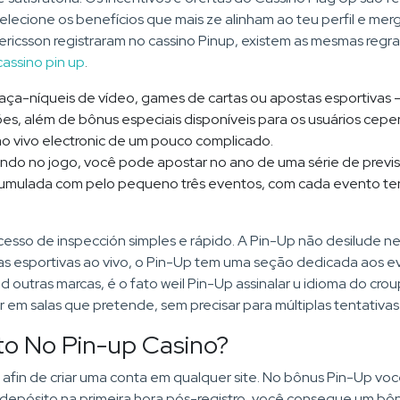
elecione os benefícios que mais ze alinham ao teu perfil e merg
ericsson registraram no cassino Pinup, existem as mesmas regras
cassino pin up
.
caça-níqueis de vídeo, games de cartas ou apostas esportivas –
es, além de bônus especiais disponíveis para os usuários cepe
ao vivo electronic de um pouco complicado.
do no jogo, você pode apostar no ano de uma série de previs
acumulada com pelo pequeno três eventos, com cada evento te
esso de inspección simples e rápido. A Pin-Up não desilude n
as esportivas ao vivo, o Pin-Up tem uma seção dedicada aos ev
 outras marcas, é o fato weil Pin-Up assinalar u idioma do crou
r em salas que pretende, sem precisar para múltiplas tentativa
to No Pin-up Casino?
fin de criar uma conta em qualquer site. No bônus Pin-Up você
o depósito na primeira hora pós-registro, você consegue um bô