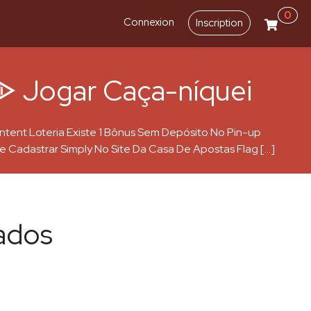
0
Connexion
Inscription
 ᐈ Jogar Caça-níquei
ontent Loteria Existe 1 Bônus Sem Depósito No Pin-up
Cadastrar Simply No Site Da Casa De Apostas Flag […]
iados