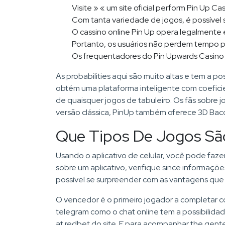
Visite » « um site oficial perform Pin Up C
Com tanta variedade de jogos, é possível 
O cassino online Pin Up opera legalmente e
Portanto, os usuários não perdem tempo 
Os frequentadores do Pin Upwards Casino
As probabilities aqui são muito altas e tem a 
obtém uma plataforma inteligente com coeficie
de quaisquer jogos de tabuleiro. Os fãs sobre
versão clássica, PinUp também oferece 3D Bacca
Que Tipos De Jogos São
Usando o aplicativo de celular, você pode faz
sobre um aplicativo, verifique since informaçõ
possível se surpreender com as vantagens que t
O vencedor é o primeiro jogador a completar c
telegram como o chat online tem a possibilidad
at redbet do site. E para acompanhar the gente