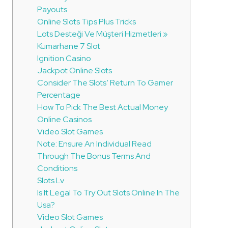
Payouts
Online Slots Tips Plus Tricks
Lots Desteği Ve Müşteri Hizmetleri »
Kumarhane 7 Slot
Ignition Casino
Jackpot Online Slots
Consider The Slots’ Return To Gamer
Percentage
How To Pick The Best Actual Money
Online Casinos
Video Slot Games
Note: Ensure An Individual Read
Through The Bonus Terms And
Conditions
Slots Lv
Is It Legal To Try Out Slots Online In The
Usa?
Video Slot Games