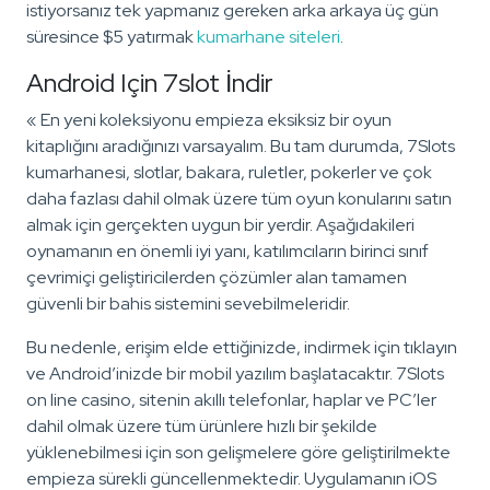
istiyorsanız tek yapmanız gereken arka arkaya üç gün
süresince $5 yatırmak
kumarhane siteleri
.
Android Için 7slot İndir
« En yeni koleksiyonu empieza eksiksiz bir oyun
kitaplığını aradığınızı varsayalım. Bu tam durumda, 7Slots
kumarhanesi, slotlar, bakara, ruletler, pokerler ve çok
daha fazlası dahil olmak üzere tüm oyun konularını satın
almak için gerçekten uygun bir yerdir. Aşağıdakileri
oynamanın en önemli iyi yanı, katılımcıların birinci sınıf
çevrimiçi geliştiricilerden çözümler alan tamamen
güvenli bir bahis sistemini sevebilmeleridir.
Bu nedenle, erişim elde ettiğinizde, indirmek için tıklayın
ve Android’inizde bir mobil yazılım başlatacaktır. 7Slots
on line casino, sitenin akıllı telefonlar, haplar ve PC’ler
dahil olmak üzere tüm ürünlere hızlı bir şekilde
yüklenebilmesi için son gelişmelere göre geliştirilmekte
empieza sürekli güncellenmektedir. Uygulamanın iOS