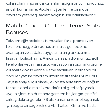
kullanıcılarının şu anda kullanılamadığını biliyor muydunuz,
ancak kumarhane, Apple müşterilerine bir mobil
program yeteneği sağlamak için buna odaklanıyor. »
Match Deposit On The Internet Slots
Bonuses
Faiz, örneğin récipient turnuvalar, farklı promosyon
teklifleri, hoşgeldin bonusları, nakit geri ödeme
avantajları ve sadakat uygulamaları gibi kazanma
fırsatları bulabilirsiniz. Ayrıca, bahis platformumuz, akıllı
telefonlar veya masaüstü varyasyonları gibi farklı ürünler
kullanarak oyun yerine ikame sağlarken, herhangi bir
popüler yazılım programı internet sitesiyle uyumludur.
Kayıt işlemiyle ilgili olarak, e-posta adresiniz ve doğum
tarihiniz dahil olmak üzere doğru bilgileri sağlayarak
uygun işlemi doldurmanız gereken başlangıç için s?rf
birkaç dakika gerekir. 7Slots kumarhanesine başlamak
için başka bir seçenek de Fb, Twitter, Gmail ve hatta