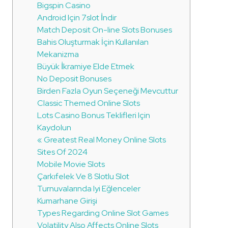
Bigspin Casino
Android Için 7slot İndir
Match Deposit On-line Slots Bonuses
Bahis Oluşturmak İçin Kullanılan
Mekanizma
Büyük İkramiye Elde Etmek
No Deposit Bonuses
Birden Fazla Oyun Seçeneği Mevcuttur
Classic Themed Online Slots
Lots Casino Bonus Teklifleri Için
Kaydolun
« Greatest Real Money Online Slots
Sites Of 2024
Mobile Movie Slots
Çarkıfelek Ve 8 Slotlu Slot
Turnuvalarında Iyi Eğlenceler
Kumarhane Girişi
Types Regarding Online Slot Games
Volatility Also Affects Online Slots