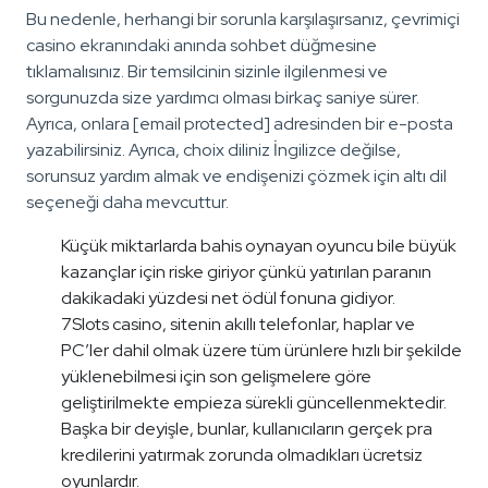
Bu nedenle, herhangi bir sorunla karşılaşırsanız, çevrimiçi
casino ekranındaki anında sohbet düğmesine
tıklamalısınız. Bir temsilcinin sizinle ilgilenmesi ve
sorgunuzda size yardımcı olması birkaç saniye sürer.
Ayrıca, onlara [email protected] adresinden bir e-posta
yazabilirsiniz. Ayrıca, choix diliniz İngilizce değilse,
sorunsuz yardım almak ve endişenizi çözmek için altı dil
seçeneği daha mevcuttur.
Küçük miktarlarda bahis oynayan oyuncu bile büyük
kazançlar için riske giriyor çünkü yatırılan paranın
dakikadaki yüzdesi net ödül fonuna gidiyor.
7Slots casino, sitenin akıllı telefonlar, haplar ve
PC’ler dahil olmak üzere tüm ürünlere hızlı bir şekilde
yüklenebilmesi için son gelişmelere göre
geliştirilmekte empieza sürekli güncellenmektedir.
Başka bir deyişle, bunlar, kullanıcıların gerçek pra
kredilerini yatırmak zorunda olmadıkları ücretsiz
oyunlardır.