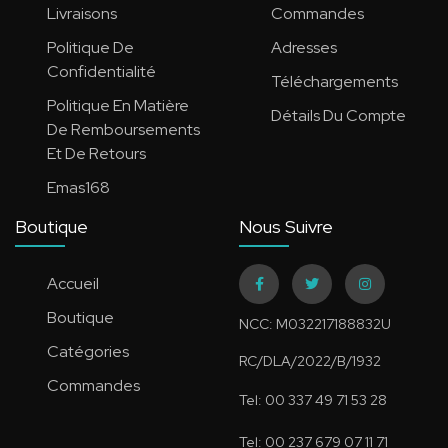
Livraisons
Commandes
Politique De
Adresses
Confidentialité
Téléchargements
Politique En Matière
Détails Du Compte
De Remboursements
Et De Retours
Emas168
Boutique
Nous Suivre
Accueil
Boutique
NCC: M032217188832U
Catégories
RC/DLA/2022/B/1932
Commandes
Tel: 00 337 49 71 53 28
Tel: 00 237 679 07 11 71