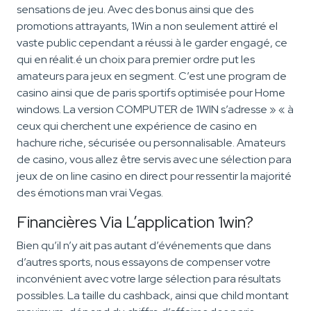
sensations de jeu. Avec des bonus ainsi que des
promotions attrayants, 1Win a non seulement attiré el
vaste public cependant a réussi à le garder engagé, ce
qui en réalit.é un choix para premier ordre put les
amateurs para jeux en segment. C’est une program de
casino ainsi que de paris sportifs optimisée pour Home
windows. La version COMPUTER de 1WIN s’adresse » « à
ceux qui cherchent une expérience de casino en
hachure riche, sécurisée ou personnalisable. Amateurs
de casino, vous allez être servis avec une sélection para
jeux de on line casino en direct pour ressentir la majorité
des émotions man vrai Vegas.
Financières Via L’application 1win?
Bien qu’il n’y ait pas autant d’événements que dans
d’autres sports, nous essayons de compenser votre
inconvénient avec votre large sélection para résultats
possibles. La taille du cashback, ainsi que child montant