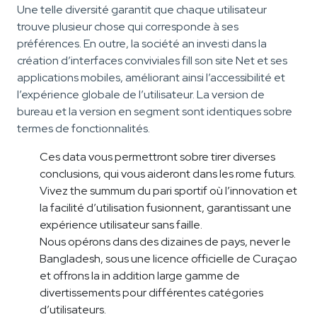
Une telle diversité garantit que chaque utilisateur
trouve plusieur chose qui corresponde à ses
préférences. En outre, la société an investi dans la
création d’interfaces conviviales fill son site Net et ses
applications mobiles, améliorant ainsi l’accessibilité et
l’expérience globale de l’utilisateur. La version de
bureau et la version en segment sont identiques sobre
termes de fonctionnalités.
Ces data vous permettront sobre tirer diverses
conclusions, qui vous aideront dans les rome futurs.
Vivez the summum du pari sportif où l’innovation et
la facilité d’utilisation fusionnent, garantissant une
expérience utilisateur sans faille.
Nous opérons dans des dizaines de pays, never le
Bangladesh, sous une licence officielle de Curaçao
et offrons la in addition large gamme de
divertissements pour différentes catégories
d’utilisateurs.