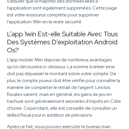
s’assurer que la majorité des données liées à
l’application sont également supprimées. Cette page
est votre ressource complète pour supprimer
l’application 1Win en le reste sécurité.
L’app 1win Est-elle Suitable Avec Tous
Des Systèmes D’exploitation Android
Os?
L’app mobile 1Win dispose de nombreux avantages
qu’on découvrira ci-dessous. La somme à retirer eine
doit pas dépasser le montant sobre votre compte. De
plus, le compte joueur doit être vérifié pour connaître la
manière de compléter le retrait de l’argent. Les lois
fiscales varient, mais en général, les gains de jeu en
hachure sont généralement exonérés d’impôts en Côte
d’Ivoire. Cependant, elle est conseillé de consulter un
skilled fiscal pour in addition de précisions.
Après ce fait, vous pouvez exécuter le bureau man