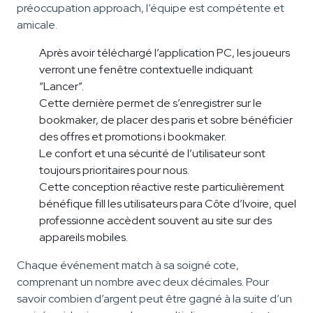
préoccupation approach, l’équipe est compétente et
amicale.
Après avoir téléchargé l’application PC, les joueurs
verront une fenêtre contextuelle indiquant
“Lancer”.
Cette dernière permet de s’enregistrer sur le
bookmaker, de placer des paris et sobre bénéficier
des offres et promotions i bookmaker.
Le confort et una sécurité de l’utilisateur sont
toujours prioritaires pour nous.
Cette conception réactive reste particulièrement
bénéfique fill les utilisateurs para Côte d’Ivoire, quel
professionne accèdent souvent au site sur des
appareils mobiles.
Chaque événement match à sa soigné cote,
comprenant un nombre avec deux décimales. Pour
savoir combien d’argent peut être gagné à la suite d’un