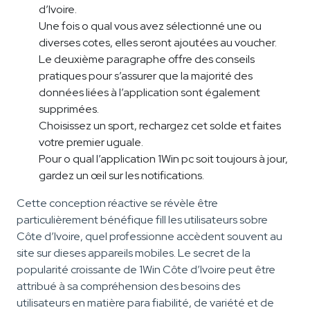
d’Ivoire.
Une fois o qual vous avez sélectionné une ou
diverses cotes, elles seront ajoutées au voucher.
Le deuxième paragraphe offre des conseils
pratiques pour s’assurer que la majorité des
données liées à l’application sont également
supprimées.
Choisissez un sport, rechargez cet solde et faites
votre premier uguale.
Pour o qual l’application 1Win pc soit toujours à jour,
gardez un œil sur les notifications.
Cette conception réactive se révèle être
particulièrement bénéfique fill les utilisateurs sobre
Côte d’Ivoire, quel professionne accèdent souvent au
site sur dieses appareils mobiles. Le secret de la
popularité croissante de 1Win Côte d’Ivoire peut être
attribué à sa compréhension des besoins des
utilisateurs en matière para fiabilité, de variété et de