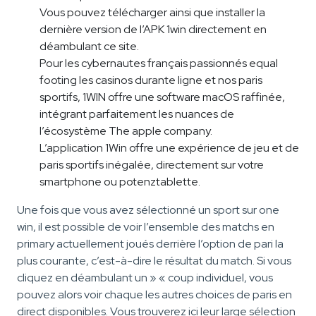
Vous pouvez télécharger ainsi que installer la
dernière version de l’APK 1win directement en
déambulant ce site.
Pour les cybernautes français passionnés equal
footing les casinos durante ligne et nos paris
sportifs, 1WIN offre une software macOS raffinée,
intégrant parfaitement les nuances de
l’écosystème The apple company.
L’application 1Win offre une expérience de jeu et de
paris sportifs inégalée, directement sur votre
smartphone ou potenztablette.
Une fois que vous avez sélectionné un sport sur one
win, il est possible de voir l’ensemble des matchs en
primary actuellement joués derrière l’option de pari la
plus courante, c’est-à-dire le résultat du match. Si vous
cliquez en déambulant un » « coup individuel, vous
pouvez alors voir chaque les autres choices de paris en
direct disponibles. Vous trouverez ici leur large sélection