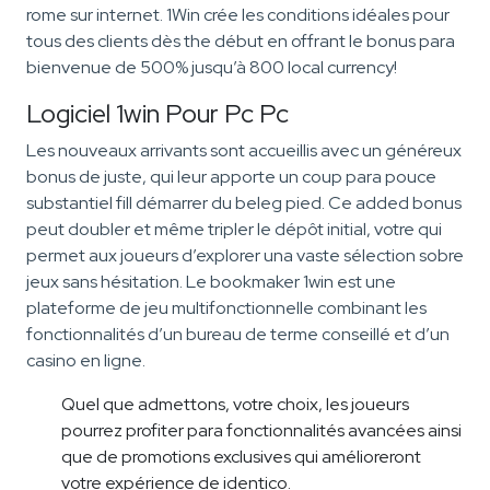
rome sur internet. 1Win crée les conditions idéales pour
tous des clients dès the début en offrant le bonus para
bienvenue de 500% jusqu’à 800 local currency!
Logiciel 1win Pour Pc Pc
Les nouveaux arrivants sont accueillis avec un généreux
bonus de juste, qui leur apporte un coup para pouce
substantiel fill démarrer du beleg pied. Ce added bonus
peut doubler et même tripler le dépôt initial, votre qui
permet aux joueurs d’explorer una vaste sélection sobre
jeux sans hésitation. Le bookmaker 1win est une
plateforme de jeu multifonctionnelle combinant les
fonctionnalités d’un bureau de terme conseillé et d’un
casino en ligne.
Quel que admettons, votre choix, les joueurs
pourrez profiter para fonctionnalités avancées ainsi
que de promotions exclusives qui amélioreront
votre expérience de identico.