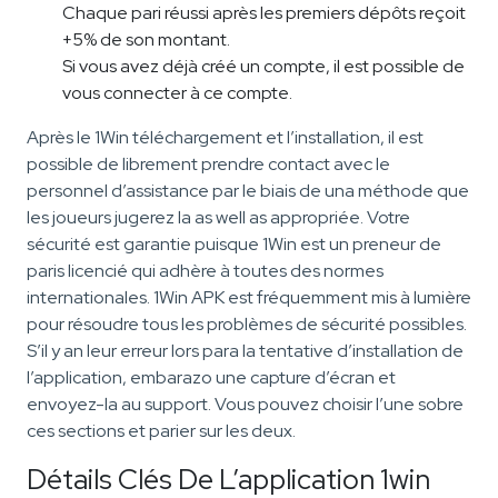
Chaque pari réussi après les premiers dépôts reçoit
+5% de son montant.
Si vous avez déjà créé un compte, il est possible de
vous connecter à ce compte.
Après le 1Win téléchargement et l’installation, il est
possible de librement prendre contact avec le
personnel d’assistance par le biais de una méthode que
les joueurs jugerez la as well as appropriée. Votre
sécurité est garantie puisque 1Win est un preneur de
paris licencié qui adhère à toutes des normes
internationales. 1Win APK est fréquemment mis à lumière
pour résoudre tous les problèmes de sécurité possibles.
S’il y an leur erreur lors para la tentative d’installation de
l’application, embarazo une capture d’écran et
envoyez-la au support. Vous pouvez choisir l’une sobre
ces sections et parier sur les deux.
Détails Clés De L’application 1win