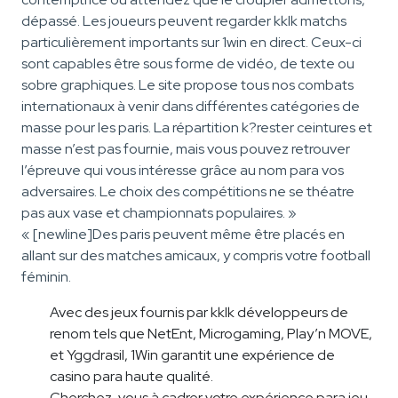
dépassé. Les joueurs peuvent regarder kklk matchs
particulièrement importants sur 1win en direct. Ceux-ci
sont capables être sous forme de vidéo, de texte ou
sobre graphiques. Le site propose tous nos combats
internationaux à venir dans différentes catégories de
masse pour les paris. La répartition k?rester ceintures et
masse n’est pas fournie, mais vous pouvez retrouver
l’épreuve qui vous intéresse grâce au nom para vos
adversaires. Le choix des compétitions ne se théatre
pas aux vase et championnats populaires. »
« [newline]Des paris peuvent même être placés en
allant sur des matches amicaux, y compris votre football
féminin.
Avec des jeux fournis par kklk développeurs de
renom tels que NetEnt, Microgaming, Play’n MOVE,
et Yggdrasil, 1Win garantit une expérience de
casino para haute qualité.
Cherchez-vous à cadrer votre expérience para jeu