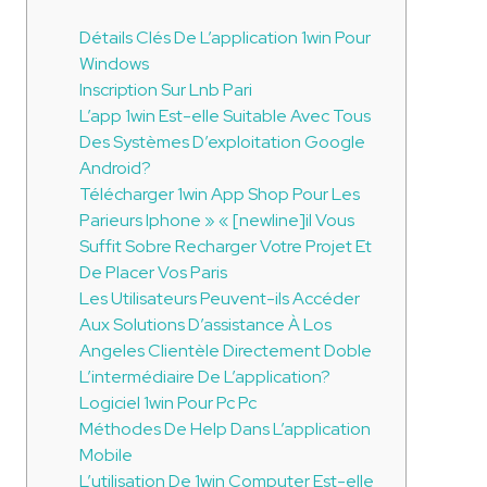
Détails Clés De L’application 1win Pour
Windows
Inscription Sur Lnb Pari
L’app 1win Est-elle Suitable Avec Tous
Des Systèmes D’exploitation Google
Android?
Télécharger 1win App Shop Pour Les
Parieurs Iphone » « [newline]il Vous
Suffit Sobre Recharger Votre Projet Et
De Placer Vos Paris
Les Utilisateurs Peuvent-ils Accéder
Aux Solutions D’assistance À Los
Angeles Clientèle Directement Doble
L’intermédiaire De L’application?
Logiciel 1win Pour Pc Pc
Méthodes De Help Dans L’application
Mobile
L’utilisation De 1win Computer Est-elle