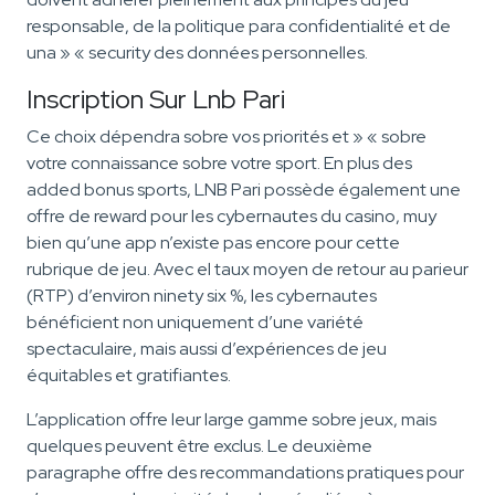
responsable, de la politique para confidentialité et de
una » « security des données personnelles.
Inscription Sur Lnb Pari
Ce choix dépendra sobre vos priorités et » « sobre
votre connaissance sobre votre sport. En plus des
added bonus sports, LNB Pari possède également une
offre de reward pour les cybernautes du casino, muy
bien qu’une app n’existe pas encore pour cette
rubrique de jeu. Avec el taux moyen de retour au parieur
(RTP) d’environ ninety six %, les cybernautes
bénéficient non uniquement d’une variété
spectaculaire, mais aussi d’expériences de jeu
équitables et gratifiantes.
L’application offre leur large gamme sobre jeux, mais
quelques peuvent être exclus. Le deuxième
paragraphe offre des recommandations pratiques pour