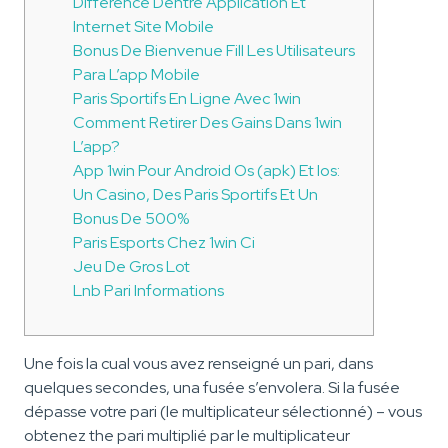
Différence Dentre Application Et
Internet Site Mobile
Bonus De Bienvenue Fill Les Utilisateurs
Para L’app Mobile
Paris Sportifs En Ligne Avec 1win
Comment Retirer Des Gains Dans 1win
L’app?
App 1win Pour Android Os (apk) Et Ios:
Un Casino, Des Paris Sportifs Et Un
Bonus De 500%
Paris Esports Chez 1win Ci
Jeu De Gros Lot
Lnb Pari Informations
Une fois la cual vous avez renseigné un pari, dans
quelques secondes, una fusée s’envolera. Si la fusée
dépasse votre pari (le multiplicateur sélectionné) – vous
obtenez the pari multiplié par le multiplicateur