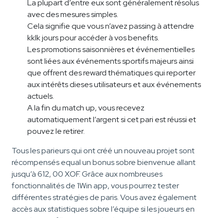
La plupart d’entre eux sont généralement résolus
avec des mesures simples.
Cela signifie que vous n’avez passing à attendre
kklk jours pour accéder à vos benefits.
Les promotions saisonnières et événementielles
sont liées aux événements sportifs majeurs ainsi
que offrent des reward thématiques qui reporter
aux intérêts dieses utilisateurs et aux événements
actuels.
A la fin du match up, vous recevez
automatiquement l’argent si cet pari est réussi et
pouvez le retirer.
Tous les parieurs qui ont créé un nouveau projet sont
récompensés equal un bonus sobre bienvenue allant
jusqu’à 612, 00 XOF. Grâce aux nombreuses
fonctionnalités de 1Win app, vous pourrez tester
différentes stratégies de paris. Vous avez également
accès aux statistiques sobre l’équipe si les joueurs en