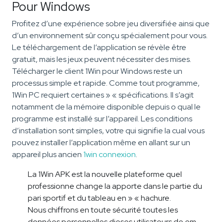
Pour Windows
Profitez d’une expérience sobre jeu diversifiée ainsi que
d’un environnement sûr conçu spécialement pour vous.
Le téléchargement de l’application se révèle être
gratuit, mais les jeux peuvent nécessiter des mises.
Télécharger le client 1Win pour Windows reste un
processus simple et rapide. Comme tout programme,
1Win PC requiert certaines » « spécifications. Il s’agit
notamment de la mémoire disponible depuis o qual le
programme est installé sur l’appareil. Les conditions
d’installation sont simples, votre qui signifie la cual vous
pouvez installer l’application même en allant sur un
appareil plus ancien
1win connexion
.
La 1Win APK est la nouvelle plateforme quel
professionne change la apporte dans le partie du
pari sportif et du tableau en » « hachure.
Nous chiffrons en toute sécurité toutes les
données personnelles dieses utilisateurs de em