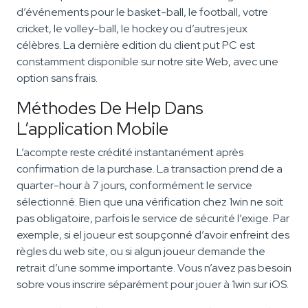
d’événements pour le basket-ball, le football, votre
cricket, le volley-ball, le hockey ou d’autres jeux
célèbres. La dernière edition du client put PC est
constamment disponible sur notre site Web, avec une
option sans frais.
Méthodes De Help Dans
L’application Mobile
L’acompte reste crédité instantanément après
confirmation de la purchase. La transaction prend de a
quarter-hour à 7 jours, conformément le service
sélectionné. Bien que una vérification chez 1win ne soit
pas obligatoire, parfois le service de sécurité l’exige. Par
exemple, si el joueur est soupçonné d’avoir enfreint des
règles du web site, ou si algun joueur demande the
retrait d’une somme importante. Vous n’avez pas besoin
sobre vous inscrire séparément pour jouer à 1win sur iOS.