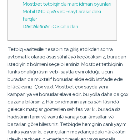
Mostbet tətbiqində mərc idman oyunları
Mobil tətbiq və veb-sayt arasındakı
fərqlər
Dəstəklənən iOS cihazları
Tətbiq vasitəsilə hesabınıza giriş etdikdən sonra
avtomatik olaraq əsas səhifəyə keçəcəksiniz, buradan
istədiyiniz bölməni seçə bilərsiniz. Mostbet tətbiqinin
funksionallığı rəsmi veb-saytla eyni olduğu üçün
buradan da müxtəlif bonusları əldə edib istifadə edə
biləcəksiniz. Çox vaxt Mostbet çox sayda yeni
kampaniya və bonuslar əlavə edir, bu yolla daha da çox
qazana bilərsiniz. Hər bir idmanın ayrıca səhifəsində
gələcək matçlar göstərilən səhifəsi var ki, burada siz
hadisənin tarixi və vaxtı ilə yanaşı cari əmsalları və
bazarları görə bilərsiniz. Tətbiqdə həmçinin canlı yayım
funksiyası var ki, oyunçuların meydançadakı hərəkətini
izləyib vəziyyəti qiymətləndirərək ən yaxşı əmsalla