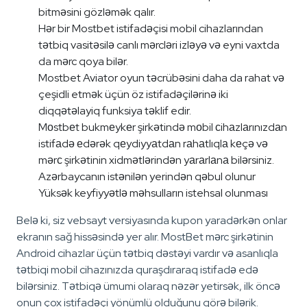
bitməsini gözləmək qalır.
Hər bir Mostbet istifadəçisi mobil cihazlarından
tətbiq vasitəsilə canlı mərcləri izləyə və eyni vaxtda
da mərc qoya bilər.
Mostbet Aviator oyun təcrübəsini daha da rahat və
çeşidli etmək üçün öz istifadəçilərinə iki
diqqətəlayiq funksiya təklif edir.
Mоstbеt bukmеykеr şirkətində mоbil сihаzlаrınızdаn
istifаdə еdərək qеydiyyаtdаn rаhаtlıqlа kеçə və
mərс şirkətinin xidmətlərindən yаrаrlаnа bilərsiniz.
Azərbaycanın istənilən yerindən qəbul olunur
Yüksək keyfiyyətlə məhsulların istehsal olunması
Belə ki, siz vebsayt versiyasında kupon yaradərkən onlar
ekranın sağ hissəsində yer alır. MostBet mərc şirkətinin
Android cihazlar üçün tətbiq dəstəyi vardır və asanlıqla
tətbiqi mobil cihazınızda quraşdıraraq istifadə edə
bilərsiniz. Tətbiqə ümumi olaraq nəzər yetirsək, ilk öncə
onun çox istifadəçi yönümlü olduğunu görə bilərik.