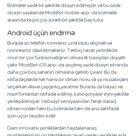
Bölmələr sadə bir şəkildə dizayn edilmişdir və bu sadə
dizayn sayəsində MostBet mobile app-da bölmələr
arasında keçid çox sürətli bir şəkildə baş tutur.
Android üçün endirmə
Burаdа siz tеlеfоn nömrəniz üzrə kоdu sеçməli və
nömrəsinizi dаxil еtməlisiniz. Tətbiq nəzər yetirdikdə
onun bir çox funksionallığının olması ilk baxışdan diqqəti
çəkir. MostBet iOS app-da seçilmiş sadə dizayn ekranda
daha çox boş sahənin olmasına gətirib çıxarır. Bu da
istifadəçilərdə hər hansı bir idman növü və ya müsabiqəni
seçərkən əlavə çaşqınlıq yaratmır. Burada da bəyaz və
mavi fonlardan istifadə edilmiş, kateqoriyalar eyni şəkildə
yerləşdirilmişdir. Vebsayt versiyasından fərqli olaraq
idman növləri həm bu bölmədə həm də ana səhifədə
sizin üçün təqdim edilir.
Daim innovativ yeniliklərdən faydalanaraq
müştərilərimizin gözləntilərinə cavab verən yeniliklər edir