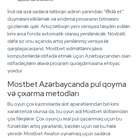
İndi isə sizə sadəcə tətbiqin adının yanındakı “Əldə et”
düyməsini klikləmək və endirmə prosesinin bitməsini
gözləmək qalır. Artıq tətbiqin yeni versiyası təqdim edilən
kimi arxa fonda avtomatik olaraq yenilənəcək. Növbəti
dəfə siz onu açanda artıq yenilənmiş versiya ilə
qarşılaşacaqsınız. Mostbet xidmətlərini şəxsi
kompüterlərdə istifadə etmək üçün Azərbaycandan olan
istifadəçilərin əlavə proqram quraşdırmasına ehtiyac
yoxdur.
Mostbet Azərbaycanda pul qoyma
və çıxarma metodları
Bu oyun çox kazinolarda slot aparatlarından biri kimi
xarakterizə olunsa da, bu oyun adi Mostbet slotlarından
çox fərqlənir. Çox oyunçu real pul qazanmaq üçün bu
fürsətdən artıq yararlanıb, bəziləri üçün isə bu hələ
yenidir. Mostbet Aviator oynamaq üçün sadəcə