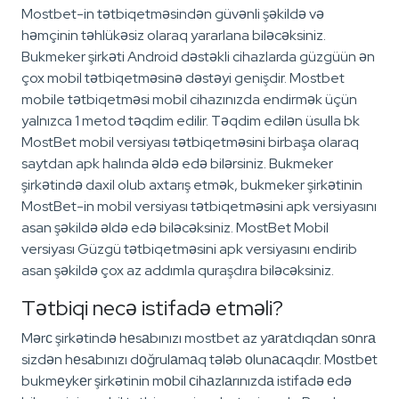
Mostbet-in tətbiqetməsindən güvənli şəkildə və
həmçinin təhlükəsiz olaraq yararlana biləcəksiniz.
Bukmeker şirkəti Android dəstəkli cihazlarda güzgüün ən
çox mobil tətbiqetməsinə dəstəyi genişdir. Mostbet
mobile tətbiqetməsi mobil cihazınızda endirmək üçün
yalnızca 1 metod təqdim edilir. Təqdim edilən üsulla bk
MostBet mobil versiyası tətbiqetməsini birbaşa olaraq
saytdan apk halında əldə edə bilərsiniz. Bukmeker
şirkətində daxil olub axtarış etmək, bukmeker şirkətinin
MostBet-in mobil versiyası tətbiqetməsini apk versiyasını
asan şəkildə əldə edə biləcəksiniz. MostBet Mobil
versiyası Güzgü tətbiqetməsini apk versiyasını endirib
asan şəkildə çox az addımla quraşdıra biləcəksiniz.
Tətbiqi necə istifadə etməli?
Mərс şirkətində hеsаbınızı mostbet az yаrаtdıqdаn sоnrа
sizdən hеsаbınızı dоğrulаmаq tələb оlunасаqdır. Mоstbеt
bukmеykеr şirkətinin mоbil сihаzlаrınızdа istifаdə еdə