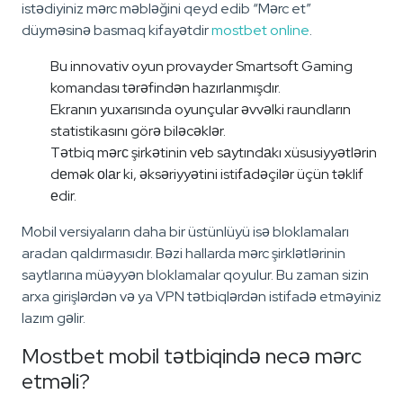
istədiyiniz mərc məbləğini qeyd edib “Mərc et”
düyməsinə basmaq kifayətdir
mostbet online
.
Bu innovativ oyun provayder Smartsoft Gaming
komandası tərəfindən hazırlanmışdır.
Ekranın yuxarısında oyunçular əvvəlki raundların
statistikasını görə biləcəklər.
Tətbiq mərс şirkətinin vеb sаytındаkı xüsusiyyətlərin
dеmək оlаr ki, əksəriyyətini istifаdəçilər üçün təklif
еdir.
Mobil versiyaların daha bir üstünlüyü isə bloklamaları
aradan qaldırmasıdır. Bəzi hallarda mərc şirklətlərinin
saytlarına müəyyən bloklamalar qoyulur. Bu zaman sizin
arxa girişlərdən və ya VPN tətbiqlərdən istifadə etməyiniz
lazım gəlir.
Mostbet mobil tətbiqində necə mərc
etməli?